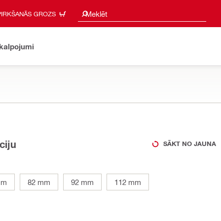
Meklēšanas ieteikumi
Meklēt
PIRKŠANĀS GROZS
akalpojumi
ciju
SĀKT NO JAUNA
mm
82 mm
92 mm
112 mm