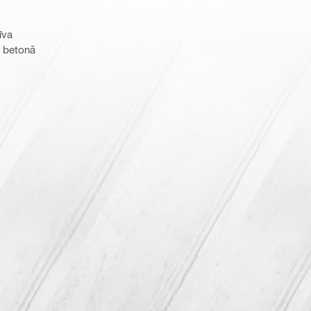
īva
ā betonā