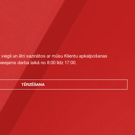
i viegli un ātri sazinātos ar mūsu Klientu apkalpošanas
eejams darba laikā no 8:00 līdz 17:00.
TĒRZĒŠANA