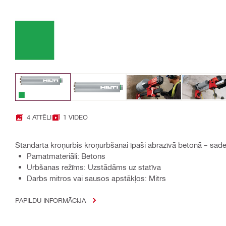
4 ATTĒLI
1 VIDEO
Standarta kroņurbis kroņurbšanai īpaši abrazīvā betonā – sade
Pamatmateriāli: Betons
Urbšanas režīms: Uzstādāms uz statīva
Darbs mitros vai sausos apstākļos: Mitrs
PAPILDU INFORMĀCIJA