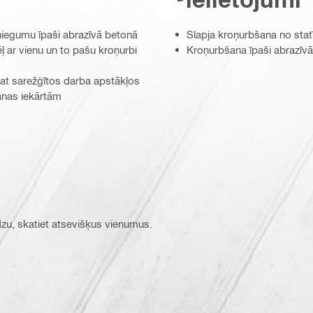
sniegumu īpaši abrazīvā betonā
Slapja kroņurbšana no stat
 ar vienu un to pašu kroņurbi
Kroņurbšana īpaši abrazīv
 pat sarežģītos darba apstākļos
anas iekārtām
ūdzu, skatiet atsevišķus vienumus.