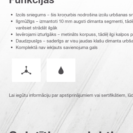
Izcils sniegums – šis kroņurbis nodrošina izcilu urbšanas 
Ilgmūžīgs – izmantoti 10 mm augsti dimanta segmenti, tādēļ
varēsiet strādāt ilgāk
Ievērojami izturīgāks – metināts korpuss, tādēļ ilgi kalpos
Daudzpusīgs – saderīgs ar visu jaudas klašu dimanta urbš
Komplektā nav iekļauts savienojuma gals
Darba režīms
Darbs mitros vai sausos apstākļos
Lai iegūtu informāciju par apstiprinājumiem vai sertifikātiem, l