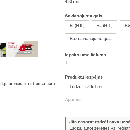
430 mm
Savienojuma gals
BI (Hilti)
BL (Hilti)
BS
Bez savienojuma gala
Iepakojuma lielums
1
Produktu iespējas
rīgs ar visiem instrumentiem
Lūdzu, izvēlieties
Apjoms
Jūs nevarat redzēt sava uz
Lūdzu, autorizējieties vai reģistr