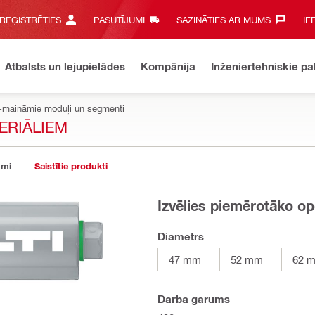
 REĢISTRĒTIES
PASŪTĪJUMI
SAZINĀTIES AR MUMS‎
IE
Atbalsts un lejupielādes
Kompānija
Inženiertehniskie p
X-maināmie moduļi un segmenti
ERIĀLIEM
umi
Saistītie produkti
Izvēlies piemērotāko op
Diametrs
47 mm
52 mm
62 
Darba garums