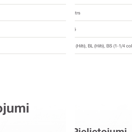
Mitrs
Nē
BI (Hilti), BL (Hilti), BS (1-1/4 col
ojumi
Pielietojumi