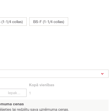
 (1-1/4 collas)
BS-F (1-1/4 collas)
Kopā
vienības
Iepakojumi
1
ņēmuma cenas
ējieties
lai redzētu sava uzņēmuma cenas.