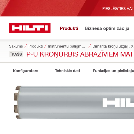
PIESLĒGTIES VAI
Produkti
Biznesa optimizācija
Sākums
Produkti
Instrumentu palīgmateriāli
Dimanta kroņu uzgaļi, 
P-U KROŅURBIS ABRAZĪVIEM MAT
ĪPAŠS
Konfigurators
Tehniskie dati
Funkcijas un pielietoj