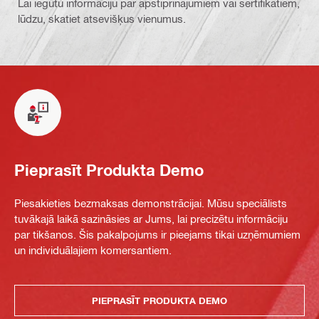
Lai iegūtu informāciju par apstiprinājumiem vai sertifikātiem,
lūdzu, skatiet atsevišķus vienumus.
Pieprasīt Produkta Demo
Piesakieties bezmaksas demonstrācijai. Mūsu speciālists
tuvākajā laikā sazināsies ar Jums, lai precizētu informāciju
par tikšanos. Šis pakalpojums ir pieejams tikai uzņēmumiem
un individuālajiem komersantiem.
PIEPRASĪT PRODUKTA DEMO