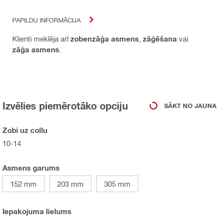
PAPILDU INFORMĀCIJA
Klienti meklēja arī
zobenzāģa asmens
,
zāģēšana
vai
zāģa asmens
.
Izvēlies piemērotāko opciju
SĀKT NO JAUNA
Zobi uz collu
10-14
Asmens garums
152 mm
203 mm
305 mm
Iepakojuma lielums