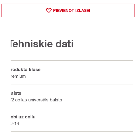
PIEVIENOT IZLASEI
Tehniskie dati
Produkta klase
Premium
Balsts
1/2 collas universāls balsts
Zobi uz collu
10-14