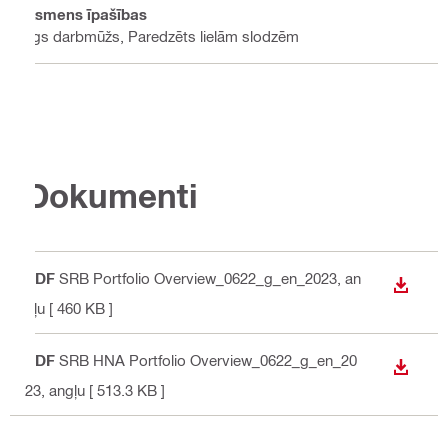
Asmens īpašības
Ilgs darbmūžs, Paredzēts lielām slodzēm
Dokumenti
PDF
SRB Portfolio Overview_0622_g_en_2023
, an
LEJUP
gļu
[ 460 KB ]
PDF
SRB HNA Portfolio Overview_0622_g_en_20
LEJUP
23
, angļu
[ 513.3 KB ]