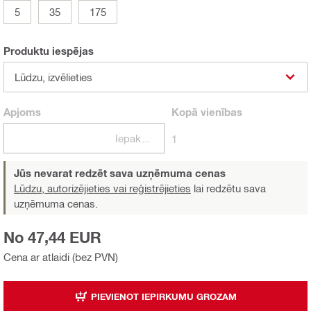
5
35
175
Produktu iespējas
Lūdzu, izvēlieties
Apjoms
Kopā
vienības
Iepakojumi
1
Jūs nevarat redzēt sava uzņēmuma cenas
Lūdzu, autorizējieties vai reģistrējieties
lai redzētu sava
uzņēmuma cenas.
No 47,44 EUR
Cena ar atlaidi (bez PVN)
PIEVIENOT IEPIRKUMU GROZAM