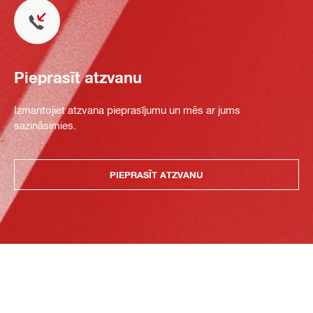
Pieprasīt atzvanu
Izmantojiet atzvana pieprasījumu un mēs ar jums
sazināsimies.
PIEPRASĪT ATZVANU