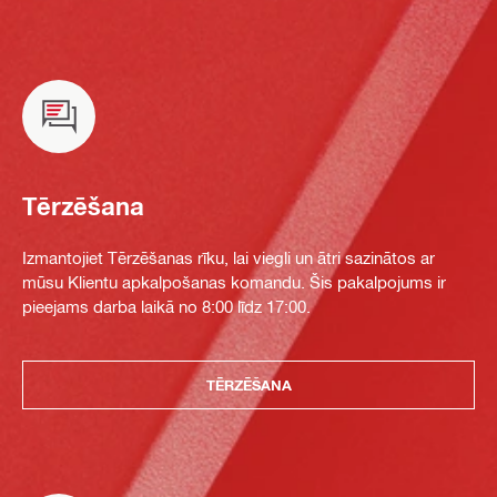
Tērzēšana
Izmantojiet Tērzēšanas rīku, lai viegli un ātri sazinātos ar
mūsu Klientu apkalpošanas komandu. Šis pakalpojums ir
pieejams darba laikā no 8:00 līdz 17:00.
TĒRZĒŠANA