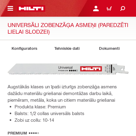
 GALVENO SATURU
PIESLĒGTIES VAI REĢIST
IEPIRKŠANĀS GR
UNIVERSĀLI ZOBENZĀĢA ASMEŅI (PAREDZĒTI
LIELAI SLODZEI)
Konfigurators
Tehniskie dati
Dokumenti
Augstākās klases un īpaši izturīgs zobenzāģa asmens
dažādu materiālu griešanai demontāžas darbu laikā,
piemēram, metāla, koka un citiem materiālu griešanai
Produkta klase: Premium
Balsts: 1/2 collas universāls balsts
Zobi uz collu: 10-14
PREMIUM