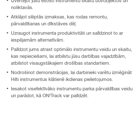
Izvērtējot jūsu esošo instrumentu skaitu būvobjektos un
noliktavās.
Atklājot slēptās izmaksas, kas rodas remontu,
pārvaldīšanas un dīkstāves dēļ.
Uzraugot instrumenta produktivitāti un salīdzinot to ar
iespējamām alternatīvām.
Palīdzot jums atrast optimālo instrumentu veidu un skaitu,
kas nepieciešami, lai atbilstu jūsu darbības vajadzībām,
atbilstot visaugstākajiem drošības standartiem.
Nodrošinot demonstrācijas, lai darbinieki varētu izmēģināt
Hilti instrumentus klātienē ikdienas pielietojumos.
Iesakot visefektīvāko instrumentu parka pārvaldības veidu
un parādot, kā ON!Track var palīdzēt.