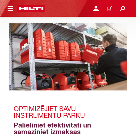
 GALVENO SATURU
PIESLĒGTIES VAI REĢIST
IEPIRKŠANĀS GR
OPTIMIZĒJIET SAVU 
INSTRUMENTU PARKU
Palieliniet efektivitāti un 
samaziniet izmaksas