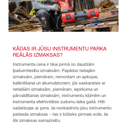
KĀDAS IR JŪSU INSTRUMENTU PARKA 
REĀLĀS IZMAKSAS?
Instrumenta cena ir tikai pirmā no daudzām 
īpašumtiesību izmaksām. Papildus tiešajām 
izmaksām, piemēram, remontam un apkopei, 
kalibrēšanai un akumulatoriem, jūs saskaraties ar 
netiešām izmaksām, piemēram, iepirkuma un 
pārvaldīšanas izmaksām, instrumentu kļūmēm un 
instrumenta efektivitātes zudumu laika gaitā. Hilti 
sadarbojas ar jums, lai noskaidrotu jūsu instrumentu 
patiesās izmaksas – tas ir būtisks pirmais solis, lai 
šīs izmaksas samazinātu.