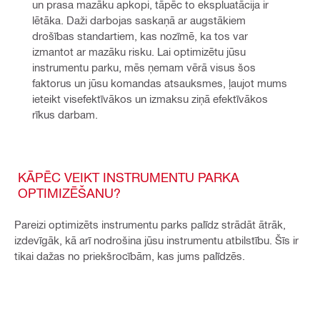
un prasa mazāku apkopi, tāpēc to ekspluatācija ir 
lētāka. Daži darbojas saskaņā ar augstākiem 
drošības standartiem, kas nozīmē, ka tos var 
izmantot ar mazāku risku. Lai optimizētu jūsu 
instrumentu parku, mēs ņemam vērā visus šos 
faktorus un jūsu komandas atsauksmes, ļaujot mums 
ieteikt visefektīvākos un izmaksu ziņā efektīvākos 
rīkus darbam.
KĀPĒC VEIKT INSTRUMENTU PARKA
OPTIMIZĒŠANU?
Pareizi optimizēts instrumentu parks palīdz strādāt ātrāk,
izdevīgāk, kā arī nodrošina jūsu instrumentu atbilstību. Šīs ir
tikai dažas no priekšrocībām, kas jums palīdzēs.