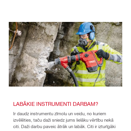
LABĀKIE INSTRUMENTI DARBAM?
Ir daudz instrumentu zīmolu un veidu, no kuriem 
izvēlēties, taču daži sniedz jums lielāku vērtību nekā 
citi. Daži darbu paveic ātrāk un labāk. Citi ir izturīgāki 