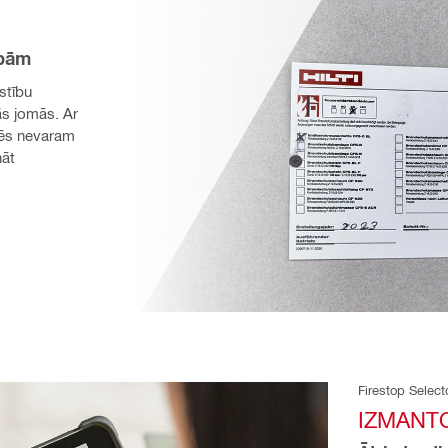
ībām
stību 
s jomās. Ar 
ēs nevaram 
āt 
Firestop Select
IZMANTO