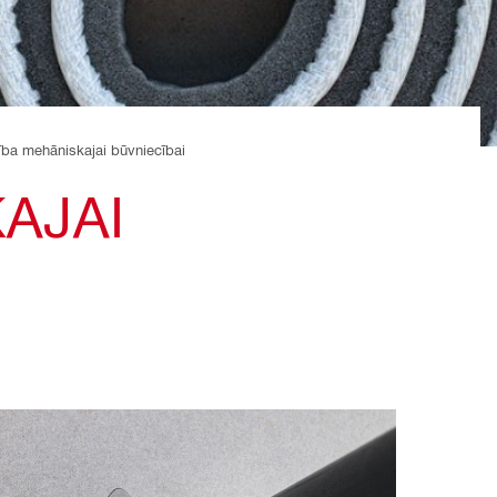
ba mehāniskajai būvniecībai
AJAI