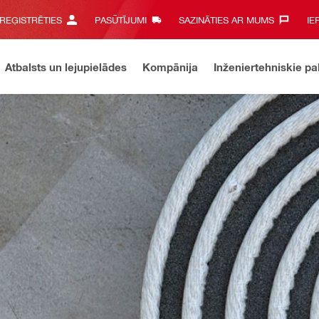
 REĢISTRĒTIES
PASŪTĪJUMI
SAZINĀTIES AR MUMS‎
IE
Atbalsts un lejupielādes
Kompānija
Inženiertehniskie p