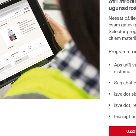
Ātri atrod
ugunsdroš
Neesat pārlie
esam gatavi p
Selector prog
citiem materi
Programmā i
Apskatīt v
sistēmu
Saglabāt p
Izveidot s
Izveidot, 
Iesniegt u
UZZI