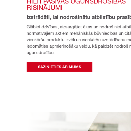
HILTI PASĪVĀS UGUNSDROŠĪBAS 
RISINĀJUMI
Izstrādāti, lai nodrošinātu atbilstību pras
Glābiet dzīvības, aizsargājiet ēkas un nodrošiniet atbil
normatīvajiem aktiem mehāniskās būvniecības un citā
vienkāršu produktu izvēli un vienkāršu uzstādīšanu m
iedomāties apmierinošāku veidu, kā palīdzēt nodrošin
ugunsdrošību.
SAZINIETIES AR MUMS