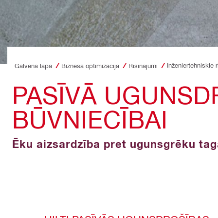
Galvenā lapa
Biznesa optimizācija
Risinājumi
PASĪVĀ UGUNSD
BŪVNIECĪBAI
Ēku aizsardzība pret ugunsgrēku taga