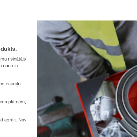
odukts.
mu risinātājs
a cauruļu
sos cauruļu
juma plātnēm,
ad agrāk. Nav