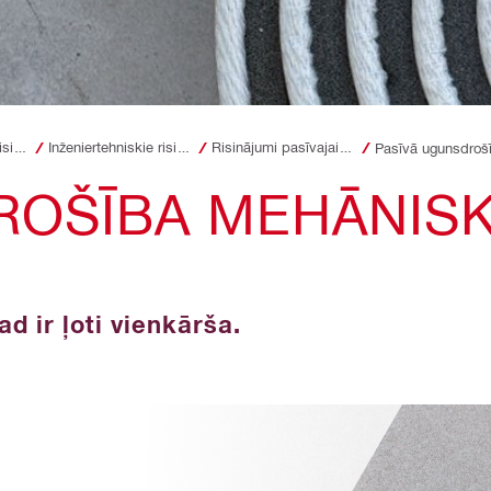
Inženiertehniskie risinājumi būvniecībai
Inženiertehniskie risinājumi projektēšanā
Risinājumi pasīvajai ugunsdrošībai
Pasīvā ugunsdrošī
ROŠĪBA MEHĀNISK
d ir ļoti vienkārša.