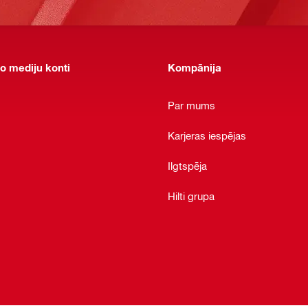
o mediju konti
Kompānija
Par mums
Karjeras iespējas
Ilgtspēja
Hilti grupa