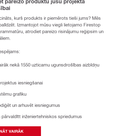
iet pareizo produktu jūsu projekta 
ībai
cināts, kurš produkts ir piemērots tieši jums? Mēs 
alīdzēt. Izmantojot mūsu viegli lietojamo Firestop 
rammatūru, atrodiet pareizo risinājumu reģipsim un 
āliem.
espējams:
airāk nekā 1550 uzticamu ugunsdrošības aizbīdņu
rojektus iesniegšanai
istēmu grafiku
rediģēt un arhuvēt iesniegumus
n pārvaldītt inženiertehniskos spriedumus
NĀT VAIRĀK