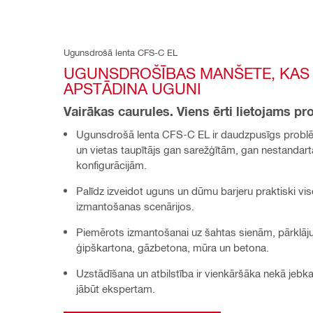
Ugunsdrošā lenta CFS-C EL
UGUNSDROŠĪBAS MANŠETE, KAS 
APSTĀDINA UGUNI
Vairākas caurules. Viens ērti lietojams pr
Ugunsdrošā lenta CFS-C EL ir daudzpusīgs problē
un vietas taupītājs gan sarežģītām, gan nestandart
konfigurācijām.
Palīdz izveidot uguns un dūmu barjeru praktiski vi
izmantošanas scenārijos.
Piemērots izmantošanai uz šahtas sienām, pārklā
ģipškartona, gāzbetona, mūra un betona.
Uzstādīšana un atbilstība ir vienkāršāka nekā jebk
jābūt ekspertam.