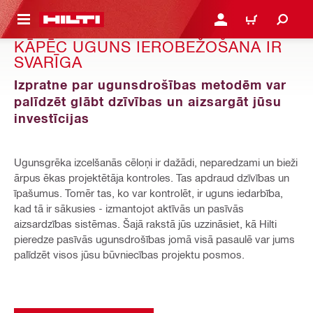
 GALVENO SATURU
PIESLĒGTIES VAI REĢIST
IEPIRKŠANĀS GR
KĀPĒC UGUNS IEROBEŽOŠANA IR
SVARĪGA
Izpratne par ugunsdrošības metodēm var
palīdzēt glābt dzīvības un aizsargāt jūsu
investīcijas
Ugunsgrēka izcelšanās cēloņi ir dažādi, neparedzami un bieži
ārpus ēkas projektētāja kontroles. Tas apdraud dzīvības un
īpašumus. Tomēr tas, ko var kontrolēt, ir uguns iedarbība,
kad tā ir sākusies - izmantojot aktīvās un pasīvās
aizsardzības sistēmas. Šajā rakstā jūs uzzināsiet, kā Hilti
pieredze pasīvās ugunsdrošības jomā visā pasaulē var jums
palīdzēt visos jūsu būvniecības projektu posmos.