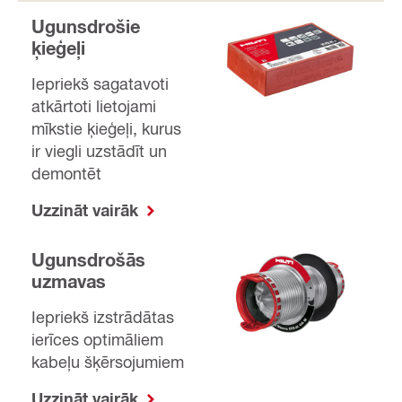
Ugunsdrošie
ķieģeļi
Iepriekš sagatavoti
atkārtoti lietojami
mīkstie ķieģeļi, kurus
ir viegli uzstādīt un
demontēt
Uzzināt vairāk
Ugunsdrošās
uzmavas
Iepriekš izstrādātas
ierīces optimāliem
kabeļu šķērsojumiem
Uzzināt vairāk