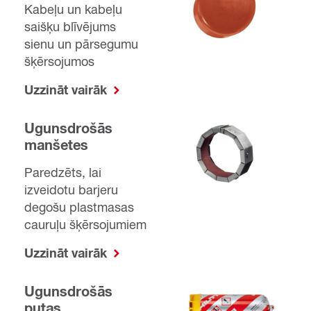
Kabeļu un kabeļu
saišķu blīvējums
sienu un pārsegumu
šķērsojumos
Uzzināt vairāk
Ugunsdrošās
manšetes
Paredzēts, lai
izveidotu barjeru
degošu plastmasas
cauruļu šķērsojumiem
Uzzināt vairāk
Ugunsdrošās
putas