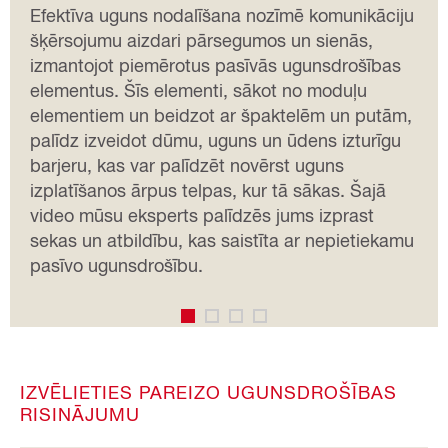
Efektīva uguns nodalīšana nozīmē komunikāciju
šķērsojumu aizdari pārsegumos un sienās,
izmantojot piemērotus pasīvās ugunsdrošības
elementus. Šīs elementi, sākot no moduļu
elementiem un beidzot ar špaktelēm un putām,
palīdz izveidot dūmu, uguns un ūdens izturīgu
barjeru, kas var palīdzēt novērst uguns
izplatīšanos ārpus telpas, kur tā sākas. Šajā
video mūsu eksperts palīdzēs jums izprast
sekas un atbildību, kas saistīta ar nepietiekamu
pasīvo ugunsdrošību.
IZVĒLIETIES PAREIZO UGUNSDROŠĪBAS
RISINĀJUMU