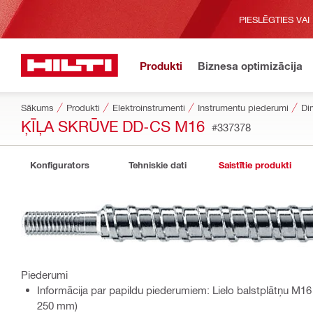
PIESLĒGTIES VAI
Produkti
Biznesa optimizācija
Sākums
Produkti
Elektroinstrumenti
Instrumentu piederumi
Di
ĶĪĻA SKRŪVE DD-CS M16
#337378
Konfigurators
Tehniskie dati
Saistītie produkti
Piederumi
Informācija par papildu piederumiem: Lielo balstplātņu M16
250 mm)