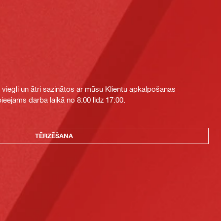
i viegli un ātri sazinātos ar mūsu Klientu apkalpošanas
eejams darba laikā no 8:00 līdz 17:00.
TĒRZĒŠANA