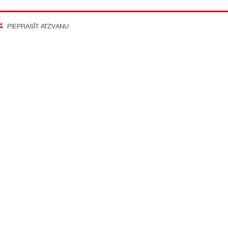
PIEPRASĪT ATZVANU
on Better
o mediju konti
Kompānija
Par mums
Karjeras iespējas