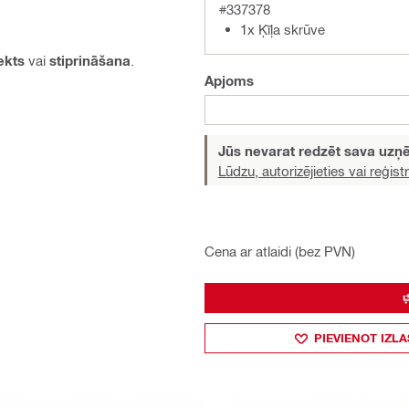
#337378
1x Ķīļa skrūve
ekts
vai
stiprināšana
.
Apjoms
Jūs nevarat redzēt sava uz
Lūdzu, autorizējieties vai reģistr
Cena ar atlaidi (bez PVN)
PIEVIENOT IZLA