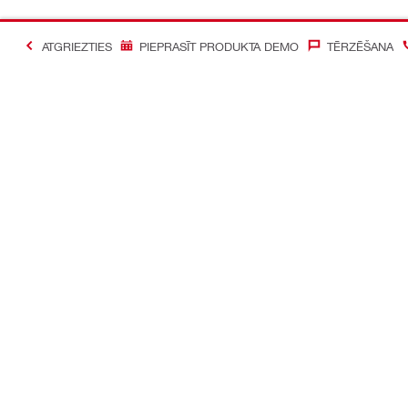
ATGRIEZTIES
PIEPRASĪT PRODUKTA DEMO
TĒRZĒŠANA
#Making Constructi
Sazināties ar mums
Mūsu sociāl
Sazināties ar mums
Facebook
Atrast Hilti veikalu
Instagram