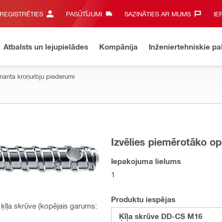
 REĢISTRĒTIES
PASŪTĪJUMI
SAZINĀTIES AR MUMS‎
IE
Atbalsts un lejupielādes
Kompānija
Inženiertehniskie p
manta kroņurbju piederumi
Izvēlies piemērotāko op
Iepakojuma lielums
1
Produktu iespējas
 ķīļa skrūve (kopējais garums:
Ķīļa skrūve DD-CS M16