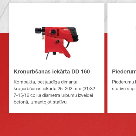
Kroņurbšanas iekārta DD 160
Piederu
Kompakta, bet jaudīga dimanta
Piederumu k
kroņurbšanas iekārta 25–202 mm (31/32–
statīvu stip
7-15/16 collu) diametra urbumu izveidei
betonā, izmantojot statīvu