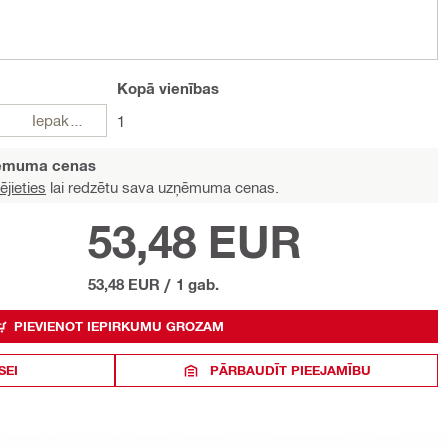
Kopā
vienības
Iepakojumi
1
ņēmuma cenas
ējieties
lai redzētu sava uzņēmuma cenas.
53,48 EUR
53,48 EUR
/
1 gab.
PIEVIENOT IEPIRKUMU GROZAM
SEI
PĀRBAUDĪT PIEEJAMĪBU