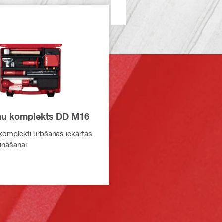
mu komplekts DD M16
omplekti urbšanas iekārtas
rināšanai