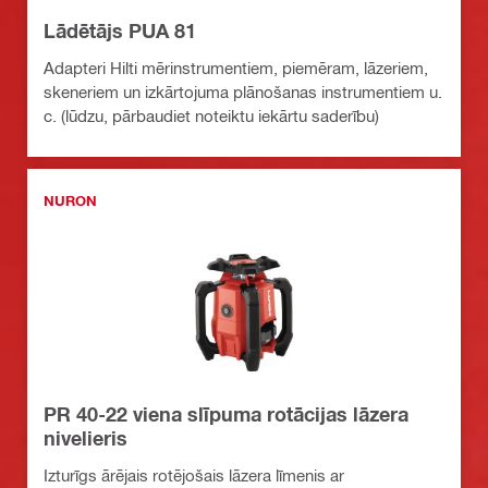
Lādētājs PUA 81
Adapteri Hilti mērinstrumentiem, piemēram, lāzeriem,
skeneriem un izkārtojuma plānošanas instrumentiem u.
c. (lūdzu, pārbaudiet noteiktu iekārtu saderību)
NURON
PR 40-22 viena slīpuma rotācijas lāzera
nivelieris
Izturīgs ārējais rotējošais lāzera līmenis ar