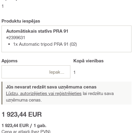
1
Produktu iespējas
Automātiskais statīvs PRA 91
#2399631
1x Automatic tripod PRA 91 (02)
Apjoms
Kopā
vienības
Iepakojumi
1
Jūs nevarat redzēt sava uzņēmuma cenas
Lūdzu, autorizējieties vai reģistrējieties
lai redzētu sava
uzņēmuma cenas.
1 923,44 EUR
1 923,44 EUR
/
1 gab.
Cena ar atlaidi (bez PVN)