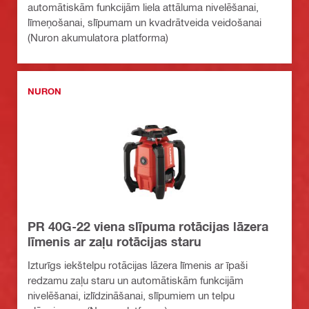
automātiskām funkcijām liela attāluma nivelēšanai,
līmeņošanai, slīpumam un kvadrātveida veidošanai
(Nuron akumulatora platforma)
NURON
PR 40G-22 viena slīpuma rotācijas lāzera
līmenis ar zaļu rotācijas staru
Izturīgs iekštelpu rotācijas lāzera līmenis ar īpaši
redzamu zaļu staru un automātiskām funkcijām
nivelēšanai, izlīdzināšanai, slīpumiem un telpu