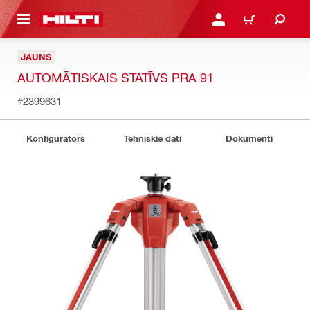
 GALVENO SATURU
PIESLĒGTIES VAI REĢIST
IEPIRKŠANĀS GR
JAUNS
AUTOMĀTISKAIS STATĪVS PRA 91
#2399631
Konfigurators
Tehniskie dati
Dokumenti