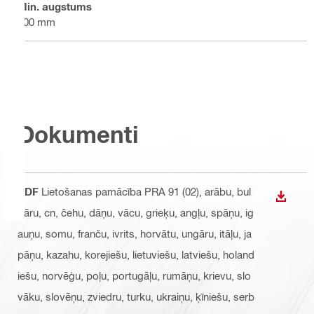
Min. augstums
900 mm
Dokumenti
PDF
Lietošanas pamācība PRA 91 (02)
, arābu, bul
LEJUP
gāru, cn, čehu, dāņu, vācu, grieķu, angļu, spāņu, ig
auņu, somu, franču, ivrits, horvātu, ungāru, itāļu, ja
pāņu, kazahu, korejiešu, lietuviešu, latviešu, holand
iešu, norvēģu, poļu, portugāļu, rumāņu, krievu, slo
vāku, slovēņu, zviedru, turku, ukraiņu, ķīniešu, serb