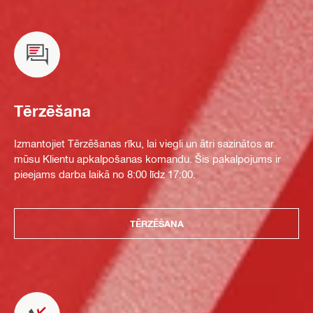
Tērzēšana
Izmantojiet Tērzēšanas rīku, lai viegli un ātri sazinātos ar
mūsu Klientu apkalpošanas komandu. Šis pakalpojums ir
pieejams darba laikā no 8:00 līdz 17:00.
TĒRZĒŠANA