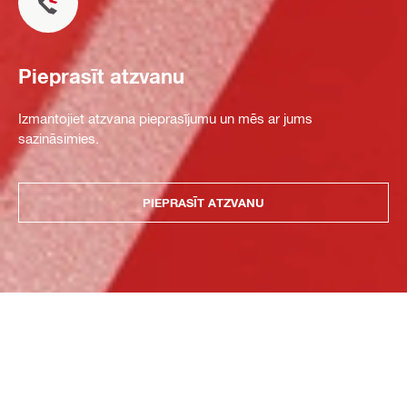
Pieprasīt atzvanu
Izmantojiet atzvana pieprasījumu un mēs ar jums
sazināsimies.
PIEPRASĪT ATZVANU