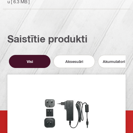
u
[ 6.3 MB ]
Saistītie produkti
Visi
Aksesuāri
Akumulatori un l