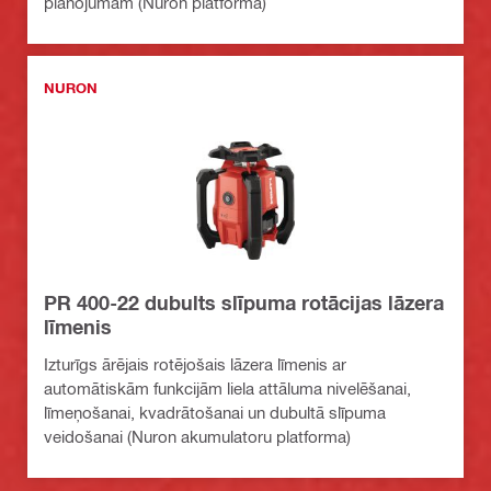
plānojumam (Nuron platforma)
NURON
PR 400-22 dubults slīpuma rotācijas lāzera
līmenis
Izturīgs ārējais rotējošais lāzera līmenis ar
automātiskām funkcijām liela attāluma nivelēšanai,
līmeņošanai, kvadrātošanai un dubultā slīpuma
veidošanai (Nuron akumulatoru platforma)