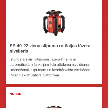
PR 40-22 viena slīpuma rotācijas lāzera
nivelieris
Izturīgs ārējais rotējošais lāzera līmenis ar
automātiskām funkcijām liela attāluma nivelēšanai,
līmeņošanai, slīpumam un kvadrātveida veidošanai
(Nuron akumulatora platforma)
NURON