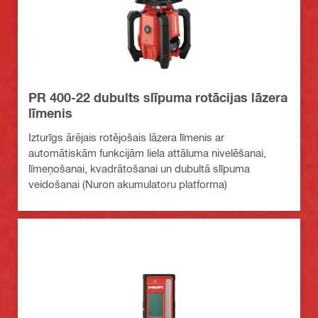
PR 400-22 dubults slīpuma rotācijas lāzera
līmenis
Izturīgs ārējais rotējošais lāzera līmenis ar
automātiskām funkcijām liela attāluma nivelēšanai,
līmeņošanai, kvadrātošanai un dubultā slīpuma
veidošanai (Nuron akumulatoru platforma)