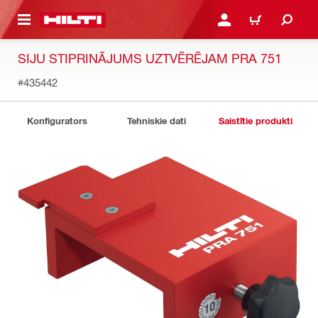
 GALVENO SATURU
PIESLĒGTIES VAI REĢIST
IEPIRKŠANĀS GR
SIJU STIPRINĀJUMS UZTVĒRĒJAM PRA 751
#435442
Konfigurators
Tehniskie dati
Saistītie produkti