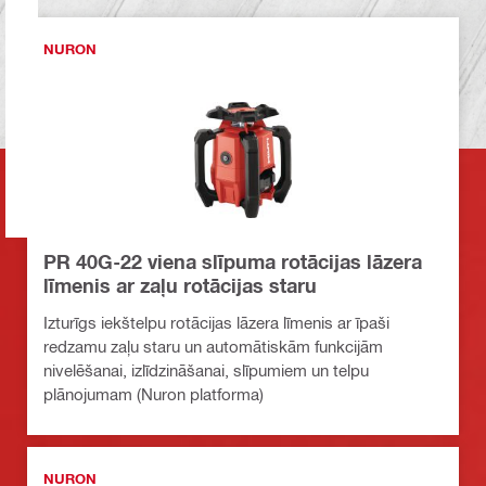
NURON
PR 40G-22 viena slīpuma rotācijas lāzera
līmenis ar zaļu rotācijas staru
Izturīgs iekštelpu rotācijas lāzera līmenis ar īpaši
redzamu zaļu staru un automātiskām funkcijām
nivelēšanai, izlīdzināšanai, slīpumiem un telpu
plānojumam (Nuron platforma)
NURON