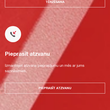
TĒRZĒŠANA
Pieprasīt atzvanu
Izmantojiet atzvana pieprasījumu un mēs ar jums
sazināsimies.
PIEPRASĪT ATZVANU