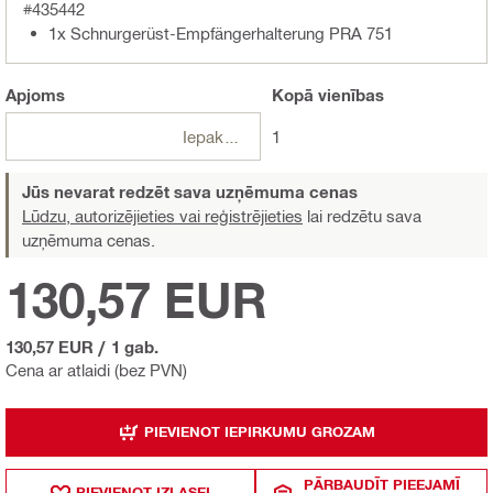
#435442
1x Schnurgerüst-Empfängerhalterung PRA 751
Apjoms
Kopā
vienības
Iepakojumi
1
Jūs nevarat redzēt sava uzņēmuma cenas
Lūdzu, autorizējieties vai reģistrējieties
lai redzētu sava
uzņēmuma cenas.
130,57 EUR
130,57 EUR
/
1 gab.
Cena ar atlaidi (bez PVN)
PIEVIENOT IEPIRKUMU GROZAM
PĀRBAUDĪT PIEEJAMĪ
PIEVIENOT IZLASEI