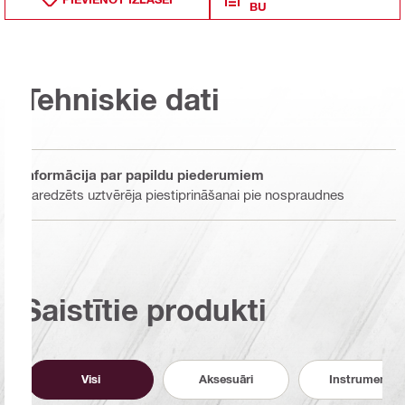
BU
Tehniskie dati
Informācija par papildu piederumiem
Paredzēts uztvērēja piestiprināšanai pie nospraudnes
Saistītie produkti
Visi
Aksesuāri
Instrumenti