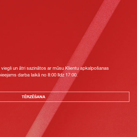
i viegli un ātri sazinātos ar mūsu Klientu apkalpošanas
eejams darba laikā no 8:00 līdz 17:00.
TĒRZĒŠANA