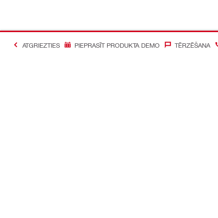
ATGRIEZTIES
PIEPRASĪT PRODUKTA DEMO
TĒRZĒŠANA
#Making Constructi
Sazināties ar mums
Mūsu sociāl
Sazināties ar mums
Facebook