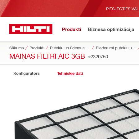
PIESLĒGTIES VAI
Produkti
Biznesa optimizācija
Sākums
Produkti
Putekļu un ūdens apsaimniekošana
Piederumi putekļu un ūdens apsaimniekošanai
MAIŅAS FILTRI AIC 3GB
#2320750
Konfigurators
Tehniskie dati