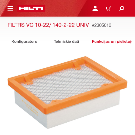
 GALVENO SATURU
PIESLĒGTIES VAI REĢIST
IEPIRKŠANĀS GR
FILTRS VC 10-22/ 140-2-22 UNIV
#2305010
Konfigurators
Tehniskie dati
Funkcijas un pielietoju