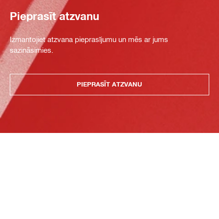
Pieprasīt atzvanu
Izmantojiet atzvana pieprasījumu un mēs ar jums
sazināsimies.
PIEPRASĪT ATZVANU