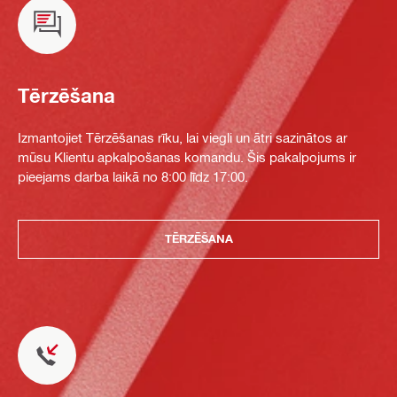
Tērzēšana
Izmantojiet Tērzēšanas rīku, lai viegli un ātri sazinātos ar
mūsu Klientu apkalpošanas komandu. Šis pakalpojums ir
pieejams darba laikā no 8:00 līdz 17:00.
TĒRZĒŠANA