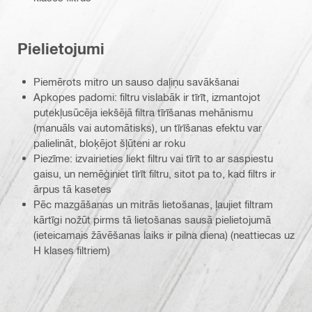
Pielietojumi
Piemērots mitro un sauso daļiņu savākšanai
Apkopes padomi: filtru vislabāk ir tīrīt, izmantojot
putekļusūcēja iekšējā filtra tīrīšanas mehānismu
(manuāls vai automātisks), un tīrīšanas efektu var
palielināt, bloķējot šļūteni ar roku
Piezīme: izvairieties liekt filtru vai tīrīt to ar saspiestu
gaisu, un nemēģiniet tīrīt filtru, sitot pa to, kad filtrs ir
ārpus tā kasetes
Pēc mazgāšanas un mitrās lietošanas, ļaujiet filtram
kārtīgi nožūt pirms tā lietošanas sausā pielietojumā
(ieteicamais žāvēšanas laiks ir pilna diena) (neattiecas uz
H klases filtriem)