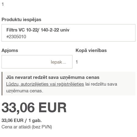
1
Produktu iespējas
Filtrs VC 10-22/ 140-2-22 univ
#2305010
Apjoms
Kopā
vienības
Iepakojumi
1
Jūs nevarat redzēt sava uzņēmuma cenas
Lūdzu, autorizējieties vai reģistrējieties
lai redzētu sava
uzņēmuma cenas.
33,06 EUR
33,06 EUR
/
1 gab.
Cena ar atlaidi (bez PVN)