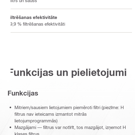
Mitrs un sauss
Filtrēšanas efektivitāte
99,9 % filtrēšanas efektivitāti
Funkcijas un pielietojumi
Funkcijas
Mitriem/sausiem lietojumiem piemēroti filtri (piezīme: H
filtrus nav ieteicams izmantot mitrās
lietojumprogrammās)
Mazgājami — filtrus var notīrīt, tos mazgājot, izņemot H
klases filtrus