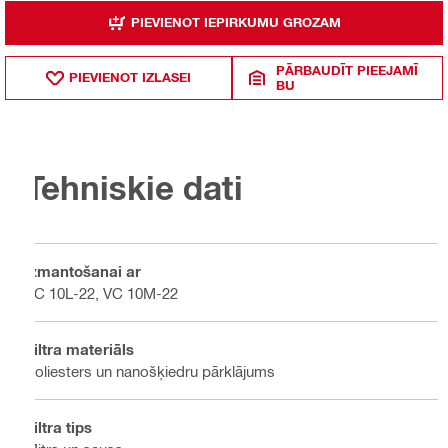
PIEVIENOT IEPIRKUMU GROZAM
PĀRBAUDĪT PIEEJAMĪ
PIEVIENOT IZLASEI
BU
Tehniskie dati
Izmantošanai ar
VC 10L-22, VC 10M-22
Filtra materiāls
Poliesters un nanošķiedru pārklājums
Filtra tips