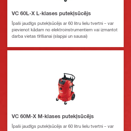
VC 60L-X L-klases putekļsūcējs
Īpaši jaudīgs putekļsūcējs ar 60 litru lielu tvertni – var
pievienot kādam no elektroinstrumentiem vai izmantot
darba vietas tīrīšanai (slapjai un sausai)
VC 60M-X M-klases putekļsūcējs
Īpaši jaudīgs putekļsūcējs ar 60 litru lielu tvertni – var