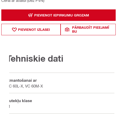
Cena ar atlaidi (bez PVN)
PIEVIENOT IEPIRKUMU GROZAM
PĀRBAUDĪT PIEEJAMĪ
PIEVIENOT IZLASEI
BU
Tehniskie dati
Izmantošanai ar
VC 60L-X, VC 60M-X
Putekļu klase
M