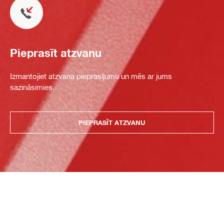
Pieprasīt atzvanu
Izmantojiet atzvana pieprasījumu un mēs ar jums
sazināsimies.
PIEPRASĪT ATZVANU