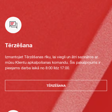
Tērzēšana
Izmantojiet Tērzēšanas rīku, lai viegli un ātri sazinātos ar
mūsu Klientu apkalpošanas komandu. Šis pakalpojums ir
pieejams darba laikā no 8:00 līdz 17:00.
TĒRZĒŠANA