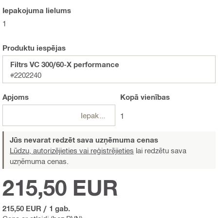
Iepakojuma lielums
1
Produktu iespējas
Filtrs VC 300/60-X performance
#2202240
Apjoms
Kopā
vienības
Iepakojumi
1
Jūs nevarat redzēt sava uzņēmuma cenas
Lūdzu, autorizējieties vai reģistrējieties
lai redzētu sava
uzņēmuma cenas.
215,50 EUR
215,50 EUR
/
1 gab.