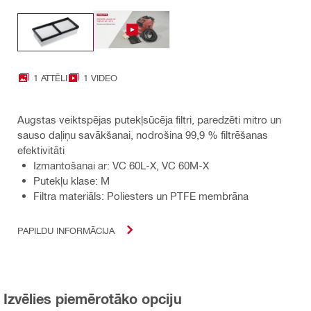
1 ATTĒLI
1 VIDEO
Augstas veiktspējas putekļsūcēja filtri, paredzēti mitro un
sauso daļiņu savākšanai, nodrošina 99,9 % filtrēšanas
efektivitāti
Izmantošanai ar: VC 60L-X, VC 60M-X
Putekļu klase: M
Filtra materiāls: Poliesters un PTFE membrāna
PAPILDU INFORMĀCIJA
Izvēlies piemērotāko opciju