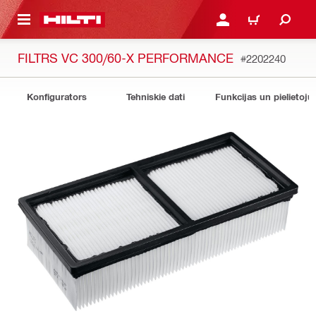
 GALVENO SATURU
PIESLĒGTIES VAI REĢIST
IEPIRKŠANĀS GR
FILTRS VC 300/60-X PERFORMANCE
#2202240
Konfigurators
Tehniskie dati
Funkcijas un pielietoju