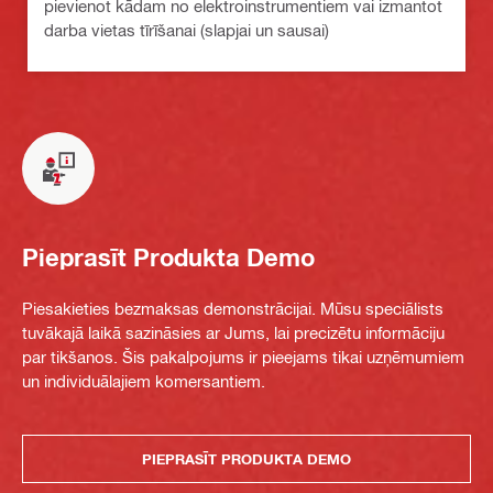
pievienot kādam no elektroinstrumentiem vai izmantot
darba vietas tīrīšanai (slapjai un sausai)
Pieprasīt Produkta Demo
Piesakieties bezmaksas demonstrācijai. Mūsu speciālists
tuvākajā laikā sazināsies ar Jums, lai precizētu informāciju
par tikšanos. Šis pakalpojums ir pieejams tikai uzņēmumiem
un individuālajiem komersantiem.
PIEPRASĪT PRODUKTA DEMO