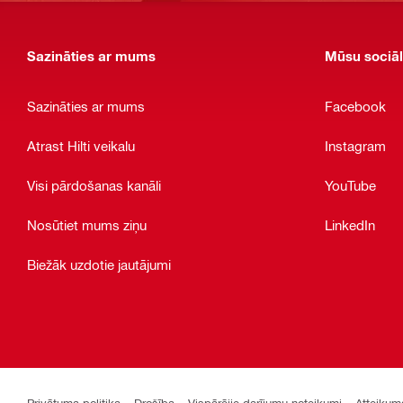
Sazināties ar mums
Mūsu sociāl
Sazināties ar mums
Facebook
Atrast Hilti veikalu
Instagram
Visi pārdošanas kanāli
YouTube
Nosūtiet mums ziņu
LinkedIn
Biežāk uzdotie jautājumi
Privātuma politika
Drošība
Vispārējie darījumu noteikumi
Atteikum