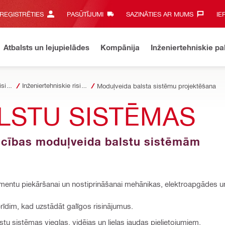
 REĢISTRĒTIES
PASŪTĪJUMI
SAZINĀTIES AR MUMS‎
IE
Atbalsts un lejupielādes
Kompānija
Inženiertehniskie p
Inženiertehniskie risinājumi būvniecībai
Inženiertehniskie risinājumi projektēšanā
Moduļveida balsta sistēmu projektēšana
LSTU SISTĒMAS
iecības moduļveida balstu sistēmām
mentu piekāršanai un nostiprināšanai mehānikas, elektroapgādes un
īdim, kad uzstādāt galīgos risinājumus.
 sistēmas vieglas, vidējas un lielas jaudas pielietojumiem.