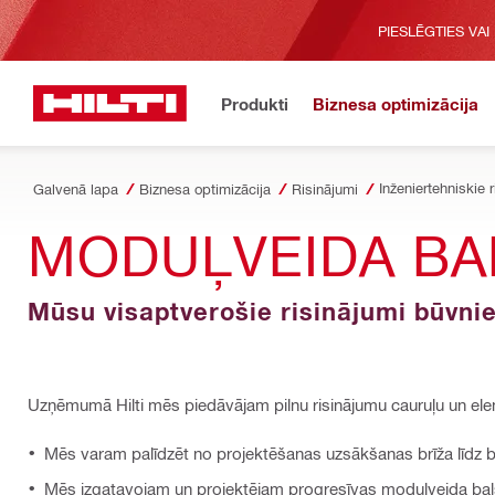
PIESLĒGTIES VAI
Produkti
Biznesa optimizācija
Galvenā lapa
Biznesa optimizācija
Risinājumi
MODUĻVEIDA BA
Mūsu visaptverošie risinājumi būvn
Uzņēmumā Hilti mēs piedāvājam pilnu risinājumu cauruļu un ele
Mēs varam palīdzēt no projektēšanas uzsākšanas brīža līdz br
Mēs izgatavojam un projektējam progresīvas moduļveida balstu