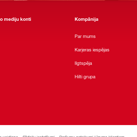
o mediju konti
Kompānija
Par mums
Karjeras iespējas
Ilgtspēja
Hilti grupa
a veidlapa
Sīkfailu iestatījumi
Darījumu noteikumi Līguma klientiem