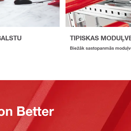
BALSTU
TIPISKAS MODUĻV
Biežāk sastopanmās moduļve
on Better