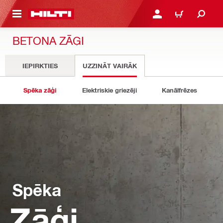
 GALVENO SATURU
PIESLĒGTIES VAI REĢIST
IEPIRKŠANĀS GR
BETONA ZĀĢI
IEPIRKTIES
UZZINĀT VAIRĀK
Spēka zāģi
Elektriskie griezēji
Kanālfrēzes
Spēka
Zāģi