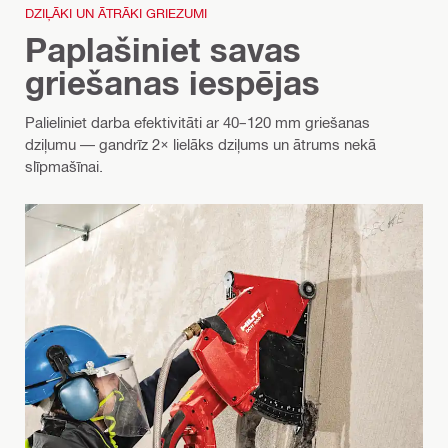
DZIĻĀKI UN ĀTRĀKI GRIEZUMI
Paplašiniet savas
griešanas iespējas
Palieliniet darba efektivitāti ar 40–120 mm griešanas
dziļumu — gandrīz 2× lielāks dziļums un ātrums nekā
slīpmašīnai.