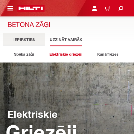
 GALVENO SATURU
PIESLĒGTIES VAI REĢIST
IEPIRKŠANĀS GR
BETONA ZĀĢI
IEPIRKTIES
UZZINĀT VAIRĀK
Spēka zāģi
Elektriskie griezēji
Kanālfrēzes
Elektriskie
Griezēji