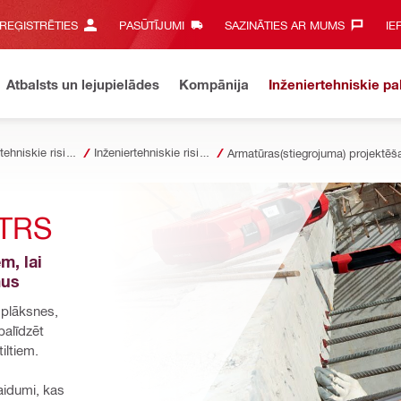
 REĢISTRĒTIES
PASŪTĪJUMI
SAZINĀTIES AR MUMS‎
IE
Atbalsts un lejupielādes
Kompānija
Inženiertehniskie p
Inženiertehniskie risinājumi būvniecībai
Inženiertehniskie risinājumi projektēšanā
Armatūras(stiegrojuma) projektēš
TRS
, lai 
mus
 plāksnes, 
alīdzēt 
iltiem.
aidumi, kas 