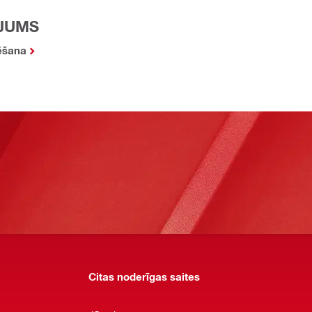
OJUMS
tēšana
Citas noderīgas saites