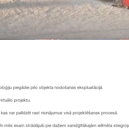
noloģiju piegādei pēc objekta nodošanas ekspluatācijā.
rtuālo projektu.
 kas var palīdzēt rast risinājumus visā projektēšanas procesā.
n mēs esam strādājuši pie dažiem sarežģītākajām ielīmēta stiegro