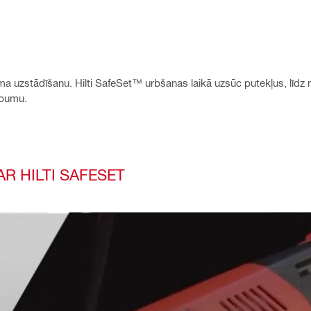
juma uzstādīšanu. Hilti SafeSet™ urbšanas laikā uzsūc putekļus, lī
rbumu.
R HILTI SAFESET