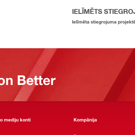
IELĪMĒTS STIEGR
Ielīmēta stiegrojuma projek
on Better
o mediju konti
Kompānija