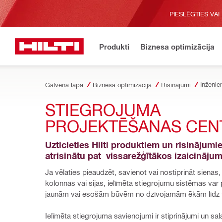
PIESLĒGTIES VAI
Produkti
Biznesa optimizācija
Galvenā lapa
Biznesa optimizācija
Risinājumi
STIEGROJUMA 
PROJEKTĒŠANAS CEN
Uzticieties Hilti produktiem un risinājumiem
atrisinātu pat  vissarežģītākos izaicināju
Ja vēlaties pieaudzēt, savienot vai nostiprināt sienas,
kolonnas vai sijas, ielīmēta stiegrojumu sistēmas var p
jaunām vai esošām būvēm no dzīvojamām ēkām līdz t
Ielīmēta stiegrojuma savienojumi ir stiprinājumi un sal