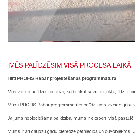
MĒS PALĪDZĒSIM VISĀ PROCESA LAIKĀ
Hilti PROFIS Rebar projektēšanas programmatūra
Mēs varam palīdzēt no brīža, kad sākat savu projektu, līdz teh
Mūsu PROFIS Rebar programmatūra palīdz jums izveidot jūsu vi
Ja jums nepieciešama palīdzība, mums ir eksperti visā pasaulē,
Mums ir arī daudzu gadu pieredze pētniecībā un būvobjektos. U