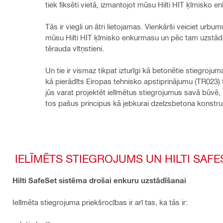
tiek fiksēti vietā, izmantojot mūsu Hilti HIT ķīmisko 
Tās ir viegli un ātri lietojamas. Vienkārši veiciet urbumu, 
mūsu Hilti HIT ķīmisko enkurmasu un pēc tam uzstādi
tērauda vītņstieni.
Un tie ir vismaz tikpat izturīgi kā betonētie stiegrojuma 
kā pierādīts Eiropas tehnisko apstiprinājumu (TR023) 
jūs varat projektēt ielīmētus stiegrojumus savā būvē, 
tos pašus principus kā jebkurai dzelzsbetona konstruk
IELĪMĒTS STIEGROJUMS UN HILTI SAF
Hilti SafeSet sistēma drošai enkuru uzstādīšanai
Ielīmēta stiegrojuma priekšrocības ir arī tas, ka tās ir: