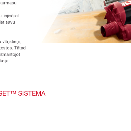
enkurmasu.
injicējiet 
et savu 
vītņstieņi, 
testos. Tātad 
izmantojot 
cijai.
ESET™ SISTĒMA