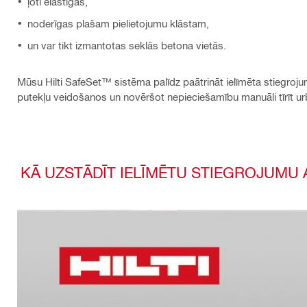
ļoti elastīgas,
noderīgas plašam pielietojumu klāstam,
un var tikt izmantotas seklās betona vietās.
Mūsu Hilti SafeSet™ sistēma palīdz paātrināt ielīmēta stiegro
putekļu veidošanos un novēršot nepieciešamību manuāli tīrīt u
KĀ UZSTĀDĪT IELĪMĒTU STIEGROJUMU A