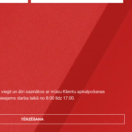
i viegli un ātri sazinātos ar mūsu Klientu apkalpošanas
eejams darba laikā no 8:00 līdz 17:00.
TĒRZĒŠANA