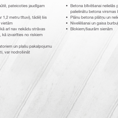
nūtē, pateicoties jaudīgam
Betona blīvēšanai nelielās 
palielinātu betona virsmas
1,2 metru tītuvi), tādēļ šis
Plānu betona plātņu un neli
m vietām
Nivelēšanai un gaisa burbu
 kā arī nav nekādu strāvas
Blokiem/šaurām sienām
 kā izvairīties no riskiem
atoriem un plašu pakalpojumu
ti, var nodrošināt