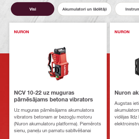
Visi
Akumulatori un lādētāji
Instru
NURON
NURON
NCV 10-22 uz muguras
Nuron ak
pārnēsājams betona vibrators
Augstas ietil
Uz muguras pārnēsājams akumulatora
akumulators,
vibrators betonam ar bezogļu motoru
vidējas līdz
(Nuron akumulatoru platforma). Piemērots
elektroinst
sienu, paneļu un pamatu sablīvēšanai
laiku