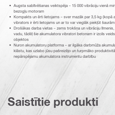
Augsta sablīvēšanas veiktspēja – 15 000 vibrāciju vienā mi
bezogļu motoram
Kompakts un ērti lietojams – sver mazāk par 3,5 kg (kopā ar 
vibrators ir ērti lietojams un ar to var vieglāk piekļūt šaurā
Drošākas darba vietas – zems trokšņa un vibrāciju līmenis,
vadu, tādēļ šie akumulatora vibratori betonam ir izcils veids,
objektos
Nuron akumulatoru platforma – ar ilgāka darbmūža akumul
klāstu, kas uzlabo jūsu pašreizējo un turpmāko produktivitā
nepārspējamu akumulatora instrumentu darbību
Saistītie produkti