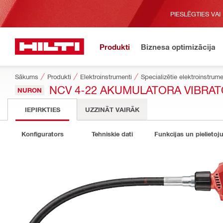
PIESLĒGTIES VAI
Produkti
Biznesa optimizācija
Sākums
Produkti
Elektroinstrumenti
Specializētie elektroinstrume
NCV 4-22 AKUMULATORA VIBRA
NURON
IEPIRKTIES
UZZINĀT VAIRĀK
Konfigurators
Tehniskie dati
Funkcijas un pielietoj