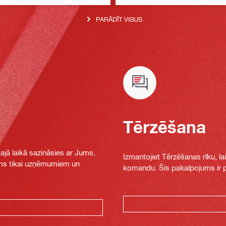
PARĀDĪT VISUS
Tērzēšana
jā laikā sazināsies ar Jums,
Izmantojiet Tērzēšanas rīku, la
jams tikai uzņēmumiem un
komandu. Šis pakalpojums ir pi