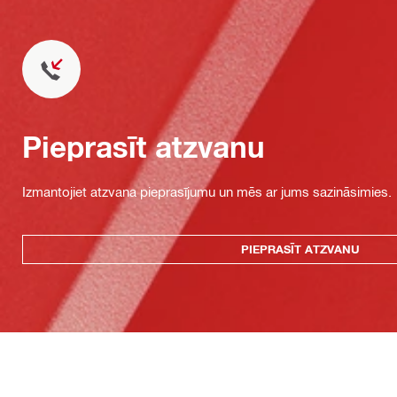
Pieprasīt atzvanu
Izmantojiet atzvana pieprasījumu un mēs ar jums sazināsimies.
PIEPRASĪT ATZVANU