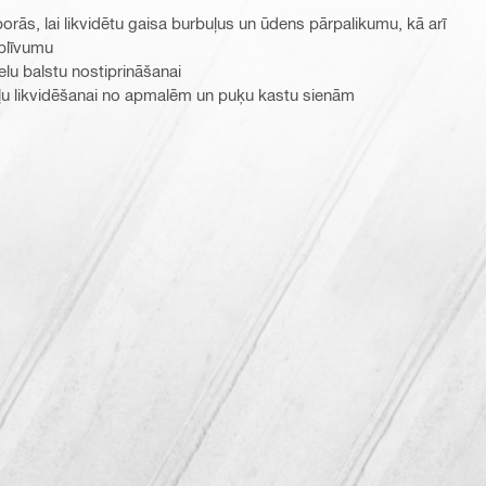
porās, lai likvidētu gaisa burbuļus un ūdens pārpalikumu, kā arī
 blīvumu
elu balstu nostiprināšanai
ļu likvidēšanai no apmalēm un puķu kastu sienām