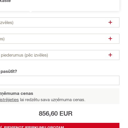
kastē
zvēles)
es)
n piederumus (pēc izvēles)
 pasūtīt?
 uzņēmuma cenas
strējieties
lai redzētu sava uzņēmuma cenas.
856,60 EUR
PIEVIENOT IEPIRKUMU GROZAM