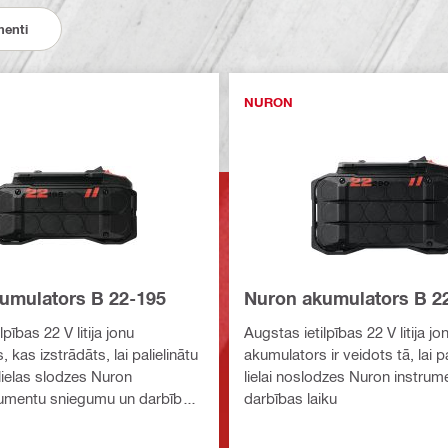
menti
NURON
umulators B 22-195
Nuron akumulators B 2
pības 22 V litija jonu
Augstas ietilpības 22 V litija jo
 kas izstrādāts, lai palielinātu
akumulators ir veidots tā, lai pa
 lielas slodzes Nuron
lielai noslodzes Nuron instrum
rumentu sniegumu un darbības
darbības laiku