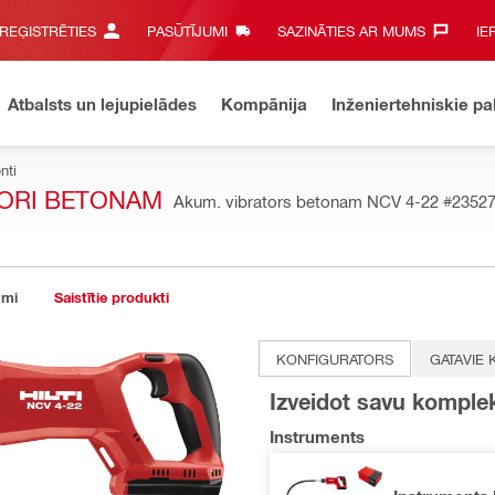
 REĢISTRĒTIES
PASŪTĪJUMI
SAZINĀTIES AR MUMS‎
IE
Atbalsts un lejupielādes
Kompānija
Inženiertehniskie p
nti
TORI BETONAM
Akum. vibrators betonam NCV 4-22
#2352
umi
Saistītie produkti
KONFIGURATORS
GATAVIE 
Izveidot savu komple
Instruments