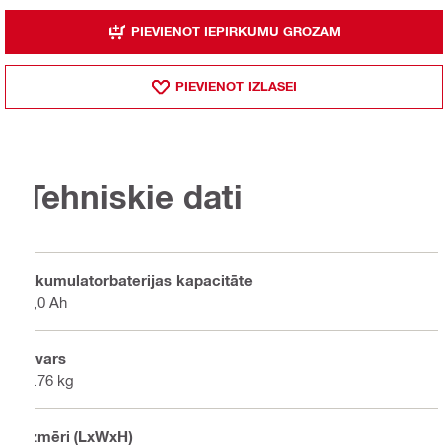
PIEVIENOT IEPIRKUMU GROZAM
PIEVIENOT IZLASEI
Tehniskie dati
Akumulatorbaterijas kapacitāte
4,0 Ah
Svars
0.76 kg
Izmēri (LxWxH)