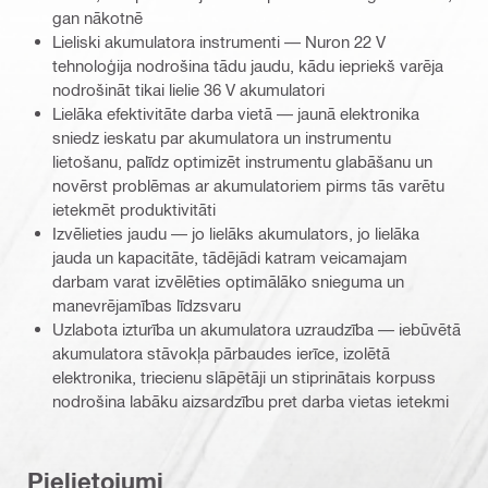
gan nākotnē
Lieliski akumulatora instrumenti — Nuron 22 V
tehnoloģija nodrošina tādu jaudu, kādu iepriekš varēja
nodrošināt tikai lielie 36 V akumulatori
Lielāka efektivitāte darba vietā — jaunā elektronika
sniedz ieskatu par akumulatora un instrumentu
lietošanu, palīdz optimizēt instrumentu glabāšanu un
novērst problēmas ar akumulatoriem pirms tās varētu
ietekmēt produktivitāti
Izvēlieties jaudu — jo lielāks akumulators, jo lielāka
jauda un kapacitāte, tādējādi katram veicamajam
darbam varat izvēlēties optimālāko snieguma un
manevrējamības līdzsvaru
Uzlabota izturība un akumulatora uzraudzība — iebūvētā
akumulatora stāvokļa pārbaudes ierīce, izolētā
elektronika, triecienu slāpētāji un stiprinātais korpuss
nodrošina labāku aizsardzību pret darba vietas ietekmi
Pielietojumi