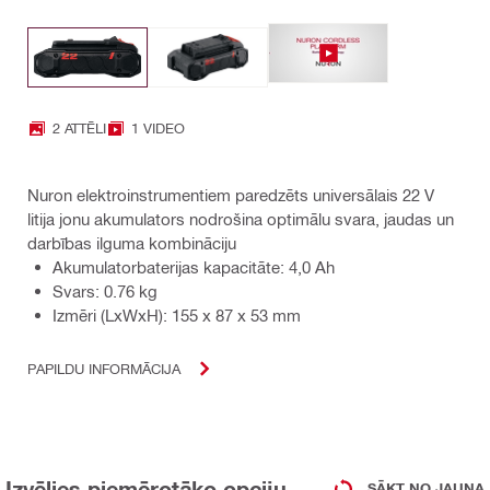
2 ATTĒLI
1 VIDEO
Nuron elektroinstrumentiem paredzēts universālais 22 V
litija jonu akumulators nodrošina optimālu svara, jaudas un
darbības ilguma kombināciju
Akumulatorbaterijas kapacitāte: 4,0 Ah
Svars: 0.76 kg
Izmēri (LxWxH): 155 x 87 x 53 mm
PAPILDU INFORMĀCIJA
Izvēlies piemērotāko opciju
SĀKT NO JAUNA