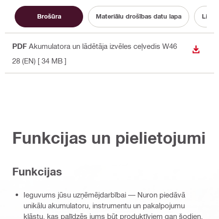
Brošūra
Materiālu drošības datu lapa
Lieto
PDF
Akumulatora un lādētāja izvēles ceļvedis W46
LEJUP
28 (EN)
[ 34 MB ]
Funkcijas un pielietojumi
Funkcijas
Ieguvums jūsu uzņēmējdarbībai — Nuron piedāvā
unikālu akumulatoru, instrumentu un pakalpojumu
klāstu, kas palīdzēs jums būt produktīviem gan šodien,