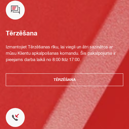
Tērzēšana
Izmantojiet Tērzēšanas rīku, lai viegli un ātri sazinātos ar
mūsu Klientu apkalpošanas komandu. Šis pakalpojums ir
pieejams darba laikā no 8:00 līdz 17:00.
TĒRZĒŠANA