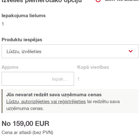
Iepakojuma lielums
1
Produktu iespējas
Lūdzu, izvēlieties
Apjoms
Kopā
vienības
Iepakojumi
1
Jūs nevarat redzēt sava uzņēmuma cenas
Lūdzu, autorizējieties vai reģistrējieties
lai redzētu sava
uzņēmuma cenas.
No 159,00 EUR
Cena ar atlaidi (bez PVN)