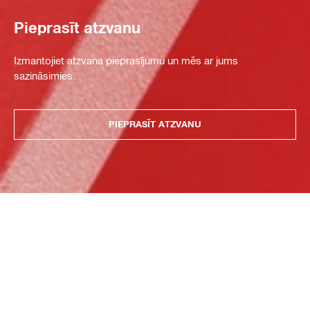
Pieprasīt atzvanu
Izmantojiet atzvana pieprasījumu un mēs ar jums
sazināsimies.
PIEPRASĪT ATZVANU