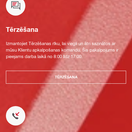
Tērzēšana
Izmantojiet Tērzēšanas rīku, lai viegli un ātri sazinātos ar
mūsu Klientu apkalpošanas komandu. Šis pakalpojums ir
pieejams darba laikā no 8:00 līdz 17:00.
TĒRZĒŠANA