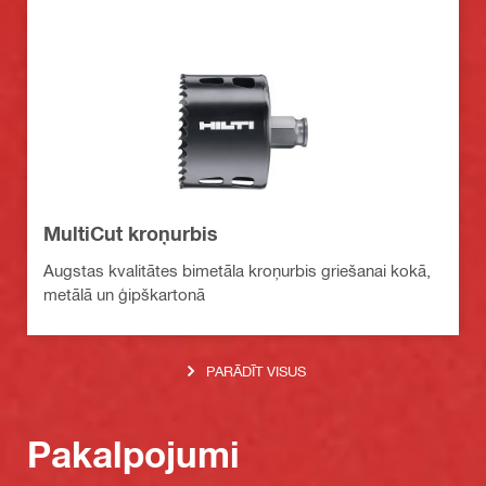
MultiCut kroņurbis
Augstas kvalitātes bimetāla kroņurbis griešanai kokā,
metālā un ģipškartonā
PARĀDĪT VISUS
Pakalpojumi