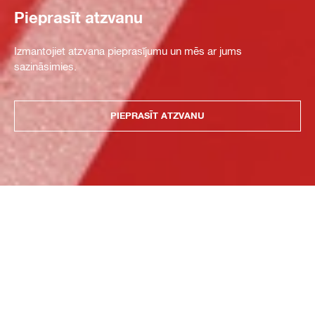
Pieprasīt atzvanu
Izmantojiet atzvana pieprasījumu un mēs ar jums
sazināsimies.
PIEPRASĪT ATZVANU