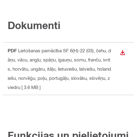
Dokumenti
PDF
Lietošanas pamācība SF 6(H)-22 (03)
, čehu, d
LEJUP
āņu, vācu, angļu, spāņu, igauņu, somu, franču, ivrit
s, horvātu, ungāru, itāļu, lietuviešu, latviešu, holand
iešu, norvēģu, poļu, portugāļu, slovāku, slovēņu, z
viedru
[ 3.6 MB ]
Funkcijas un pielietojumi