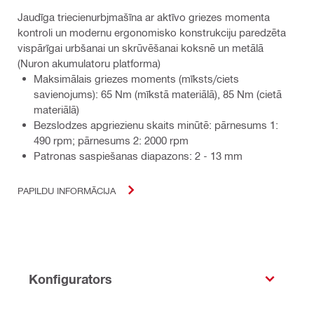
Jaudīga triecienurbjmašīna ar aktīvo griezes momenta
kontroli un modernu ergonomisko konstrukciju paredzēta
vispārīgai urbšanai un skrūvēšanai koksnē un metālā
(Nuron akumulatoru platforma)
Maksimālais griezes moments (mīksts/ciets
savienojums): 65 Nm (mīkstā materiālā), 85 Nm (cietā
materiālā)
Bezslodzes apgriezienu skaits minūtē: pārnesums 1:
490 rpm; pārnesums 2: 2000 rpm
Patronas saspiešanas diapazons: 2 - 13 mm
PAPILDU INFORMĀCIJA
Konfigurators