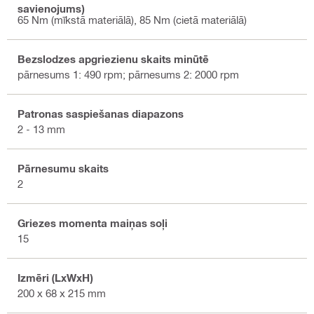
savienojums)
65 Nm (mīkstā materiālā), 85 Nm (cietā materiālā)
Bezslodzes apgriezienu skaits minūtē
pārnesums 1: 490 rpm; pārnesums 2: 2000 rpm
Patronas saspiešanas diapazons
2 - 13 mm
Pārnesumu skaits
2
Griezes momenta maiņas soļi
15
Izmēri (LxWxH)
200 x 68 x 215 mm