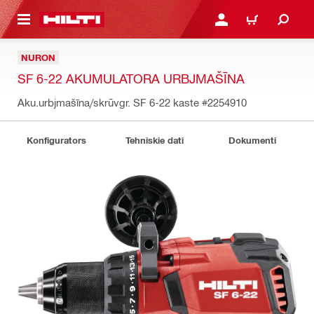
 GALVENO SATURU
PIESLĒGTIES VAI REĢIST
IEPIRKŠANĀS GR
NURON
SF 6-22 AKUMULATORA URBJMAŠĪNA
Aku.urbjmašīna/skrūvgr. SF 6-22 kaste
#2254910
Konfigurators
Tehniskie dati
Dokumenti