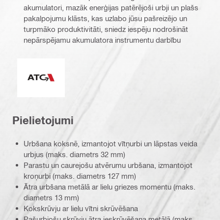
akumulatori, mazāk enerģijas patērējoši urbji un plašs
pakalpojumu klāsts, kas uzlabo jūsu pašreizējo un
turpmāko produktivitāti, sniedz iespēju nodrošināt
nepārspējamu akumulatora instrumentu darbību
Aktīvi kontrolējams griezes moments
Pielietojumi
Urbšana koksnē, izmantojot vītņurbi un lāpstas veida
urbjus (maks. diametrs 32 mm)
Parastu un caurejošu atvērumu urbšana, izmantojot
kroņurbi (maks. diametrs 127 mm)
Ātra urbšana metālā ar lielu griezes momentu (maks.
diametrs 13 mm)
Kokskrūvju ar lielu vītni skrūvēšana
Pašurbjošu skrūvju ātra ieskrūvēšana metālā (maks.