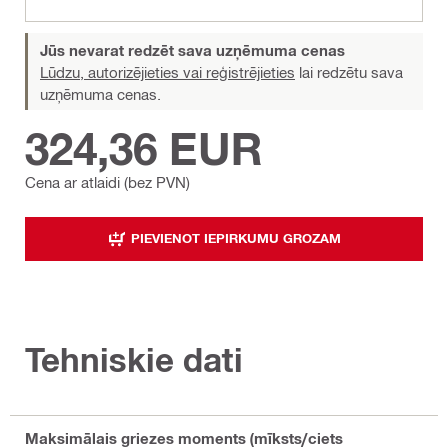
Jūs nevarat redzēt sava uzņēmuma cenas
Lūdzu, autorizējieties vai reģistrējieties
lai redzētu sava
uzņēmuma cenas.
324,36 EUR
Cena ar atlaidi (bez PVN)
PIEVIENOT IEPIRKUMU GROZAM
Tehniskie dati
Maksimālais griezes moments (mīksts/ciets