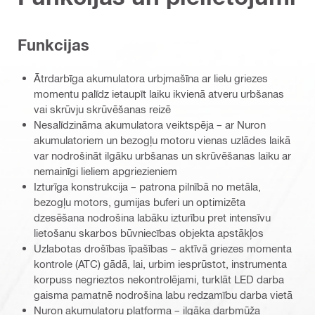
Funkcijas
Ātrdarbīga akumulatora urbjmašīna ar lielu griezes
momentu palīdz ietaupīt laiku ikvienā atveru urbšanas
vai skrūvju skrūvēšanas reizē
Nesalīdzināma akumulatora veiktspēja – ar Nuron
akumulatoriem un bezogļu motoru vienas uzlādes laikā
var nodrošināt ilgāku urbšanas un skrūvēšanas laiku ar
nemainīgi lieliem apgriezieniem
Izturīga konstrukcija – patrona pilnībā no metāla,
bezogļu motors, gumijas buferi un optimizēta
dzesēšana nodrošina labāku izturību pret intensīvu
lietošanu skarbos būvniecības objekta apstākļos
Uzlabotas drošības īpašības – aktīvā griezes momenta
kontrole (ATC) gādā, lai, urbim iesprūstot, instrumenta
korpuss negrieztos nekontrolējami, turklāt LED darba
gaisma pamatnē nodrošina labu redzamību darba vietā
Nuron akumulatoru platforma – ilgāka darbmūža