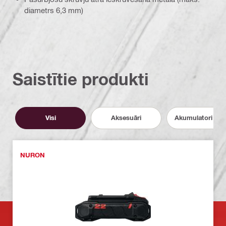
diametrs 6,3 mm)
Saistītie produkti
Visi
Aksesuāri
Akumulatori un l
NURON