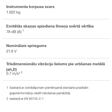
Instrumenta korpusa svars
1.622 kg
Emitētās skaņas spiediena līmeņa svērtā vērtība
1
78 dB (A)
Nominālais spriegums
21,6 V
Trīsdimensionālu vibrāciju lielums pie urbšanas metālā
(ah,D)
2
0.7 m/s²
Saskaņā ar izstrādājumam piemērojamā standarta prasībām
(papildinformāciju skatīt lietošanas pamācībā)
saskaņā ar EN 60745-2-1