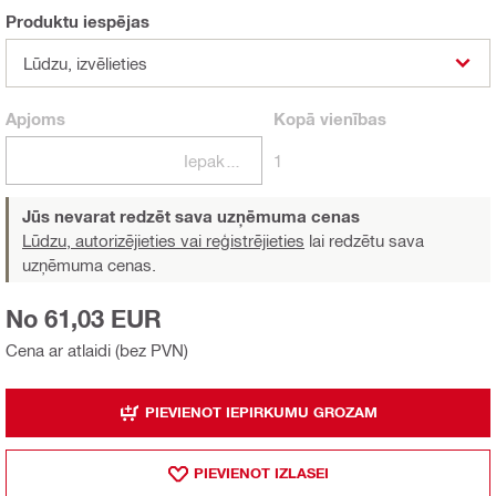
Produktu iespējas
Lūdzu, izvēlieties
Apjoms
Kopā
vienības
Iepakojumi
1
Jūs nevarat redzēt sava uzņēmuma cenas
Lūdzu, autorizējieties vai reģistrējieties
lai redzētu sava
uzņēmuma cenas.
No 61,03 EUR
Cena ar atlaidi (bez PVN)
PIEVIENOT IEPIRKUMU GROZAM
PIEVIENOT IZLASEI