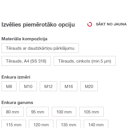
Izvēlies piemērotāko opciju
SĀKT NO JAUNA
Materiāla kompozīcija
Tērauds ar daudzkārtiņu pārklājumu
Tērauds, A4 (SS 316)
Tērauds, cinkots (min 5 µm)
Enkura izmēri
M8
M10
M12
M16
M20
Enkura garums
80 mm
95 mm
100 mm
105 mm
115 mm
120 mm
135 mm
140 mm