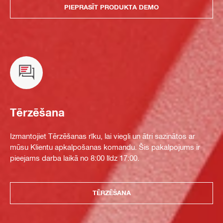
PIEPRASĪT PRODUKTA DEMO
Tērzēšana
Izmantojiet Tērzēšanas rīku, lai viegli un ātri sazinātos ar
mūsu Klientu apkalpošanas komandu. Šis pakalpojums ir
pieejams darba laikā no 8:00 līdz 17:00.
TĒRZĒŠANA