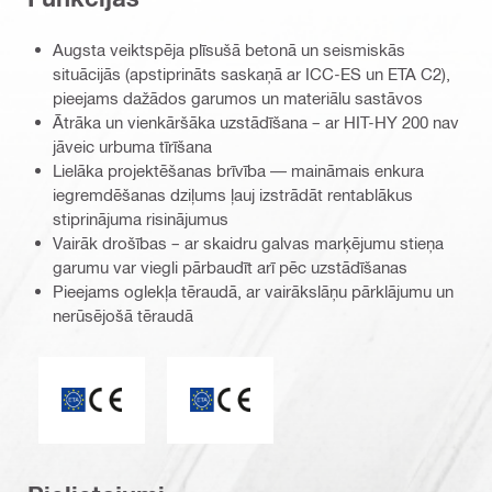
Augsta veiktspēja plīsušā betonā un seismiskās
situācijās (apstiprināts saskaņā ar ICC-ES un ETA C2),
pieejams dažādos garumos un materiālu sastāvos
Ātrāka un vienkāršāka uzstādīšana – ar HIT-HY 200 nav
jāveic urbuma tīrīšana
Lielāka projektēšanas brīvība — maināmais enkura
iegremdēšanas dziļums ļauj izstrādāt rentablākus
stiprinājuma risinājumus
Vairāk drošības – ar skaidru galvas marķējumu stieņa
garumu var viegli pārbaudīt arī pēc uzstādīšanas
Pieejams oglekļa tēraudā, ar vairākslāņu pārklājumu un
nerūsējošā tēraudā
ETA_CE_Logo_2to1 (3608215)
CE marķējums