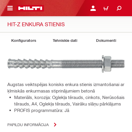
 GALVENO SATURU
PIESLĒGTIES VAI REĢIST
IEPIRKŠANĀS GR
HIT-Z ENKURA STIENIS
Konfigurators
Tehniskie dati
Dokumenti
Augstas veiktspējas konisks enkura stienis izmantošanai ar
ķīmiskās enkurmasas stiprinājumiem betonā
Materiāls, korozija: Oglekļa tērauds, cinkots, Nerūsošais
tērauds, A4, Oglekļa tērauds, Vairāku slāņu pārklājums
PROFIS programmatūra: Jā
PAPILDU INFORMĀCIJA