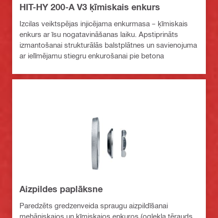
HIT-HY 200-A V3 ķīmiskais enkurs
Izcilas veiktspējas injicējama enkurmasa – ķīmiskais
enkurs ar īsu nogatavināšanas laiku. Apstiprināts
izmantošanai strukturālās balstplātnes un savienojuma
ar ielīmējamu stiegru enkurošanai pie betona
Aizpildes paplāksne
Paredzēts gredzenveida spraugu aizpildīšanai
mehāniskajos un ķīmiskajos enkuros (oglekļa tērauds,