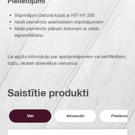
Pielietojumi
Stiprinājumi betonā kopā ar HIT-HY 200
Ideāli piemērots seismiskiem stiprinājumiem
Ideāli piemērots plānam betonam ar seklu
iegremdēšanu
Lai iegūtu informāciju par apstiprinājumiem vai sertifikātiem,
lūdzu, skatiet atsevišķus vienumus.
Saistītie produkti
Visi
Aksesuāri
Piederumi