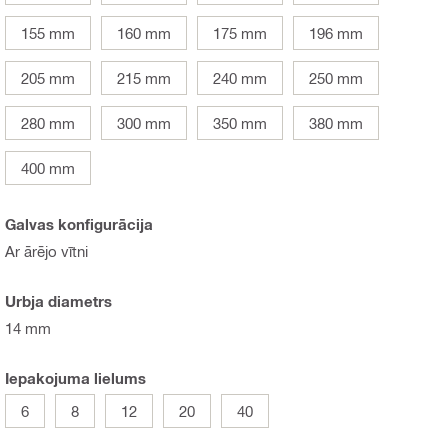
155 mm
160 mm
175 mm
196 mm
205 mm
215 mm
240 mm
250 mm
280 mm
300 mm
350 mm
380 mm
400 mm
Galvas konfigurācija
Ar ārējo vītni
Urbja diametrs
14 mm
Iepakojuma lielums
6
8
12
20
40