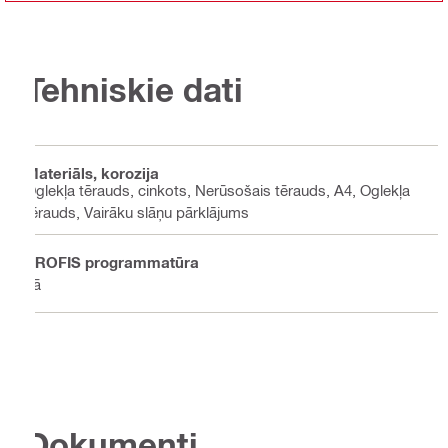
Tehniskie dati
Materiāls, korozija
Oglekļa tērauds, cinkots, Nerūsošais tērauds, A4, Oglekļa
tērauds, Vairāku slāņu pārklājums
PROFIS programmatūra
Jā
Dokumenti