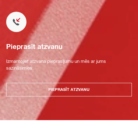
Pieprasīt atzvanu
Izmantojiet atzvana pieprasījumu un mēs ar jums
sazināsimies.
PIEPRASĪT ATZVANU