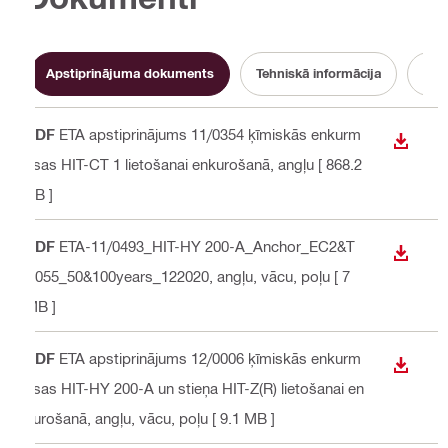
Apstiprinājuma dokuments
Tehniskā informācija
PDF
ETA apstiprinājums 11/0354 ķīmiskās enkurm
LEJUP
asas HIT-CT 1 lietošanai enkurošanā
, angļu
[ 868.2
KB ]
PDF
ETA-11/0493_HIT-HY 200-A_Anchor_EC2&T
LEJUP
R055_50&100years_122020
, angļu, vācu, poļu
[ 7
MB ]
PDF
ETA apstiprinājums 12/0006 ķīmiskās enkurm
LEJUP
asas HIT-HY 200-A un stieņa HIT-Z(R) lietošanai en
kurošanā
, angļu, vācu, poļu
[ 9.1 MB ]