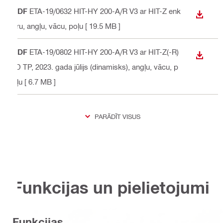
PDF
ETA-19/0632 HIT-HY 200-A/R V3 ar HIT-Z enk
LEJUP
uru
, angļu, vācu, poļu
[ 19.5 MB ]
PDF
ETA-19/0802 HIT-HY 200-A/R V3 ar HIT-Z(-R)
LEJUP
-D TP, 2023. gada jūlijs (dinamisks)
, angļu, vācu, p
oļu
[ 6.7 MB ]
PARĀDĪT VISUS
Funkcijas un pielietojumi
Funkcijas