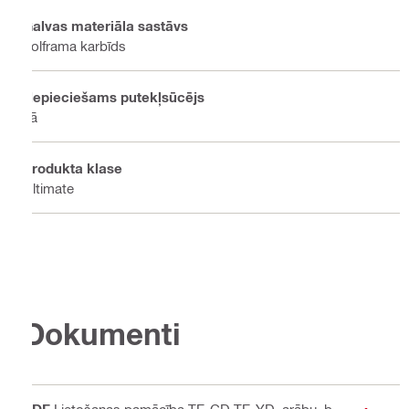
Galvas materiāla sastāvs
Volframa karbīds
Nepieciešams putekļsūcējs
Jā
Produkta klase
Ultimate
Dokumenti