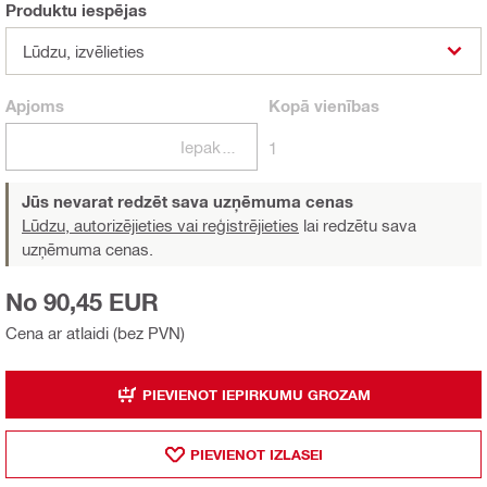
Produktu iespējas
Lūdzu, izvēlieties
Apjoms
Kopā
vienības
Iepakojumi
1
Jūs nevarat redzēt sava uzņēmuma cenas
Lūdzu, autorizējieties vai reģistrējieties
lai redzētu sava
uzņēmuma cenas.
No 90,45 EUR
Cena ar atlaidi (bez PVN)
PIEVIENOT IEPIRKUMU GROZAM
PIEVIENOT IZLASEI