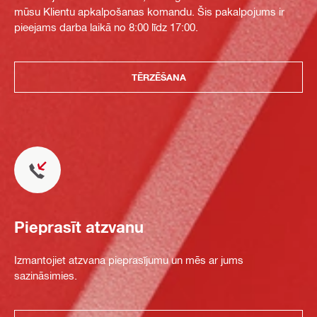
mūsu Klientu apkalpošanas komandu. Šis pakalpojums ir
pieejams darba laikā no 8:00 līdz 17:00.
TĒRZĒŠANA
Pieprasīt atzvanu
Izmantojiet atzvana pieprasījumu un mēs ar jums
sazināsimies.