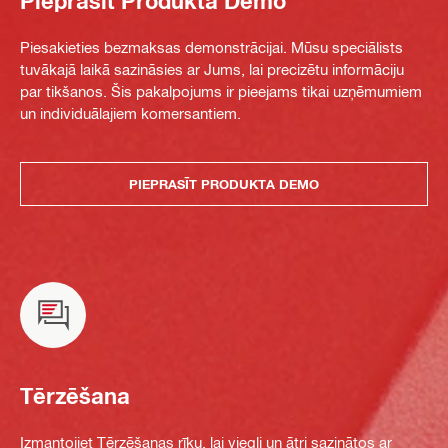
Pieprasīt Produkta Demo
Piesakieties bezmaksas demonstrācijai. Mūsu speciālists
tuvākajā laikā sazināsies ar Jums, lai precizētu informāciju
par tikšanos. Šis pakalpojums ir pieejams tikai uzņēmumiem
un individuālajiem komersantiem.
PIEPRASĪT PRODUKTA DEMO
Tērzēšana
Izmantojiet Tērzēšanas rīku, lai viegli un ātri sazinātos ar