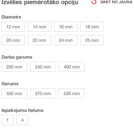
Izvēlies piemērotāko opciju
SĀKT NO JAUNA
Diametrs
12 mm
14 mm
16 mm
18 mm
20 mm
22 mm
24 mm
25 mm
Darba garums
200 mm
240 mm
400 mm
Garums
330 mm
370 mm
530 mm
Iepakojuma lielums
1
4