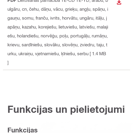
PDF
Lietošanas pamācība TE-CD TE-YD
, arābu, b
LEJUP
ulgāru, cn, čehu, dāņu, vācu, grieķu, angļu, spāņu, i
gauņu, somu, franču, ivrits, horvātu, ungāru, itāļu, j
apāņu, kazahu, korejiešu, lietuviešu, latviešu, malaji
ešu, holandiešu, norvēģu, poļu, portugāļu, rumāņu,
krievu, sardīniešu, slovāku, slovēņu, zviedru, taju, t
urku, ukraiņu, vjetnamiešu, ķīniešu, serbu
[ 1.4 MB
]
Funkcijas un pielietojumi
Funkcijas