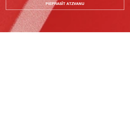
PIEPRASĪT ATZVANU