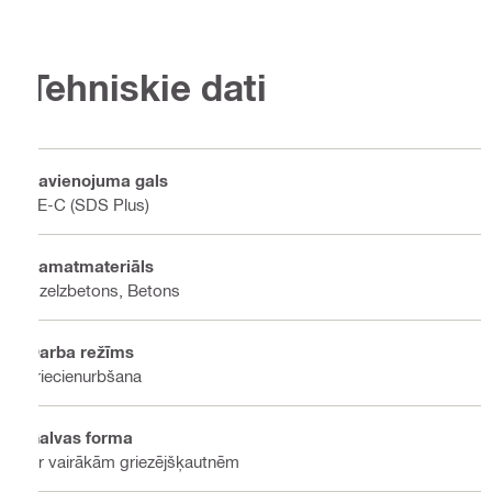
Tehniskie dati
Savienojuma gals
TE-C (SDS Plus)
Pamatmateriāls
Dzelzbetons, Betons
Darba režīms
Triecienurbšana
Galvas forma
Ar vairākām griezējšķautnēm