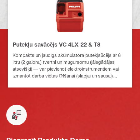
Putekļu savācējs VC 4LX-22 & T8
Kompakts un jaudīgs akumulatora putekļsūcējs ar 8
litru (2 galonu) tvertni un mugursomu (jāiegādājas
atsevišķi) — var pievienot elektroinstrumentiem vai
izmantot darba vietas tīrīšanai (slapjai un sausai)
(Nuron akumulators)