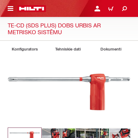
 GALVENO SATURU
PIESLĒGTIES VAI REĢIST
IEPIRKŠANĀS GR
TE-CD (SDS PLUS) DOBS URBIS AR
METRISKO SISTĒMU
Konfigurators
Tehniskie dati
Dokumenti