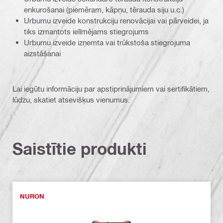
enkurošanai (piemēram, kāpņu, tērauda siju u.c.)
Urbumu izveide konstrukciju renovācijai vai pārveidei, ja
tiks izmantots ielīmējams stiegrojums
Urbumu izveide izņemta vai trūkstoša stiegrojuma
aizstāšanai
Lai iegūtu informāciju par apstiprinājumiem vai sertifikātiem,
lūdzu, skatiet atsevišķus vienumus.
Saistītie produkti
NURON