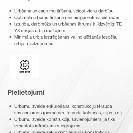
Urbšana un caurumu tīrīšana, veicot vienu darbību
Optimāla urbumu tīrīšana nemainīgai enkura iestrādei
Izturība, darbmūžs un urbšanas ātrums ir līdzvērtīgi TE-
YX sērijas urbju rādītājiem
Minimāla urbja iestrēgšanas vai noķīlēšanās iespēja,
urbjot dzelzsbetonā
Savienojuma gals
Pielietojumi
Urbumu izveide enkurošanai konstrukciju tērauda
savienojumos (piemēram, tērauda kolonnās, sijās u.c.)
Urbumu izveide konstrukciju savienojumiem, ja tiks
izmantots ielīmējams stiegrojums
Urbumu izveide sekundāro tērauda konstrukciju