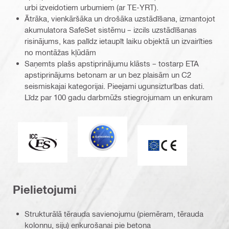
urbi izveidotiem urbumiem (ar TE-YRT).
Ātrāka, vienkāršāka un drošāka uzstādīšana, izmantojot
akumulatora SafeSet sistēmu – izcils uzstādīšanas
risinājums, kas palīdz ietaupīt laiku objektā un izvairīties
no montāžas kļūdām
Saņemts plašs apstiprinājumu klāsts – tostarp ETA
apstiprinājums betonam ar un bez plaisām un C2
seismiskajai kategorijai. Pieejami ugunsizturības dati.
Līdz par 100 gadu darbmūžs stiegrojumam un enkuram
Eurocode
ICC-ES
ETA_CE_Logo_2to1
Pielietojumi
Strukturālā tērauda savienojumu (piemēram, tērauda
kolonnu, siju) enkurošanai pie betona