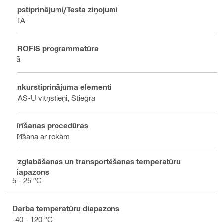
Apstiprinājumi/Testa ziņojumi
ETA
PROFIS programmatūra
Jā
Enkurstiprinājuma elementi
HAS-U vītņstieņi, Stiegra
Tīrīšanas procedūras
Tīrīšana ar rokām
Uzglabāšanas un transportēšanas temperatūru
diapazons
5 - 25 °C
Darba temperatūru diapazons
-40 - 120 °C