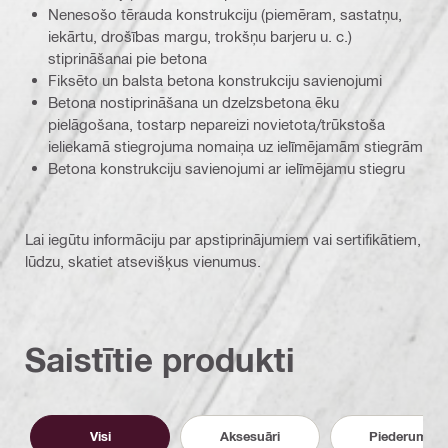
Nenesošo tērauda konstrukciju (piemēram, sastatņu,
iekārtu, drošības margu, trokšņu barjeru u. c.)
stiprināšanai pie betona
Fiksēto un balsta betona konstrukciju savienojumi
Betona nostiprināšana un dzelzsbetona ēku
pielāgošana, tostarp nepareizi novietota/trūkstoša
ieliekamā stiegrojuma nomaiņa uz ielīmējamām stiegrām
Betona konstrukciju savienojumi ar ielīmējamu stiegru
Lai iegūtu informāciju par apstiprinājumiem vai sertifikātiem,
lūdzu, skatiet atsevišķus vienumus.
Saistītie produkti
Visi
Aksesuāri
Piederumi