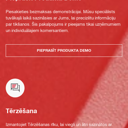
Piesakieties bezmaksas demonstrācijai. Mūsu speciālists
tuvākajā laikā sazināsies ar Jums, lai precizētu informāciju
par tikšanos. Šis pakalpojums ir pieejams tikai uzņēmumiem
un individuālajiem komersantiem.
PIEPRASĪT PRODUKTA DEMO
Tērzēšana
Izmantojiet Tērzēšanas rīku, lai viegli un ātri sazinātos ar