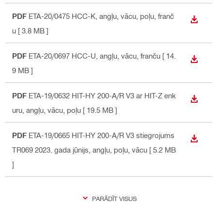
PDF
ETA-20/0475 HCC-K
, angļu, vācu, poļu, franč
LEJUP
u
[ 3.8 MB ]
PDF
ETA-20/0697 HCC-U
, angļu, vācu, franču
[ 14.
LEJUP
9 MB ]
PDF
ETA-19/0632 HIT-HY 200-A/R V3 ar HIT-Z enk
LEJUP
uru
, angļu, vācu, poļu
[ 19.5 MB ]
PDF
ETA-19/0665 HIT-HY 200-A/R V3 stiegrojums
LEJUP
TR069 2023. gada jūnijs
, angļu, poļu, vācu
[ 5.2 MB
]
PARĀDĪT VISUS