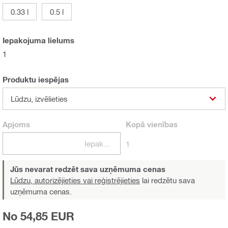
0.33 l
0.5 l
Iepakojuma lielums
1
Produktu iespējas
Lūdzu, izvēlieties
Apjoms
Kopā
vienības
Iepakojumi
1
Jūs nevarat redzēt sava uzņēmuma cenas
Lūdzu, autorizējieties vai reģistrējieties
lai redzētu sava
uzņēmuma cenas.
No 54,85 EUR