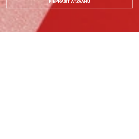
PIEPRASĪT ATZVANU