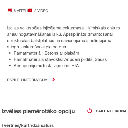
6 ATTĒLI
2 VIDEO
Izcilas veiktspējas injicējama enkurmasa – ķīmiskais enkurs
ar īsu nogatavināšanas laiku. Apstiprināts izmantošanai
strukturālās balstplātnes un savienojuma ar ielīmējamu
stiegru enkurošanai pie betona
Pamatmateriāli: Betons ar plaisām
Pamatmateriāla stāvoklis: Ar ūdeni pildīts, Sauss
Apstiprinājumi/Testa ziņojumi: ETA
PAPILDU INFORMĀCIJA
Izvēlies piemērotāko opciju
SĀKT NO JAUNA
Tvertnes/kārtridža saturs