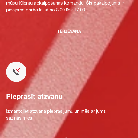
mūsu Klientu apkalpošanas komandu. Šis pakalpojums ir
pieejams darba laikā no 8:00 līdz 17:00.
TĒRZĒŠANA
Pieprasīt atzvanu
Izmantojiet atzvana pieprasījumu un mēs ar jums
sazināsimies.