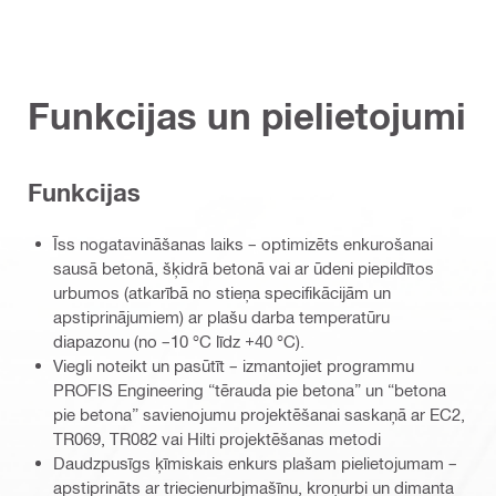
Funkcijas un pielietojumi
Funkcijas
Īss nogatavināšanas laiks – optimizēts enkurošanai
sausā betonā, šķidrā betonā vai ar ūdeni piepildītos
urbumos (atkarībā no stieņa specifikācijām un
apstiprinājumiem) ar plašu darba temperatūru
diapazonu (no –10 °C līdz +40 °C).
Viegli noteikt un pasūtīt – izmantojiet programmu
PROFIS Engineering “tērauda pie betona” un “betona
pie betona” savienojumu projektēšanai saskaņā ar EC2,
TR069, TR082 vai Hilti projektēšanas metodi
Daudzpusīgs ķīmiskais enkurs plašam pielietojumam –
apstiprināts ar triecienurbjmašīnu, kroņurbi un dimanta