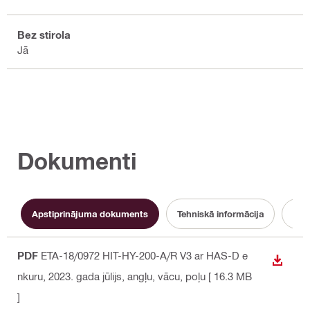
Bez stirola
Jā
Dokumenti
Apstiprinājuma dokuments
Tehniskā informācija
PDF
ETA-18/0972 HIT-HY-200-A/R V3 ar HAS-D e
LEJUP
nkuru, 2023. gada jūlijs
, angļu, vācu, poļu
[ 16.3 MB
]