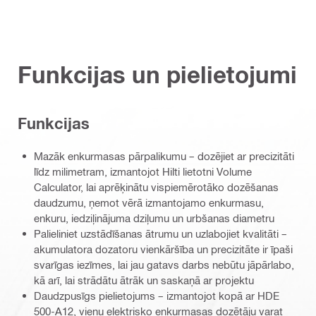
Funkcijas un pielietojumi
Funkcijas
Mazāk enkurmasas pārpalikumu – dozējiet ar precizitāti
līdz milimetram, izmantojot Hilti lietotni Volume
Calculator, lai aprēķinātu vispiemērotāko dozēšanas
daudzumu, ņemot vērā izmantojamo enkurmasu,
enkuru, iedziļinājuma dziļumu un urbšanas diametru
Palieliniet uzstādīšanas ātrumu un uzlabojiet kvalitāti –
akumulatora dozatoru vienkāršība un precizitāte ir īpaši
svarīgas iezīmes, lai jau gatavs darbs nebūtu jāpārlabo,
kā arī, lai strādātu ātrāk un saskaņā ar projektu
Daudzpusīgs pielietojums – izmantojot kopā ar HDE
500-A12, vienu elektrisko enkurmasas dozētāju varat