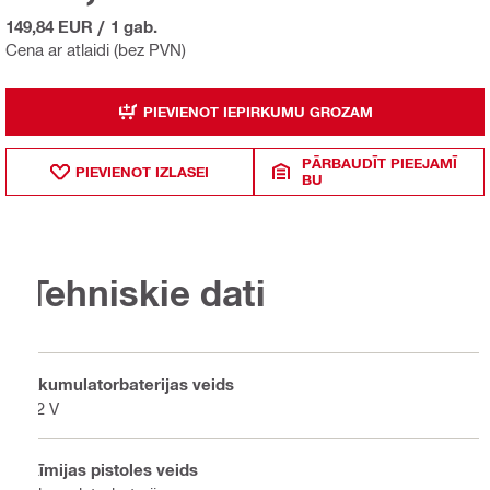
149,84 EUR
/
1 gab.
Cena ar atlaidi (bez PVN)
PIEVIENOT IEPIRKUMU GROZAM
PĀRBAUDĪT PIEEJAMĪ
PIEVIENOT IZLASEI
BU
Tehniskie dati
Akumulatorbaterijas veids
12 V
Ķīmijas pistoles veids