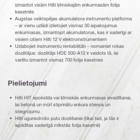
izmantot visām Hilti ķīmiskajām enkurmasām folija
kasetnēs
Augstas veiktspējas akumulatora instrumentu platforma
– ar vienu uzlādi izlietojiet vismaz 30 iepakojumus
enkurmasas, izmantojot akumulatorus, kas ir saderīgi ar
visiem citiem Hilti 12 V elektroinstrumentiem
Uzlabojiet instrumentu rentabilitāti – nomainiet rokas
dozētājus: dozētājs HDE 500-A12 ir veidots tā, lai
varētu izmantot vismaz 700 folija kasetnes
Pielietojumi
Hilti HIT epoksīda vai ķīmiskās enkurmasas ievadīšanai,
lai betonā un mūrī stiprinātu enkura stieņus un
stiegrojumu
Hilti ugunsdrošo putu dozēšanai (tikai tad, ja tās ir
iepildītas saderīgā mīkstās folija kasetnē)