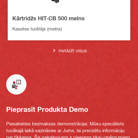
Kārtridžs HIT-CB 500 melns
Kasetes turētājs (melns)
PARĀDĪT VISUS
Pieprasīt Produkta Demo
Piesakieties bezmaksas demonstrācijai. Mūsu speciālists
tuvākajā laikā sazināsies ar Jums, lai precizētu informāciju
par tikšanos. Šis pakalpojums ir pieejams tikai uzņēmumiem