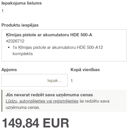
Iepakojuma lielums
1
Produktu iespējas
Ķīmijas pistole ar akumulatoru HDE 500-A
#2326712
1x Ķīmijas pistole ar akumulatoru HDE 500-A12
komplekts
Apjoms
Kopā
vienības
Iepakojumi
1
Jūs nevarat redzēt sava uzņēmuma cenas
Lūdzu, autorizējieties vai reģistrējieties
lai redzētu sava
uzņēmuma cenas.
149,84 EUR