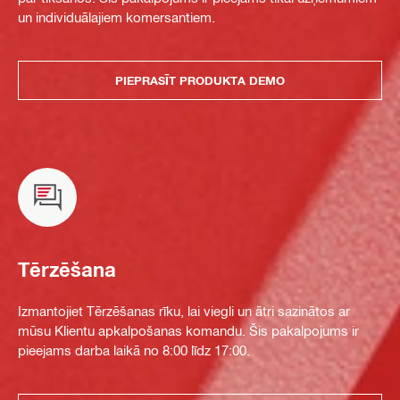
un individuālajiem komersantiem.
PIEPRASĪT PRODUKTA DEMO
Tērzēšana
Izmantojiet Tērzēšanas rīku, lai viegli un ātri sazinātos ar
mūsu Klientu apkalpošanas komandu. Šis pakalpojums ir
pieejams darba laikā no 8:00 līdz 17:00.