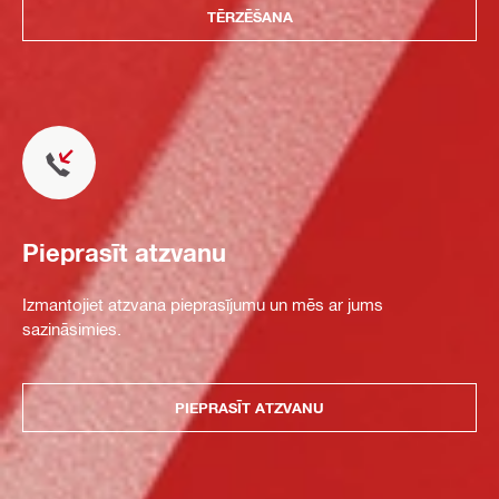
TĒRZĒŠANA
Pieprasīt atzvanu
Izmantojiet atzvana pieprasījumu un mēs ar jums
sazināsimies.
PIEPRASĪT ATZVANU