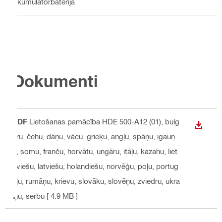
Akumulatorbaterija
Dokumenti
PDF
Lietošanas pamācība HDE 500-A12 (01)
, bulg
LEJUP
āru, čehu, dāņu, vācu, grieķu, angļu, spāņu, igauņ
u, somu, franču, horvātu, ungāru, itāļu, kazahu, liet
uviešu, latviešu, holandiešu, norvēģu, poļu, portug
āļu, rumāņu, krievu, slovāku, slovēņu, zviedru, ukra
iņu, serbu
[ 4.9 MB ]