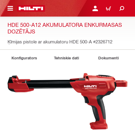
 GALVENO SATURU
PIESLĒGTIES VAI REĢIST
IEPIRKŠANĀS GR
HDE 500-A12 AKUMULATORA ENKURMASAS
DOZĒTĀJS
Ķīmijas pistole ar akumulatoru HDE 500-A
#2326712
Konfigurators
Tehniskie dati
Dokumenti