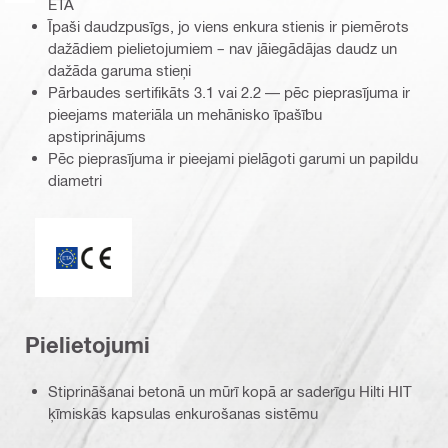
ETA
Īpaši daudzpusīgs, jo viens enkura stienis ir piemērots
dažādiem pielietojumiem – nav jāiegādājas daudz un
dažāda garuma stieņi
Pārbaudes sertifikāts 3.1 vai 2.2 — pēc pieprasījuma ir
pieejams materiāla un mehānisko īpašību
apstiprinājums
Pēc pieprasījuma ir pieejami pielāgoti garumi un papildu
diametri
ETA_CE_Logo_2to1 (3608215)
Pielietojumi
Stiprināšanai betonā un mūrī kopā ar saderīgu Hilti HIT
ķīmiskās kapsulas enkurošanas sistēmu