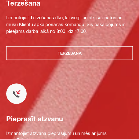
Tērzēšana
Izmantojiet Tērzēšanas rīku, lai viegli un ātri sazinātos ar
mūsu Klientu apkalpošanas komandu. Šis pakalpojums ir
pieejams darba laikā no 8:00 līdz 17:00.
TĒRZĒŠANA
Pieprasīt atzvanu
Izmantojiet atzvana pieprasījumu un mēs ar jums