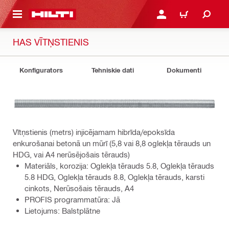
 GALVENO SATURU
PIESLĒGTIES VAI REĢIST
IEPIRKŠANĀS GR
HAS VĪTŅSTIENIS
Konfigurators
Tehniskie dati
Dokumenti
Vītņstienis (metrs) injicējamam hibrīda/epoksīda
enkurošanai betonā un mūrī (5,8 vai 8,8 oglekļa tērauds un
HDG, vai A4 nerūsējošais tērauds)
Materiāls, korozija: Oglekļa tērauds 5.8, Oglekļa tērauds
5.8 HDG, Oglekļa tērauds 8.8, Oglekļa tērauds, karsti
cinkots, Nerūsošais tērauds, A4
PROFIS programmatūra: Jā
Lietojums: Balstplātne