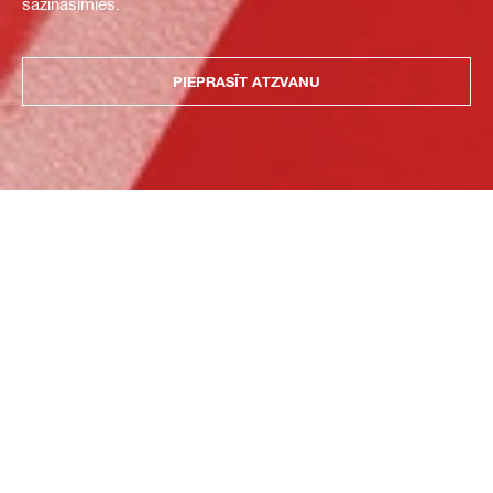
sazināsimies.
PIEPRASĪT ATZVANU