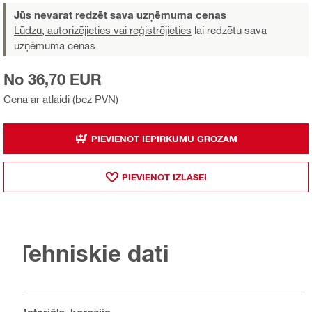
Jūs nevarat redzēt sava uzņēmuma cenas
Lūdzu, autorizējieties vai reģistrējieties
lai redzētu sava
uzņēmuma cenas.
No 36,70 EUR
Cena ar atlaidi (bez PVN)
PIEVIENOT IEPIRKUMU GROZAM
PIEVIENOT IZLASEI
Tehniskie dati
Materiāls, korozija