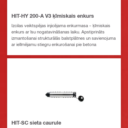
HIT-HY 200-A V3 ķīmiskais enkurs
Izcilas veiktspējas injicējama enkurmasa – ķīmiskais
enkurs ar īsu nogatavināšanas laiku. Apstiprināts
izmantošanai strukturālās balstplātnes un savienojuma
ar ielīmējamu stiegru enkurošanai pie betona
HIT-SC sieta caurule