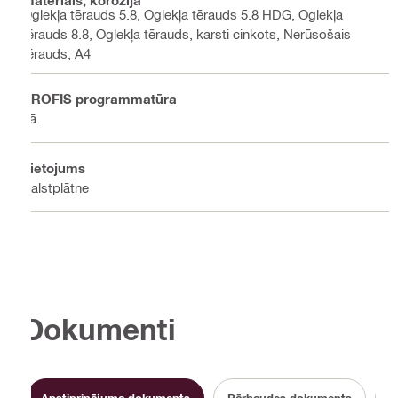
Oglekļa tērauds 5.8, Oglekļa tērauds 5.8 HDG, Oglekļa
tērauds 8.8, Oglekļa tērauds, karsti cinkots, Nerūsošais
tērauds, A4
PROFIS programmatūra
Jā
Lietojums
Balstplātne
Dokumenti
Apstiprinājuma dokuments
Pārbaudes dokuments
L