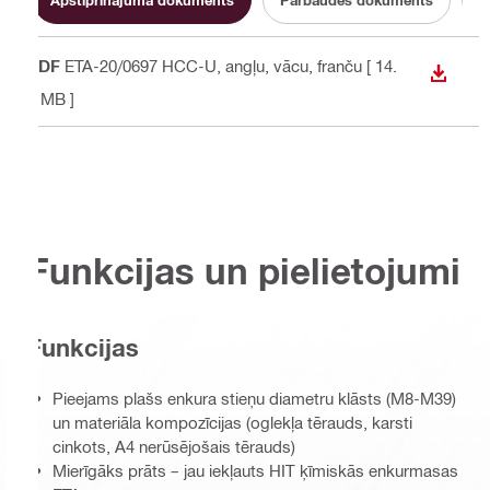
PDF
ETA-20/0697 HCC-U
, angļu, vācu, franču
[ 14.
LEJUP
9 MB ]
Funkcijas un pielietojumi
Funkcijas
Pieejams plašs enkura stieņu diametru klāsts (M8-M39)
un materiāla kompozīcijas (oglekļa tērauds, karsti
cinkots, A4 nerūsējošais tērauds)
Mierīgāks prāts – jau iekļauts HIT ķīmiskās enkurmasas