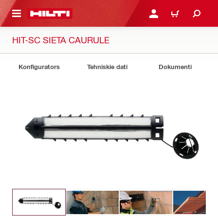
 GALVENO SATURU
PIESLĒGTIES VAI REĢIST
IEPIRKŠANĀS GR
HIT-SC SIETA CAURULE
Konfigurators
Tehniskie dati
Dokumenti