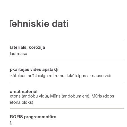
Tehniskie dati
Materiāls, korozija
Plastmasa
Apkārtējās vides apstākļi
Iekštelpās ar īslaicīgu mitrumu, Iekštelpas ar sausu vidi
Pamatmateriāli
Betons (ar dobu vidu), Mūris (ar dobumiem), Mūris (dobs
betona bloks)
PROFIS programmatūra
Jā