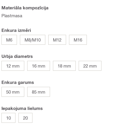
Materiāla kompozīcija
Plastmasa
Enkura izmēri
M6
M8/M10
M12
M16
Urbja diametrs
12 mm
16 mm
18 mm
22 mm
Enkura garums
50 mm
85 mm
Iepakojuma lielums
10
20