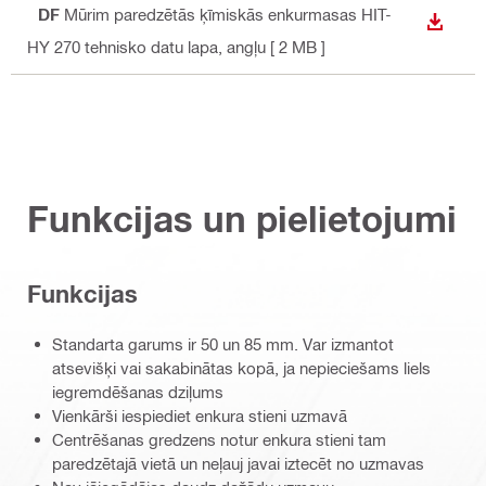
PDF
Mūrim paredzētās ķīmiskās enkurmasas HIT-
LEJUP
HY 270 tehnisko datu lapa
, angļu
[ 2 MB ]
Funkcijas un pielietojumi
Funkcijas
Standarta garums ir 50 un 85 mm. Var izmantot
atsevišķi vai sakabinātas kopā, ja nepieciešams liels
iegremdēšanas dziļums
Vienkārši iespiediet enkura stieni uzmavā
Centrēšanas gredzens notur enkura stieni tam
paredzētajā vietā un neļauj javai iztecēt no uzmavas