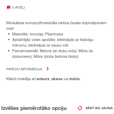
5 ATTĒLI
Modulāras kompozītmateriāla sietiņa čaulas stiprinājumiem
mūrī
Materiāls, korozija: Plastmasa
Apkārtējās vides apstākļi: Iekštelpās ar īslaicīgu
mitrumu, Iekštelpas ar sausu vidi
Pamatmateriāli: Betons (ar dobu vidu), Mūris (ar
dobumiem), Mūris (dobs betona bloks)
PAPILDU INFORMĀCIJA
Klienti meklēja arī
enkurs
,
skava
vai
mūris
.
Izvēlies piemērotāko opciju
SĀKT NO JAUNA