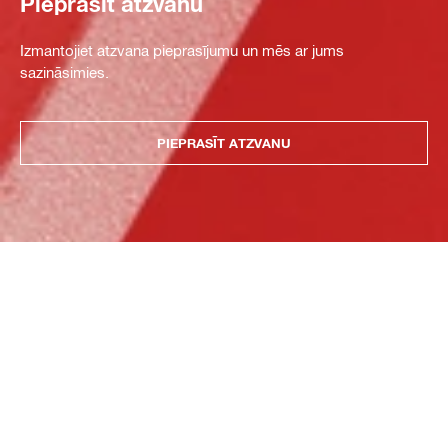
Pieprasīt atzvanu
Izmantojiet atzvana pieprasījumu un mēs ar jums
sazināsimies.
PIEPRASĪT ATZVANU