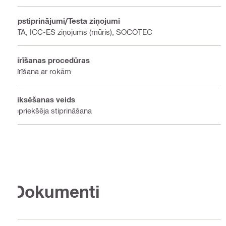
Apstiprinājumi/Testa ziņojumi
ETA, ICC-ES ziņojums (mūris), SOCOTEC
Tīrīšanas procedūras
Tīrīšana ar rokām
Fiksēšanas veids
Iepriekšēja stiprināšana
Dokumenti