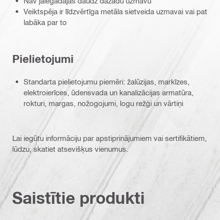
Nav jāiegādājas daudz dažādu uzmavu
Veiktspēja ir līdzvērtīga metāla sietveida uzmavai vai pat
labāka par to
Pielietojumi
Standarta pielietojumu piemēri: žalūzijas, markīzes,
elektroierīces, ūdensvada un kanalizācijas armatūra,
rokturi, margas, nožogojumi, logu režģi un vārtiņi
Lai iegūtu informāciju par apstiprinājumiem vai sertifikātiem,
lūdzu, skatiet atsevišķus vienumus.
Saistītie produkti