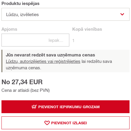
Produktu iespējas
Lūdzu, izvēlieties
Apjoms
Kopā
vienības
Iepakojumi
1
Jūs nevarat redzēt sava uzņēmuma cenas
Lūdzu, autorizējieties vai reģistrējieties
lai redzētu sava
uzņēmuma cenas.
No 27,34 EUR
Cena ar atlaidi (bez PVN)
PIEVIENOT IEPIRKUMU GROZAM
PIEVIENOT IZLASEI