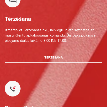
Tērzēšana
Izmantojiet Tērzēšanas rīku, lai viegli un ātri sazinātos ar
mūsu Klientu apkalpošanas komandu. Šis pakalpojums ir
pieejams darba laikā no 8:00 līdz 17:00.
TĒRZĒŠANA