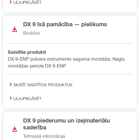
LEJUPIELĀDĒT
DX 9 īsā pamācība — pielikums
Brošūra
Saistītie produkti
DX 9-ENP pulvera instruments seguma montāžai, Naglu
montāžas pistole DX 9-ENP
SKATĪT SAISTĪTOS PRODUKTUS
LEJUPIELĀDĒT
DX 9 piederumu un izejmateriālu
saderība
Tehniskā informācija