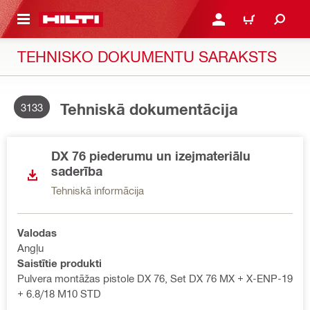
 GALVENO SATURU
PIESLĒGTIES VAI REĢIST
IEPIRKŠANĀS GR
TEHNISKO DOKUMENTU SARAKSTS
Tehniskā dokumentācija
3133
DX 76 piederumu un izejmateriālu
saderība
Tehniskā informācija
Valodas
Angļu
Saistītie produkti
Pulvera montāžas pistole DX 76, Set DX 76 MX + X-ENP-19
+ 6.8/18 M10 STD