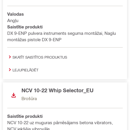
Valodas
Angļu
Saistītie produkti
DX 9-ENP pulvera instruments seguma montāžai, Naglu
montāžas pistole DX 9-ENP
SKATĪT SAISTĪTOS PRODUKTUS
LEJUPIELĀDĒT
NCV 10-22 Whip Selector_EU
Brošūra
Saistītie produkti
NCV 10-22 uz muguras pārnēsājams betona vibrators,
NCV iekšēja vibrovāle