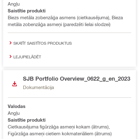
Angļu
Saistītie produkti
Biezs metāla zobenzāģa asmens (cietkausējuma), Bieza
metāla zobenzāģa asmeņi (paredzēti lielai slodzei)
SKATĪT SAISTĪTOS PRODUKTUS
LEJUPIELĀDĒT
SJB Portfolio Overview_0622_g_en_2023
Dokumentācija
Valodas
Angļu
Saistītie produkti
Cietkausējuma figūrzāģa asmeņi kokam (ātrums),
Figūrzāģa asmeņi cietiem kokmateriāliem (ātrums)