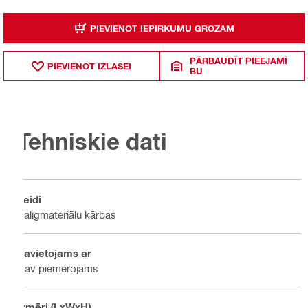
PIEVIENOT IEPIRKUMU GROZAM
PĀRBAUDĪT PIEEJAMĪ
PIEVIENOT IZLASEI
BU
Tehniskie dati
Veidi
Palīgmateriālu kārbas
Savietojams ar
Nav piemērojams
Izmēri (LxWxH)