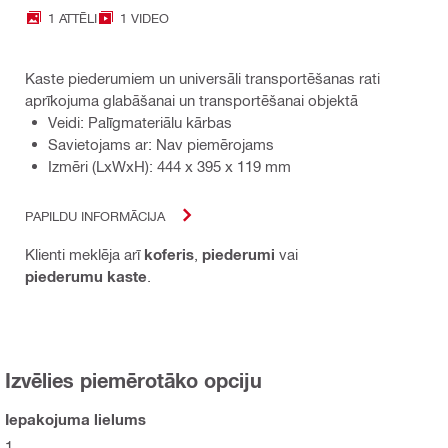
1 ATTĒLI
1 VIDEO
Kaste piederumiem un universāli transportēšanas rati
aprīkojuma glabāšanai un transportēšanai objektā
Veidi: Palīgmateriālu kārbas
Savietojams ar: Nav piemērojams
Izmēri (LxWxH): 444 x 395 x 119 mm
PAPILDU INFORMĀCIJA
Klienti meklēja arī
koferis
,
piederumi
vai
piederumu kaste
.
Izvēlies piemērotāko opciju
Iepakojuma lielums
1