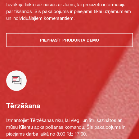
tuvākajā laikā sazināsies ar Jums, lai precizētu informāciju
par tikšanos. Šis pakalpojums ir pieejams tikai uzņēmumiem
un individuālajiem komersantiem.
PIEPRASĪT PRODUKTA DEMO
Tērzēšana
Izmantojiet Tērzēšanas rīku, lai viegli un ātri sazinātos ar
mūsu Klientu apkalpošanas komandu. Šis pakalpojums ir
pieejams darba laikā no 8:00 līdz 17:00.