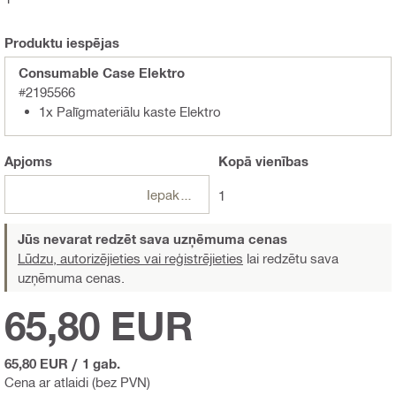
Produktu iespējas
Consumable Case Elektro
#2195566
1x Palīgmateriālu kaste Elektro
Apjoms
Kopā
vienības
Iepakojumi
1
Jūs nevarat redzēt sava uzņēmuma cenas
Lūdzu, autorizējieties vai reģistrējieties
lai redzētu sava
uzņēmuma cenas.
65,80 EUR
65,80 EUR
/
1 gab.
Cena ar atlaidi (bez PVN)