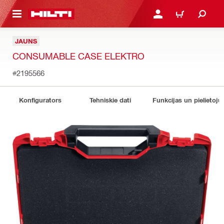
 GALVENO SATURU
PIESLĒGTIES VAI REĢIST
IEPIRKŠANĀS GR
JAUNS
CONSUMABLE CASE ELEKTRO
#2195566
Konfigurators
Tehniskie dati
Funkcijas un pielietoju