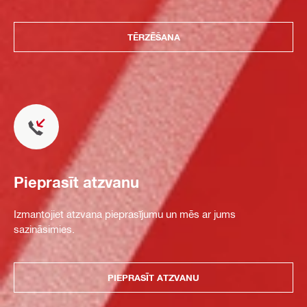
TĒRZĒŠANA
Pieprasīt atzvanu
Izmantojiet atzvana pieprasījumu un mēs ar jums
sazināsimies.
PIEPRASĪT ATZVANU