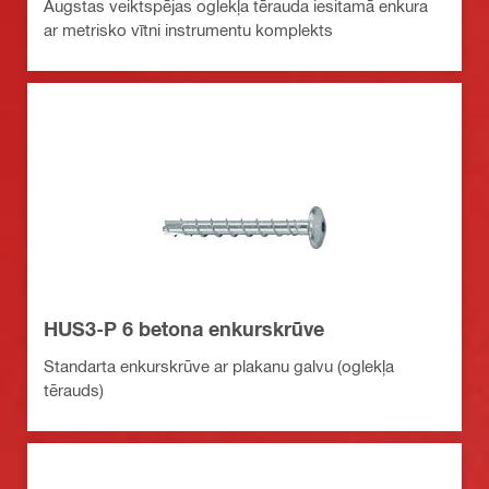
Augstas veiktspējas oglekļa tērauda iesitamā enkura
ar metrisko vītni instrumentu komplekts
HUS3-P 6 betona enkurskrūve
Standarta enkurskrūve ar plakanu galvu (oglekļa
tērauds)