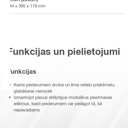
444 x 395 x 119 mm
Funkcijas un pielietojumi
Funkcijas
Kaste piederumiem drošai un ērtai nelielu priekšmetu
glabāšanai vienuviet
Izmantojot piecus atšķirīgus modulārus plastmasas
ieliktņus, kasti piederumiem var pielāgot tā, kā
nepieciešams