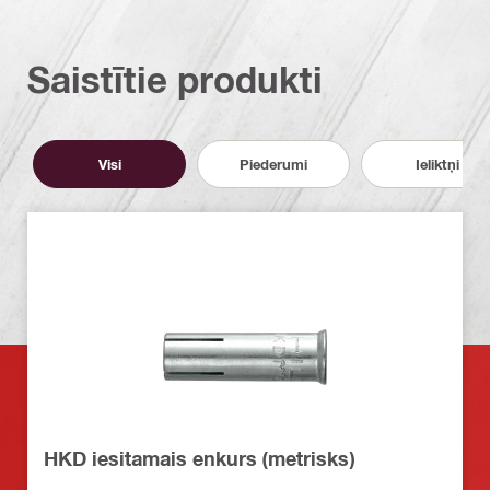
Saistītie produkti
Visi
Piederumi
Ieliktņi
HKD iesitamais enkurs (metrisks)