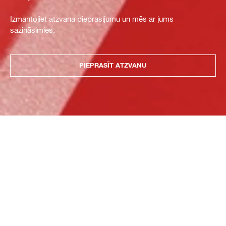
Izmantojiet atzvana pieprasījumu un mēs ar jums
sazināsimies.
PIEPRASĪT ATZVANU