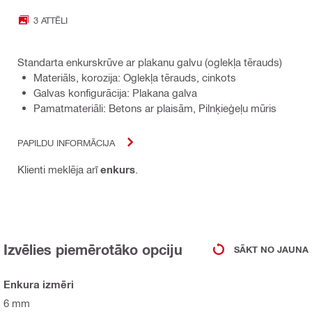
3 ATTĒLI
Standarta enkurskrūve ar plakanu galvu (oglekļa tērauds)
Materiāls, korozija: Oglekļa tērauds, cinkots
Galvas konfigurācija: Plakana galva
Pamatmateriāli: Betons ar plaisām, Pilnķieģeļu mūris
PAPILDU INFORMĀCIJA
Klienti meklēja arī
enkurs
.
Izvēlies piemērotāko opciju
SĀKT NO JAUNA
Enkura izmēri
6 mm