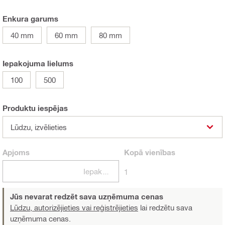
Enkura garums
40 mm
60 mm
80 mm
Iepakojuma lielums
100
500
Produktu iespējas
Lūdzu, izvēlieties
Apjoms
Kopā
vienības
Iepakojumi
1
Jūs nevarat redzēt sava uzņēmuma cenas
Lūdzu, autorizējieties vai reģistrējieties
lai redzētu sava
uzņēmuma cenas.