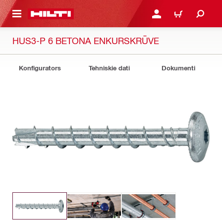
 GALVENO SATURU
PIESLĒGTIES VAI REĢIST
IEPIRKŠANĀS GR
HUS3-P 6 BETONA ENKURSKRŪVE
Konfigurators
Tehniskie dati
Dokumenti