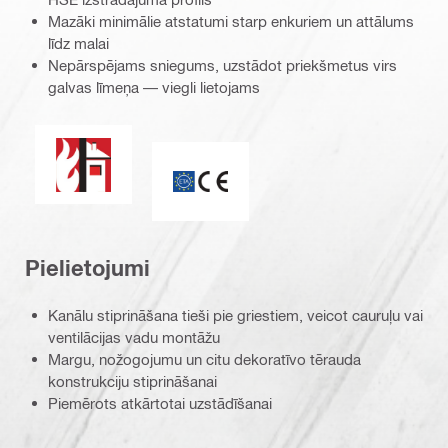
Mazāki minimālie atstatumi starp enkuriem un attālums
līdz malai
Nepārspējams sniegums, uzstādot priekšmetus virs
galvas līmeņa — viegli lietojams
Ugunsizturība
CE marķējums
Pielietojumi
Kanālu stiprināšana tieši pie griestiem, veicot cauruļu vai
ventilācijas vadu montāžu
Margu, nožogojumu un citu dekoratīvo tērauda
konstrukciju stiprināšanai
Piemērots atkārtotai uzstādīšanai