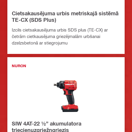
Cietsakausējuma urbis metriskajā sistēmā
TE-CX (SDS Plus)
Izcils cietsakausējuma urbis SDS plus (TE-CX) ar
četrām cietkausējuma griezējmalām urbšanai
dzelzsbetonā ar stiegrojumu
NURON
SIW 4AT-22 ½” akumulatora
triecienuzgriežņgriezis