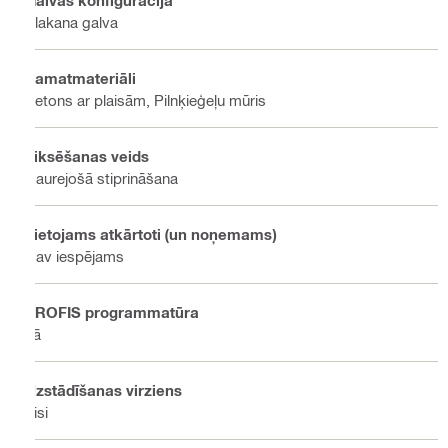
Plakana galva
Pamatmateriāli
Betons ar plaisām, Pilnķieģeļu mūris
Fiksēšanas veids
Caurejošā stiprināšana
Lietojams atkārtoti (un noņemams)
Nav iespējams
PROFIS programmatūra
Jā
Uzstādīšanas virziens
Visi