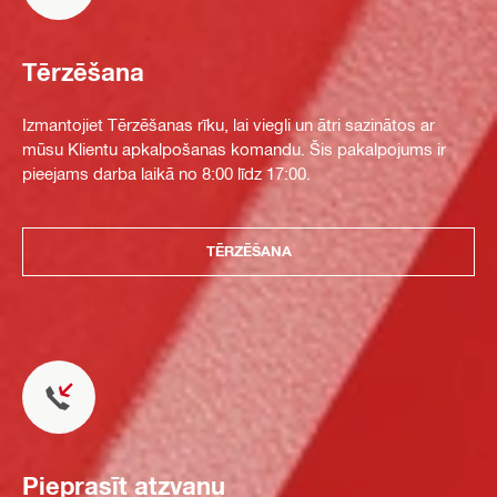
Tērzēšana
Izmantojiet Tērzēšanas rīku, lai viegli un ātri sazinātos ar
mūsu Klientu apkalpošanas komandu. Šis pakalpojums ir
pieejams darba laikā no 8:00 līdz 17:00.
TĒRZĒŠANA
Pieprasīt atzvanu