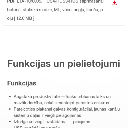
PDF
ETA-10/0005, HUS4/HUS3/HUS stiprināšanai
LEJUP
betonā, statiskā slodze, ML
, vācu, angļu, franču, p
oļu
[ 12.6 MB ]
Funkcijas un pielietojumi
Funkcijas
Augstāka produktivitāte — īsāks urbšanas laiks un
mazāk darbību, nekā izmantojot parastos enkurus
Pateicoties plakanai galvas konfigurācijai, jaunas kanālu
sistēmu daļas ir viegli pielāgojamas
Izturīga un viegli uzstādāma — pieejams
HSE izstrādājuma profils