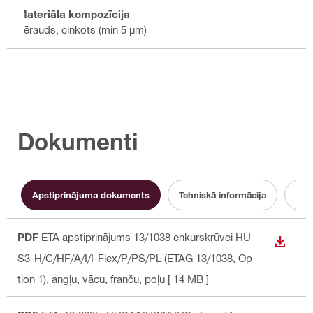
Materiāla kompozīcija
Tērauds, cinkots (min 5 µm)
Dokumenti
Apstiprinājuma dokuments
Tehniskā informācija
PDF
ETA apstiprinājums 13/1038 enkurskrūvei HU
LEJUP
S3-H/C/HF/A/I/I-Flex/P/PS/PL (ETAG 13/1038, Op
tion 1)
, angļu, vācu, franču, poļu
[ 14 MB ]