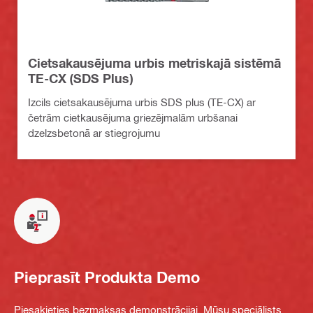
Cietsakausējuma urbis metriskajā sistēmā
TE-CX (SDS Plus)
Izcils cietsakausējuma urbis SDS plus (TE-CX) ar
četrām cietkausējuma griezējmalām urbšanai
dzelzsbetonā ar stiegrojumu
Pieprasīt Produkta Demo
Piesakieties bezmaksas demonstrācijai. Mūsu speciālists