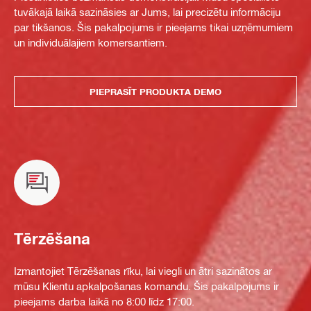
tuvākajā laikā sazināsies ar Jums, lai precizētu informāciju
par tikšanos. Šis pakalpojums ir pieejams tikai uzņēmumiem
un individuālajiem komersantiem.
PIEPRASĪT PRODUKTA DEMO
Tērzēšana
Izmantojiet Tērzēšanas rīku, lai viegli un ātri sazinātos ar
mūsu Klientu apkalpošanas komandu. Šis pakalpojums ir
pieejams darba laikā no 8:00 līdz 17:00.