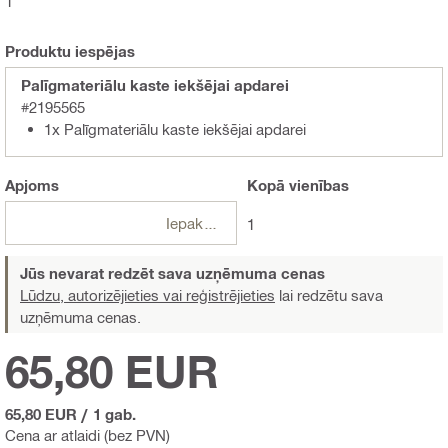
1
Produktu iespējas
Palīgmateriālu kaste iekšējai apdarei
#2195565
1x Palīgmateriālu kaste iekšējai apdarei
Apjoms
Kopā
vienības
Iepakojumi
1
Jūs nevarat redzēt sava uzņēmuma cenas
Lūdzu, autorizējieties vai reģistrējieties
lai redzētu sava
uzņēmuma cenas.
65,80 EUR
65,80 EUR
/
1 gab.
Cena ar atlaidi (bez PVN)