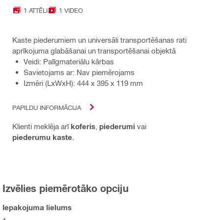
1 ATTĒLI
1 VIDEO
Kaste piederumiem un universāli transportēšanas rati
aprīkojuma glabāšanai un transportēšanai objektā
Veidi: Palīgmateriālu kārbas
Savietojams ar: Nav piemērojams
Izmēri (LxWxH): 444 x 395 x 119 mm
PAPILDU INFORMĀCIJA
Klienti meklēja arī
koferis
,
piederumi
vai
piederumu kaste
.
Izvēlies piemērotāko opciju
Iepakojuma lielums