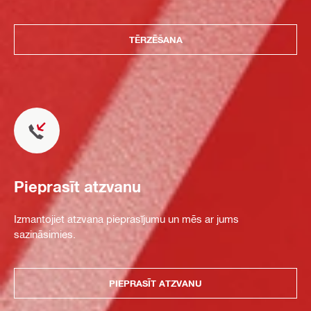
TĒRZĒŠANA
Pieprasīt atzvanu
Izmantojiet atzvana pieprasījumu un mēs ar jums
sazināsimies.
PIEPRASĪT ATZVANU