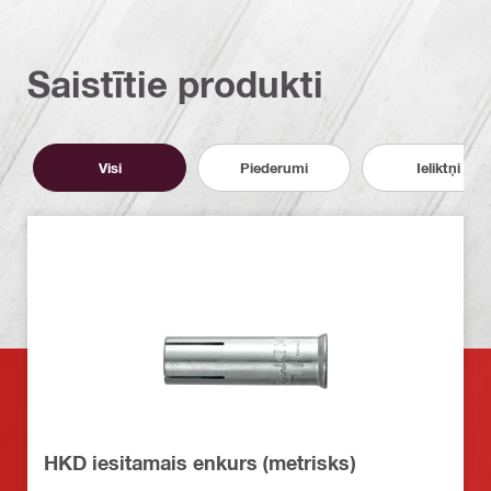
Saistītie produkti
Visi
Piederumi
Ieliktņi
HKD iesitamais enkurs (metrisks)