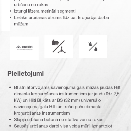
urbšanu no rokas
Izturīgi lāzera metināti segmenti
Lielāks urbšanas ātrums līdz pat kroņurbja darba
mūžam
Darba režīms
Darbs mitros vai s
Equidist_Icon_PDP (2940829)
Pielietojumi
BI ātri atbrīvojams savienojuma gals mazas jaudas Hilti
dimanta kroņurbšanas instrumentiem (ar jaudu līdz 2,5
kW) un Hilti BI kāts ar BS (32 mm) universālo
savienojuma galu Hilti un trešo pušu dimanta
kroņurbšanas instrumentiem
Slapjā urbšana betonā no statīva vai no rokas
Sausās urbšanas darbi visa veida mūrī, izmantojot