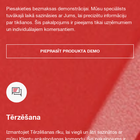
Piesakieties bezmaksas demonstrācijai. Mūsu speciālists
tuvākajā laikā sazināsies ar Jums, lai precizētu informāciju
par tikšanos. Šis pakalpojums ir pieejams tikai uzņēmumiem
un individuālajiem komersantiem.
PIEPRASĪT PRODUKTA DEMO
Tērzēšana
Izmantojiet Tērzēšanas rīku, lai viegli un ātri sazinātos ar
mūsu Klientu apkalpošanas komandu. Šis pakalpojums ir