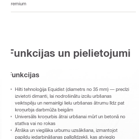
Premium
Funkcijas un pielietojumi
Funkcijas
Hilti tehnoloģija Equidist (diametrs no 35 mm) — precīzi
izvietoti dimanti, lai nodrošinātu izcilu urbšanas
veiktspēju un nemainīgi lielu urbšanas ātrumu līdz pat
kroņurbja darbmūža beigām
Universāls kroņurbis ātrai urbšanai mūrī un betonā no
statīva vai no rokas
Ātrāka un vieglāka urbumu uzsākšana, izmantojot
papildu iedarbināšanas palīglīdzekli, kas atvieglo