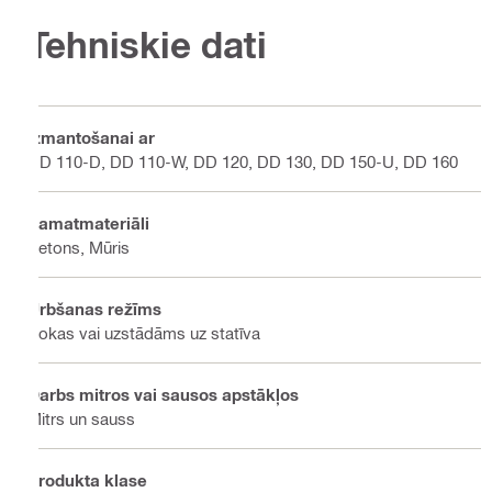
Tehniskie dati
Izmantošanai ar
DD 110-D, DD 110-W, DD 120, DD 130, DD 150-U, DD 160
Pamatmateriāli
Betons, Mūris
Urbšanas režīms
Rokas vai uzstādāms uz statīva
Darbs mitros vai sausos apstākļos
Mitrs un sauss
Produkta klase