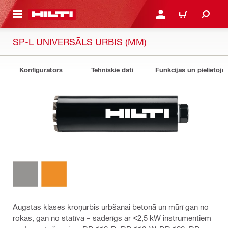
 GALVENO SATURU
PIESLĒGTIES VAI REĢIST
IEPIRKŠANĀS GR
SP-L UNIVERSĀLS URBIS (MM)
Konfigurators
Tehniskie dati
Funkcijas un pielietoju
Augstas klases kroņurbis urbšanai betonā un mūrī gan no
rokas, gan no statīva – saderīgs ar <2,5 kW instrumentiem