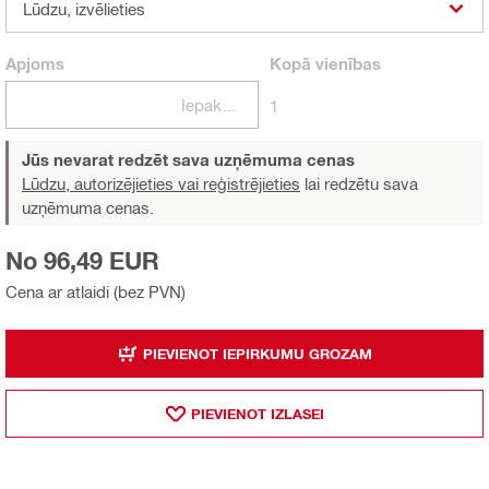
Lūdzu, izvēlieties
Apjoms
Kopā
vienības
Iepakojumi
1
Jūs nevarat redzēt sava uzņēmuma cenas
Lūdzu, autorizējieties vai reģistrējieties
lai redzētu sava
uzņēmuma cenas.
No 96,49 EUR
Cena ar atlaidi (bez PVN)
PIEVIENOT IEPIRKUMU GROZAM
PIEVIENOT IZLASEI