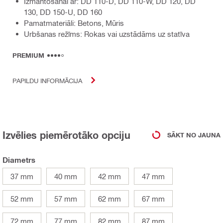
Izmantošanai ar: DD 110-D, DD 110-W, DD 120, DD
130, DD 150-U, DD 160
Pamatmateriāli: Betons, Mūris
Urbšanas režīms: Rokas vai uzstādāms uz statīva
PREMIUM
PAPILDU INFORMĀCIJA
Izvēlies piemērotāko opciju
SĀKT NO JAUNA
Diametrs
37 mm
40 mm
42 mm
47 mm
52 mm
57 mm
62 mm
67 mm
72 mm
77 mm
82 mm
87 mm