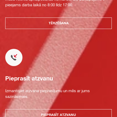
pieejams darba laikā no 8:00 līdz 17:00.
TĒRZĒŠANA
Pieprasīt atzvanu
Izmantojiet atzvana pieprasījumu un mēs ar jums
sazināsimies.
PIEPRASĪT ATZVANU