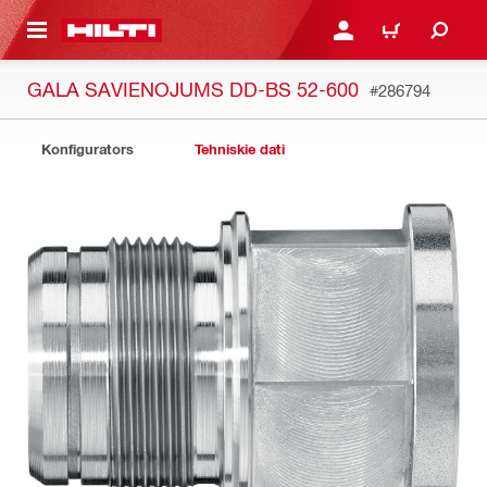
 GALVENO SATURU
PIESLĒGTIES VAI REĢIST
IEPIRKŠANĀS GR
GALA SAVIENOJUMS DD-BS 52-600
#286794
Konfigurators
Tehniskie dati