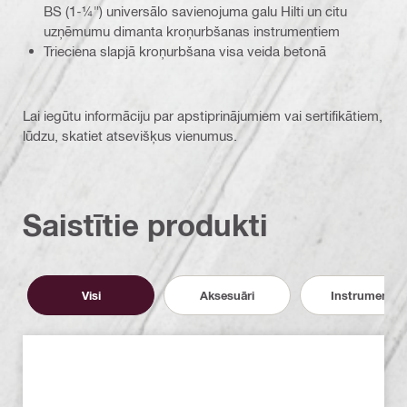
BS (1-¼") universālo savienojuma galu Hilti un citu
uzņēmumu dimanta kroņurbšanas instrumentiem
Trieciena slapjā kroņurbšana visa veida betonā
Lai iegūtu informāciju par apstiprinājumiem vai sertifikātiem,
lūdzu, skatiet atsevišķus vienumus.
Saistītie produkti
Visi
Aksesuāri
Instrumenti