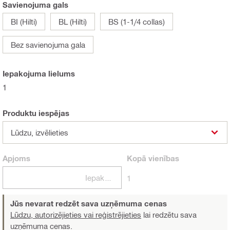
Savienojuma gals
BI (Hilti)
BL (Hilti)
BS (1-1/4 collas)
Bez savienojuma gala
Iepakojuma lielums
1
Produktu iespējas
Lūdzu, izvēlieties
Apjoms
Kopā
vienības
Iepakojumi
1
Jūs nevarat redzēt sava uzņēmuma cenas
Lūdzu, autorizējieties vai reģistrējieties
lai redzētu sava
uzņēmuma cenas.