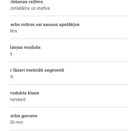
Urbšanas režīms
Uzstādāms uz statīva
Darbs mitros vai sausos apstākļos
Mitrs
Maiņas modulis
Jā
Ar lāzeri metināti segmenti
Nē
Produkta klase
Standard
Darba garums
430 mm