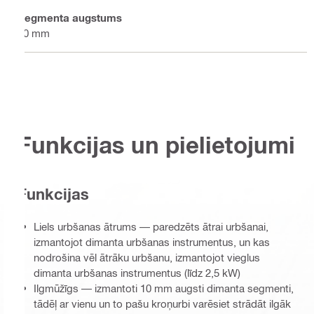
Segmenta augstums
10 mm
Funkcijas un pielietojumi
Funkcijas
Liels urbšanas ātrums — paredzēts ātrai urbšanai,
izmantojot dimanta urbšanas instrumentus, un kas
nodrošina vēl ātrāku urbšanu, izmantojot vieglus
dimanta urbšanas instrumentus (līdz 2,5 kW)
Ilgmūžīgs — izmantoti 10 mm augsti dimanta segmenti,
tādēļ ar vienu un to pašu kroņurbi varēsiet strādāt ilgāk