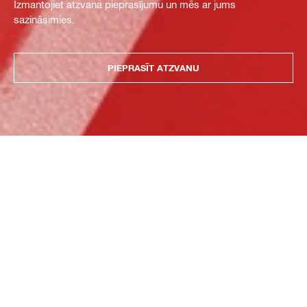
Izmantojiet atzvana pieprasījumu un mēs ar jums
sazināsimies.
PIEPRASĪT ATZVANU