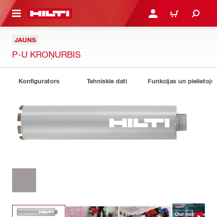
 GALVENO SATURU
PIESLĒGTIES VAI REĢIST
IEPIRKŠANĀS GR
JAUNS
P-U KROŅURBIS
Konfigurators
Tehniskie dati
Funkcijas un pielietoju