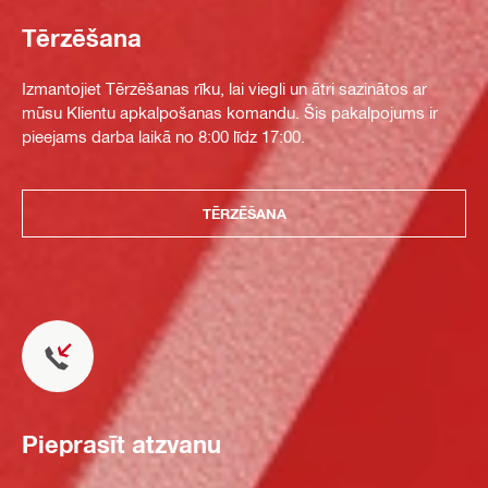
Tērzēšana
Izmantojiet Tērzēšanas rīku, lai viegli un ātri sazinātos ar
mūsu Klientu apkalpošanas komandu. Šis pakalpojums ir
pieejams darba laikā no 8:00 līdz 17:00.
TĒRZĒŠANA
Pieprasīt atzvanu