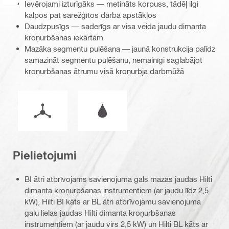
Ievērojami izturīgāks — metināts korpuss, tādēļ ilgi
kalpos pat sarežģītos darba apstākļos
Daudzpusīgs — saderīgs ar visa veida jaudu dimanta
kroņurbšanas iekārtām
Mazāka segmentu pulēšana — jaunā konstrukcija palīdz
samazināt segmentu pulēšanu, nemainīgi saglabājot
kroņurbšanas ātrumu visā kroņurbja darbmūžā
Darba režīms
Darbs mitros vai sausos apstākļos
Pielietojumi
BI ātri atbrīvojams savienojuma gals mazas jaudas Hilti
dimanta kroņurbšanas instrumentiem (ar jaudu līdz 2,5
kW), Hilti BI kāts ar BL ātri atbrīvojamu savienojuma
galu lielas jaudas Hilti dimanta kroņurbšanas
instrumentiem (ar jaudu virs 2,5 kW) un Hilti BL kāts ar