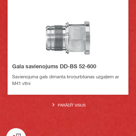
Gala savienojums DD-BS 52-600
Savienojuma gals dimanta kroņurbšanas uzgaļiem ar
M41 vītni
PARĀDĪT VISUS