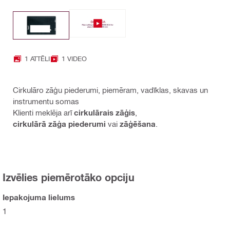
1 ATTĒLI
1 VIDEO
Cirkulāro zāģu piederumi, piemēram, vadīklas, skavas un
instrumentu somas
Klienti meklēja arī
cirkulārais zāģis
,
cirkulārā zāģa piederumi
vai
zāģēšana
.
Izvēlies piemērotāko opciju
Iepakojuma lielums
1