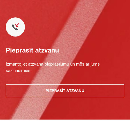
Pieprasīt atzvanu
Izmantojiet atzvana pieprasījumu un mēs ar jums
sazināsimies.
PIEPRASĪT ATZVANU