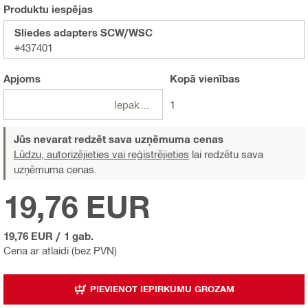
Produktu iespējas
Sliedes adapters SCW/WSC
#437401
Apjoms
Kopā
vienības
Iepakojumi
1
Jūs nevarat redzēt sava uzņēmuma cenas
Lūdzu, autorizējieties vai reģistrējieties
lai redzētu sava
uzņēmuma cenas.
19,76 EUR
19,76 EUR
/
1 gab.
Cena ar atlaidi (bez PVN)
PIEVIENOT IEPIRKUMU GROZAM