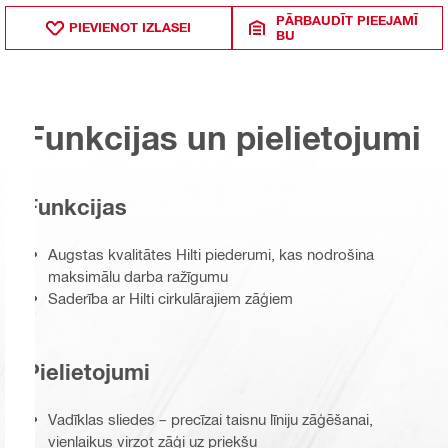
PĀRBAUDĪT PIEEJAMĪ
PIEVIENOT IZLASEI
BU
Funkcijas un pielietojumi
Funkcijas
Augstas kvalitātes Hilti piederumi, kas nodrošina
maksimālu darba ražīgumu
Saderība ar Hilti cirkulārajiem zāģiem
Pielietojumi
Vadīklas sliedes – precīzai taisnu līniju zāģēšanai,
vienlaikus virzot zāģi uz priekšu