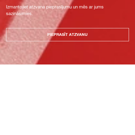
Izmantojiet atzvana pieprasījumu un mēs ar jums
sazināsimies.
PIEPRASĪT ATZVANU