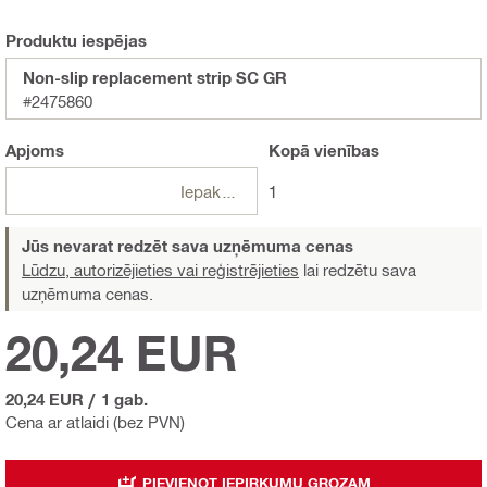
Produktu iespējas
Non-slip replacement strip SC GR
#2475860
Apjoms
Kopā
vienības
Iepakojumi
1
Jūs nevarat redzēt sava uzņēmuma cenas
Lūdzu, autorizējieties vai reģistrējieties
lai redzētu sava
uzņēmuma cenas.
20,24 EUR
20,24 EUR
/
1 gab.
Cena ar atlaidi (bez PVN)
PIEVIENOT IEPIRKUMU GROZAM