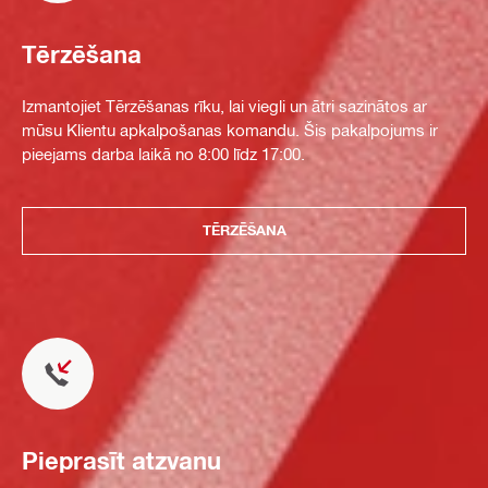
Tērzēšana
Izmantojiet Tērzēšanas rīku, lai viegli un ātri sazinātos ar
mūsu Klientu apkalpošanas komandu. Šis pakalpojums ir
pieejams darba laikā no 8:00 līdz 17:00.
TĒRZĒŠANA
Pieprasīt atzvanu