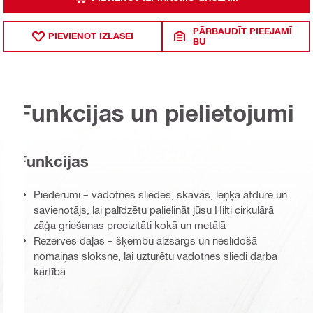
PĀRBAUDĪT PIEEJAMĪ
PIEVIENOT IZLASEI
BU
Funkcijas un pielietojumi
Funkcijas
Piederumi – vadotnes sliedes, skavas, leņķa atdure un
savienotājs, lai palīdzētu palielināt jūsu Hilti cirkulārā
zāģa griešanas precizitāti kokā un metālā
Rezerves daļas – šķembu aizsargs un neslīdošā
nomaiņas sloksne, lai uzturētu vadotnes sliedi darba
kārtībā