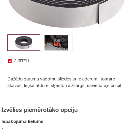
2 ATTĒLI
Dažādu garumu vadotņu sliedes un piederumi, tostarp
skavas, leņķa atdure, šķembu aizsargs, savienotājs un citi
Izvēlies piemērotāko opciju
Iepakojuma lielums
1