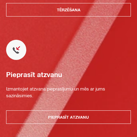
TĒRZĒŠANA
Pieprasīt atzvanu
Izmantojiet atzvana pieprasījumu un mēs ar jums
sazināsimies.
PIEPRASĪT ATZVANU