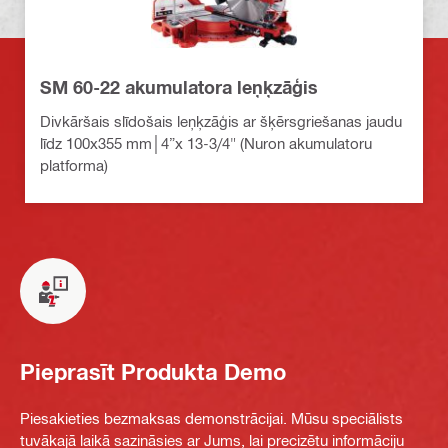
SM 60-22 akumulatora leņķzāģis
Divkāršais slīdošais leņķzāģis ar šķērsgriešanas jaudu
līdz 100x355 mm│4”x 13-3/4" (Nuron akumulatoru
platforma)
Pieprasīt Produkta Demo
Piesakieties bezmaksas demonstrācijai. Mūsu speciālists
tuvākajā laikā sazināsies ar Jums, lai precizētu informāciju