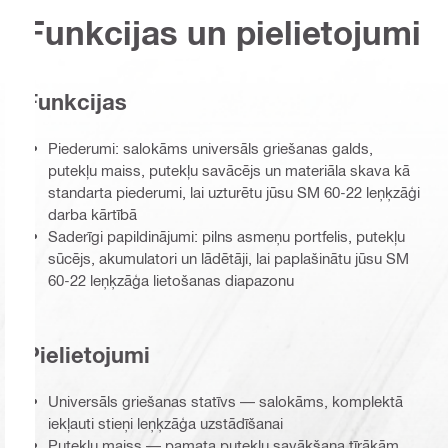
Funkcijas un pielietojumi
Funkcijas
Piederumi: salokāms universāls griešanas galds,
putekļu maiss, putekļu savācējs un materiāla skava kā
standarta piederumi, lai uzturētu jūsu SM 60-22 leņķzāģi
darba kārtībā
Saderīgi papildinājumi: pilns asmeņu portfelis, putekļu
sūcējs, akumulatori un lādētāji, lai paplašinātu jūsu SM
60-22 leņķzāģa lietošanas diapazonu
Pielietojumi
Universāls griešanas statīvs — salokāms, komplektā
iekļauti stieņi leņķzāģa uzstādīšanai
Putekļu maiss — pamata putekļu savākšana tīrākām