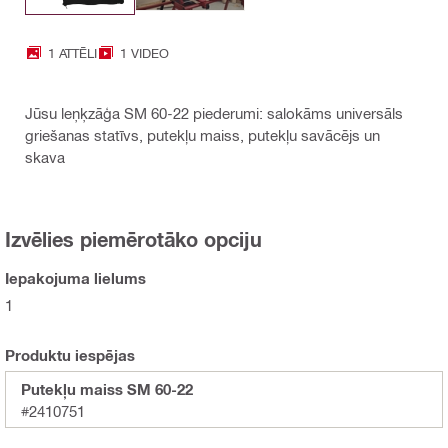
1 ATTĒLI
1 VIDEO
Jūsu leņķzāģa SM 60-22 piederumi: salokāms universāls
griešanas statīvs, putekļu maiss, putekļu savācējs un
skava
Izvēlies piemērotāko opciju
Iepakojuma lielums
1
Produktu iespējas
Putekļu maiss SM 60-22
#2410751