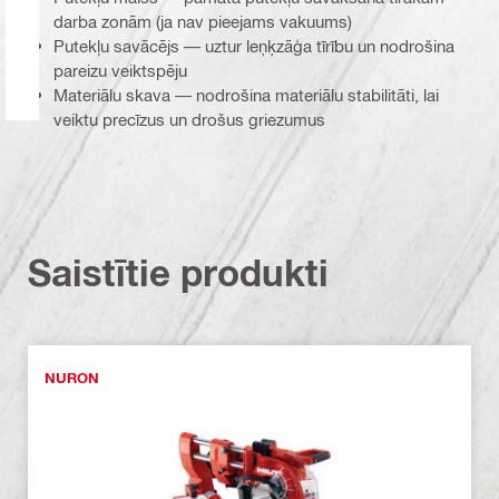
darba zonām (ja nav pieejams vakuums)
Putekļu savācējs — uztur leņķzāģa tīrību un nodrošina
pareizu veiktspēju
Materiālu skava — nodrošina materiālu stabilitāti, lai
veiktu precīzus un drošus griezumus
Saistītie produkti
NURON