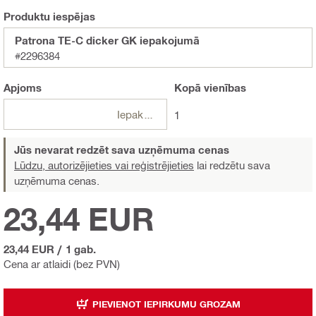
Produktu iespējas
Patrona TE-C dicker GK iepakojumā
#2296384
Apjoms
Kopā
vienības
Iepakojumi
1
Jūs nevarat redzēt sava uzņēmuma cenas
Lūdzu, autorizējieties vai reģistrējieties
lai redzētu sava
uzņēmuma cenas.
23,44 EUR
23,44 EUR
/
1 gab.
Cena ar atlaidi (bez PVN)
PIEVIENOT IEPIRKUMU GROZAM