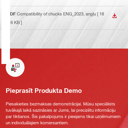
PDF
Compatibility of chucks ENG_2023
, angļu
[ 18
LEJUP
2.6 KB ]
Pieprasīt Produkta Demo
Piesakieties bezmaksas demonstrācijai. Mūsu speciālists
tuvākajā laikā sazināsies ar Jums, lai precizētu informāciju
par tikšanos. Šis pakalpojums ir pieejams tikai uzņēmumiem
un individuālajiem komersantiem.