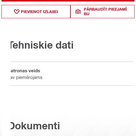
PĀRBAUDĪT PIEEJAMĪ
PIEVIENOT IZLASEI
BU
Tehniskie dati
Patronas veids
nav piemērojams
Dokumenti