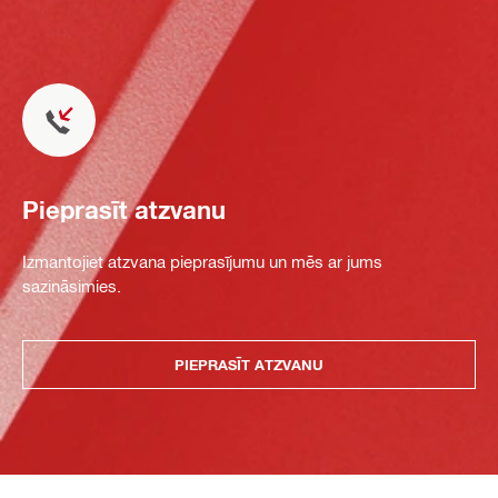
Pieprasīt atzvanu
Izmantojiet atzvana pieprasījumu un mēs ar jums
sazināsimies.
PIEPRASĪT ATZVANU