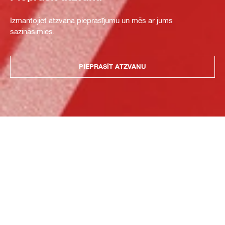
Izmantojiet atzvana pieprasījumu un mēs ar jums
sazināsimies.
PIEPRASĪT ATZVANU