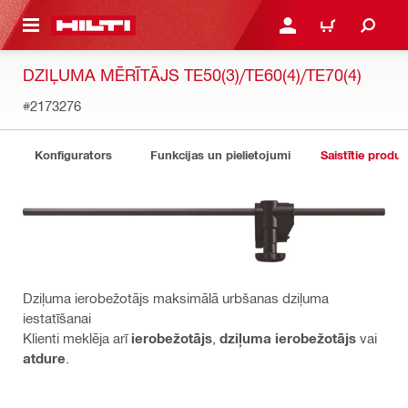
 GALVENO SATURU
PIESLĒGTIES VAI REĢIST
IEPIRKŠANĀS GR
DZIĻUMA MĒRĪTĀJS TE50(3)/TE60(4)/TE70(4)
#2173276
Konfigurators
Funkcijas un pielietojumi
Saistītie produk
Dziļuma ierobežotājs maksimālā urbšanas dziļuma
iestatīšanai
Klienti meklēja arī
ierobežotājs
,
dziļuma ierobežotājs
vai
atdure
.