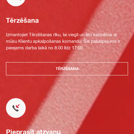
Tērzēšana
Izmantojiet Tērzēšanas rīku, lai viegli un ātri sazinātos ar
mūsu Klientu apkalpošanas komandu. Šis pakalpojums ir
pieejams darba laikā no 8:00 līdz 17:00.
TĒRZĒŠANA
Pieprasīt atzvanu