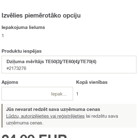
Izvēlies piemērotāko opciju
Iepakojuma lielums
1
Produktu iespējas
Dziļuma mērītājs TE50(3)/TE60(4)/TE70(4)
#2173276
Apjoms
Kopā
vienības
Iepakojumi
1
Jūs nevarat redzēt sava uzņēmuma cenas
Lūdzu, autorizējieties vai reģistrējieties
lai redzētu sava
uzņēmuma cenas.