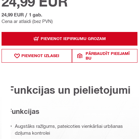
24,99 EUR
24,99 EUR
/
1 gab.
Cena ar atlaidi (bez PVN)
PIEVIENOT IEPIRKUMU GROZAM
PĀRBAUDĪT PIEEJAMĪ
PIEVIENOT IZLASEI
BU
Funkcijas un pielietojumi
Funkcijas
Augstāks ražīgums, pateicoties vienkāršai urbšanas
dziļuma kontrolei