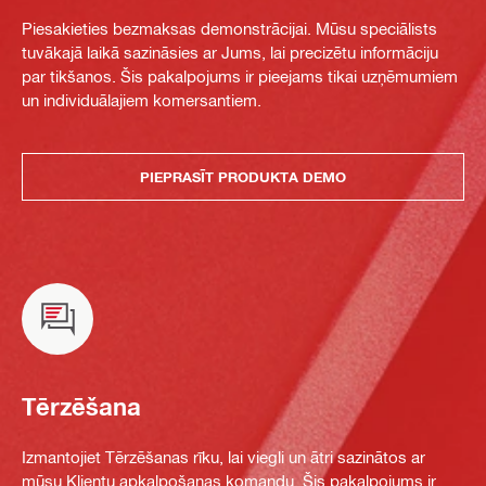
Piesakieties bezmaksas demonstrācijai. Mūsu speciālists
tuvākajā laikā sazināsies ar Jums, lai precizētu informāciju
par tikšanos. Šis pakalpojums ir pieejams tikai uzņēmumiem
un individuālajiem komersantiem.
PIEPRASĪT PRODUKTA DEMO
Tērzēšana
Izmantojiet Tērzēšanas rīku, lai viegli un ātri sazinātos ar
mūsu Klientu apkalpošanas komandu. Šis pakalpojums ir