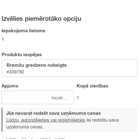
Izvēlies piemērotāko opciju
Iepakojuma lielums
1
Produktu iespējas
Bremžu gredzens nobeigts
#339790
Apjoms
Kopā
vienības
Iepakojumi
1
Jūs nevarat redzēt sava uzņēmuma cenas
Lūdzu, autorizējieties vai reģistrējieties
lai redzētu sava
uzņēmuma cenas.