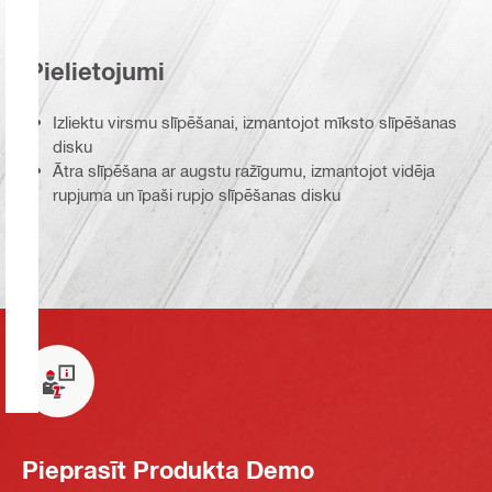
Pielietojumi
Izliektu virsmu slīpēšanai, izmantojot mīksto slīpēšanas
disku
Ātra slīpēšana ar augstu ražīgumu, izmantojot vidēja
rupjuma un īpaši rupjo slīpēšanas disku
Pieprasīt Produkta Demo