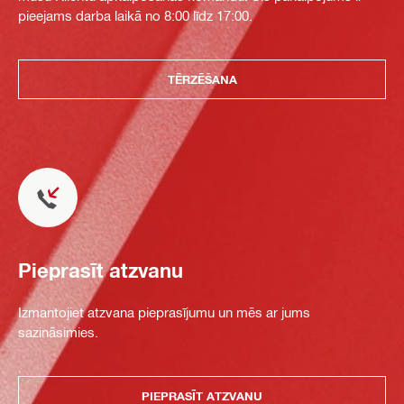
pieejams darba laikā no 8:00 līdz 17:00.
TĒRZĒŠANA
Pieprasīt atzvanu
Izmantojiet atzvana pieprasījumu un mēs ar jums
sazināsimies.
PIEPRASĪT ATZVANU