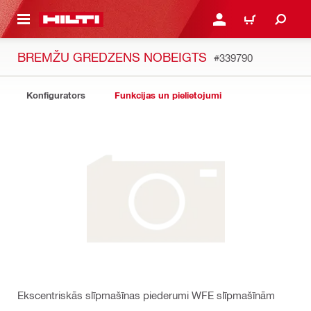
 GALVENO SATURU
PIESLĒGTIES VAI REĢIST
IEPIRKŠANĀS GR
BREMŽU GREDZENS NOBEIGTS
#339790
Konfigurators
Funkcijas un pielietojumi
Ekscentriskās slīpmašīnas piederumi WFE slīpmašīnām