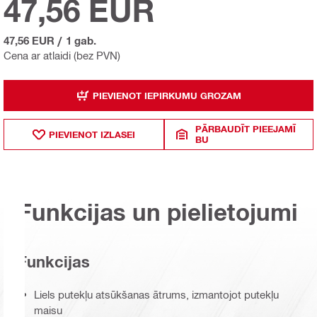
47,56 EUR
47,56 EUR
/
1 gab.
Cena ar atlaidi (bez PVN)
PIEVIENOT IEPIRKUMU GROZAM
PĀRBAUDĪT PIEEJAMĪ
PIEVIENOT IZLASEI
BU
Funkcijas un pielietojumi
Funkcijas
Liels putekļu atsūkšanas ātrums, izmantojot putekļu
maisu