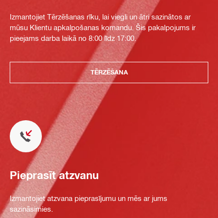
Izmantojiet Tērzēšanas rīku, lai viegli un ātri sazinātos ar
mūsu Klientu apkalpošanas komandu. Šis pakalpojums ir
pieejams darba laikā no 8:00 līdz 17:00.
TĒRZĒŠANA
Pieprasīt atzvanu
Izmantojiet atzvana pieprasījumu un mēs ar jums
sazināsimies.