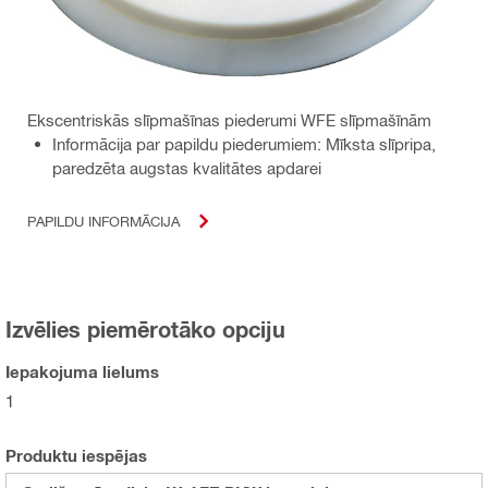
Ekscentriskās slīpmašīnas piederumi WFE slīpmašīnām
Informācija par papildu piederumiem: Mīksta slīpripa,
paredzēta augstas kvalitātes apdarei
PAPILDU INFORMĀCIJA
Izvēlies piemērotāko opciju
Iepakojuma lielums
1
Produktu iespējas