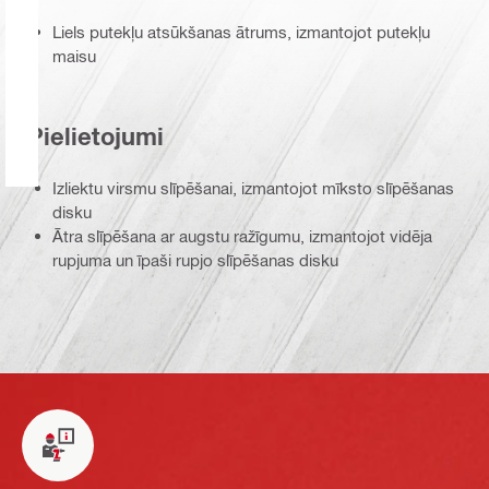
Liels putekļu atsūkšanas ātrums, izmantojot putekļu
maisu
Pielietojumi
Izliektu virsmu slīpēšanai, izmantojot mīksto slīpēšanas
disku
Ātra slīpēšana ar augstu ražīgumu, izmantojot vidēja
rupjuma un īpaši rupjo slīpēšanas disku