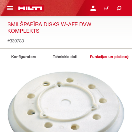
 GALVENO SATURU
PIESLĒGTIES VAI REĢIST
IEPIRKŠANĀS GR
SMILŠPAPĪRA DISKS W-AFE DVW
KOMPLEKTS
#339783
Konfigurators
Tehniskie dati
Funkcijas un pielietoju