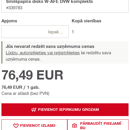
Smilšpapīra disks W-AFE DVW komplekts
#339783
Apjoms
Kopā
vienības
Iepakojumi
1
Jūs nevarat redzēt sava uzņēmuma cenas
Lūdzu, autorizējieties vai reģistrējieties
lai redzētu sava
uzņēmuma cenas.
76,49 EUR
76,49 EUR
/
1 gab.
Cena ar atlaidi (bez PVN)
PIEVIENOT IEPIRKUMU GROZAM
PĀRBAUDĪT PIEEJAMĪ
PIEVIENOT IZLASEI
BU