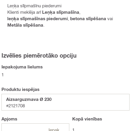
Leņķa slīpmašīnu piederumi
Klienti meklēja arī
Leņķa slīpmašīna
,
leņķa slīpmašīnas piederumi
,
betona slīpēšana
vai
Metāla slīpēšana
.
Izvēlies piemērotāko opciju
Iepakojuma lielums
1
Produktu iespējas
Aizsarguzmava Ø 230
#2121708
Apjoms
Kopā
vienības
Iepakojumi
1