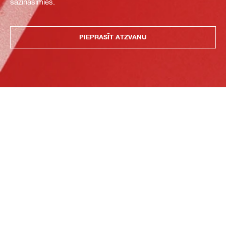
sazināsimies.
PIEPRASĪT ATZVANU