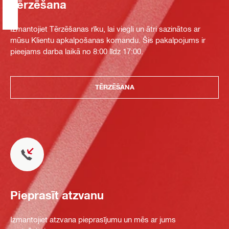
Tērzēšana
Izmantojiet Tērzēšanas rīku, lai viegli un ātri sazinātos ar
mūsu Klientu apkalpošanas komandu. Šis pakalpojums ir
pieejams darba laikā no 8:00 līdz 17:00.
TĒRZĒŠANA
Pieprasīt atzvanu
Izmantojiet atzvana pieprasījumu un mēs ar jums