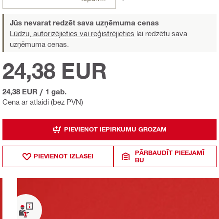
Jūs nevarat redzēt sava uzņēmuma cenas
Lūdzu, autorizējieties vai reģistrējieties
lai redzētu sava
uzņēmuma cenas.
24,38 EUR
24,38 EUR
/
1 gab.
Cena ar atlaidi (bez PVN)
PIEVIENOT IEPIRKUMU GROZAM
PĀRBAUDĪT PIEEJAMĪ
PIEVIENOT IZLASEI
BU