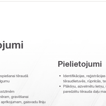
ojumi
Pielietojumi
iespiešanai tēraudā
Identifikācijas, reģistrāci
žīgumu
tēraudlietuvēs, rūpnīcās, te
m
Plākšņu, aizvelmētu lietņu, s
rakstzīmēm
paredzētu tērauda daļu ma
mēram, gravēšanai
aprīkojumam, gaisvadu līniju