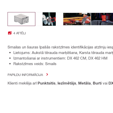
4 ATTĒLI
Smailas un šauras īpašās rakstzīmes identifikācijas atzīmju ie
Lietojums: Aukstā tērauda marķēšana, Karsta tērauda mar
Izmantošanai ar instrumentiem: DX 462 CM, DX 462 HM
Rakstzīmes veids: Smails
PAPILDU INFORMĀCIJA
Klienti meklēja arī
Punktsitis
,
Iezīmētājs
,
Metāla
,
Burti
vai
D