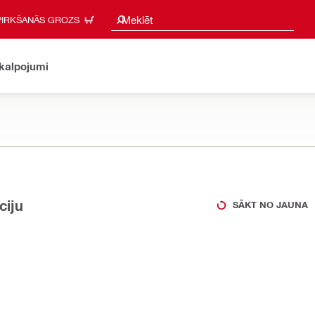
Meklēšanas ieteikumi
Meklēt
PIRKŠANĀS GROZS
akalpojumi
ciju
SĀKT NO JAUNA