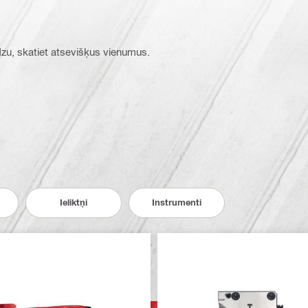
ūdzu, skatiet atsevišķus vienumus.
Ieliktņi
Instrumenti