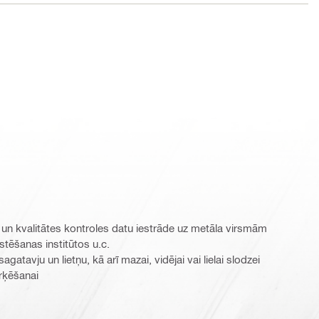
jas un kvalitātes kontroles datu iestrāde uz metāla virsmām
stēšanas institūtos u.c.
agatavju un lietņu, kā arī mazai, vidējai vai lielai slodzei
rķēšanai