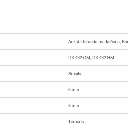
Aukstā tērauda marķēšana, Ka
DX 462 CM, DX 462 HM
Smails
6 mm
8 mm
Tērauds