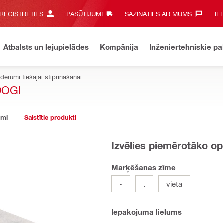
 REĢISTRĒTIES
PASŪTĪJUMI
SAZINĀTIES AR MUMS‎
IE
Atbalsts un lejupielādes
Kompānija
Inženiertehniskie p
derumi tiešajai stiprināšanai
DOGI
umi
Saistītie produkti
Izvēlies piemērotāko op
Marķēšanas zīme
-
.
vieta
Iepakojuma lielums