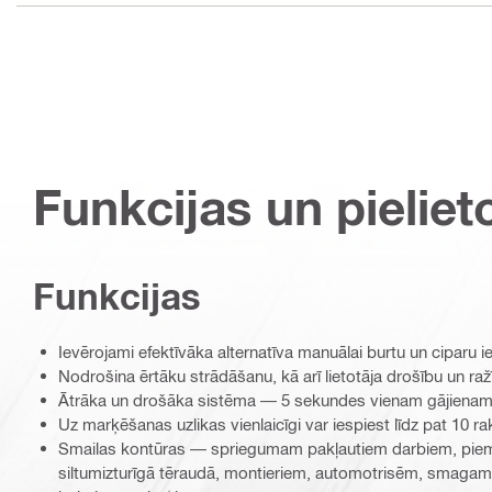
Funkcijas un pieliet
Funkcijas
Ievērojami efektīvāka alternatīva manuālai burtu un ciparu 
Nodrošina ērtāku strādāšanu, kā arī lietotāja drošību un ra
Ātrāka un drošāka sistēma — 5 sekundes vienam gājiena
Uz marķēšanas uzlikas vienlaicīgi var iespiest līdz pat 10 
Smailas kontūras — spriegumam pakļautiem darbiem, pie
siltumizturīgā tēraudā, montieriem, automotrisēm, smagam 