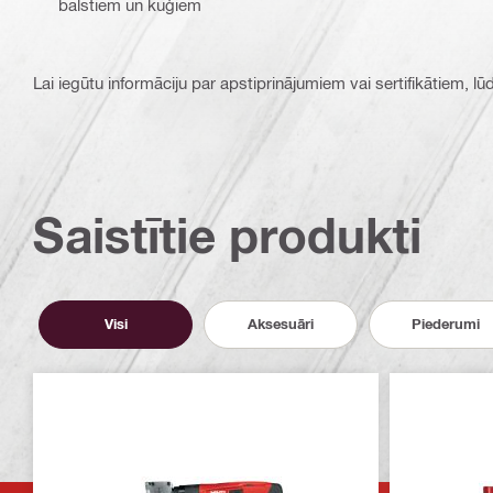
balstiem un kuģiem
Lai iegūtu informāciju par apstiprinājumiem vai sertifikātiem, l
Saistītie produkti
Visi
Aksesuāri
Piederumi