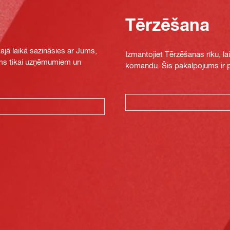
Tērzēšana
jā laikā sazināsies ar Jums,
Izmantojiet Tērzēšanas rīku, la
jams tikai uzņēmumiem un
komandu. Šis pakalpojums ir pi