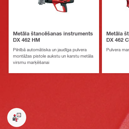
Metāla štancēšanas instruments
Metāla š
DX 462 HM
DX 462 
Pilnībā automātiska un jaudīga pulvera
Pulvera mar
montāžas pistole aukstu un karstu metāla
virsmu marķēšanai