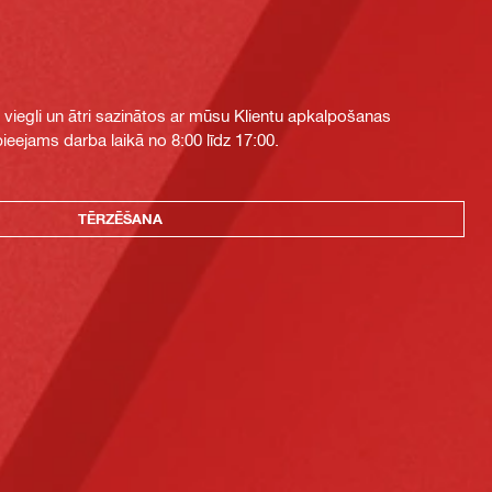
i viegli un ātri sazinātos ar mūsu Klientu apkalpošanas
eejams darba laikā no 8:00 līdz 17:00.
TĒRZĒŠANA