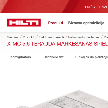
PIESLĒGTIES VAI
Produkti
Biznesa optimizācija
Sākums
Produkti
Elektroinstrumenti
Instrumentu piederumi
Pie
X-MC 5.6 TĒRAUDA MARĶĒŠANAS SPIE
Konfigurators
Tehniskie dati
Funkcijas un pielietoj