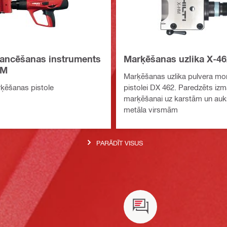
tancēšanas instruments
Marķēšanas uzlika X-46
CM
Marķēšanas uzlika pulvera mo
ķēšanas pistole
pistolei DX 462. Paredzēts izm
marķēšanai uz karstām un au
metāla virsmām
PARĀDĪT VISUS