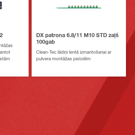
2
DX patrona 6.8/11 M10 STD zaļš
100gab
ntāžas
antot
Clean-Tec lādiņi lentā izmantošanai ar
kstām
pulvera montāžas pistolēm