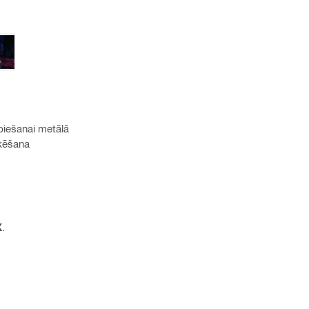
spiešanai metālā
ķēšana
X
.