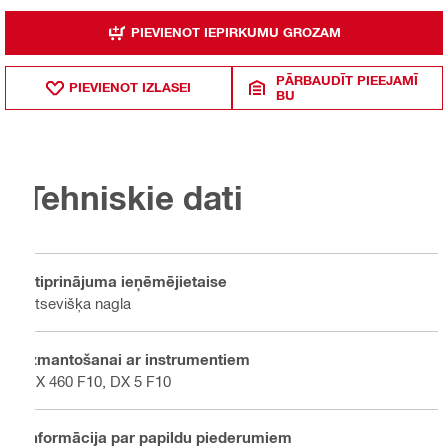
PIEVIENOT IEPIRKUMU GROZAM
PĀRBAUDĪT PIEEJAMĪ
PIEVIENOT IZLASEI
BU
Tehniskie dati
Stiprinājuma ieņēmējietaise
Atsevišķa nagla
Izmantošanai ar instrumentiem
DX 460 F10, DX 5 F10
Informācija par papildu piederumiem