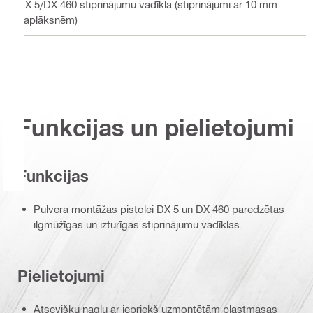
DX 5/DX 460 stiprinājumu vadīkla (stiprinājumi ar 10 mm
paplāksnēm)
Funkcijas un pielietojumi
Funkcijas
Pulvera montāžas pistolei DX 5 un DX 460 paredzētas
ilgmūžīgas un izturīgas stiprinājumu vadīklas.
Pielietojumi
Atsevišķu naglu ar iepriekš uzmontētām plastmasas