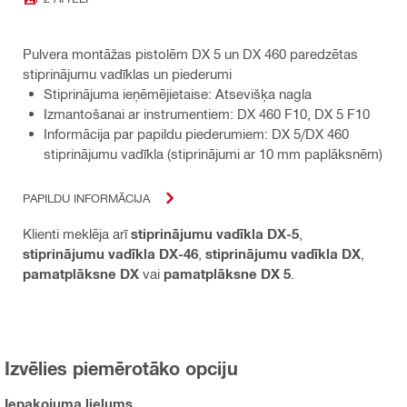
Pulvera montāžas pistolēm DX 5 un DX 460 paredzētas
stiprinājumu vadīklas un piederumi
Stiprinājuma ieņēmējietaise: Atsevišķa nagla
Izmantošanai ar instrumentiem: DX 460 F10, DX 5 F10
Informācija par papildu piederumiem: DX 5/DX 460
stiprinājumu vadīkla (stiprinājumi ar 10 mm paplāksnēm)
PAPILDU INFORMĀCIJA
Klienti meklēja arī
stiprinājumu vadīkla DX-5
,
stiprinājumu vadīkla DX-46
,
stiprinājumu vadīkla DX
,
pamatplāksne DX
vai
pamatplāksne DX 5
.
Izvēlies piemērotāko opciju
Iepakojuma lielums