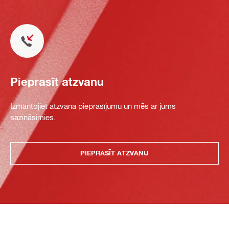
Pieprasīt atzvanu
Izmantojiet atzvana pieprasījumu un mēs ar jums
sazināsimies.
PIEPRASĪT ATZVANU