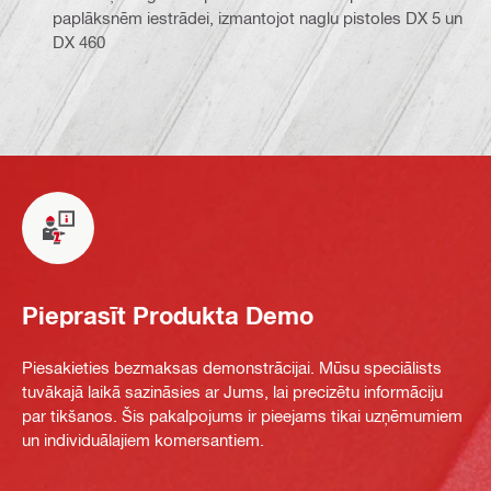
paplāksnēm iestrādei, izmantojot naglu pistoles DX 5 un
DX 460
Pieprasīt Produkta Demo
Piesakieties bezmaksas demonstrācijai. Mūsu speciālists
tuvākajā laikā sazināsies ar Jums, lai precizētu informāciju
par tikšanos. Šis pakalpojums ir pieejams tikai uzņēmumiem
un individuālajiem komersantiem.