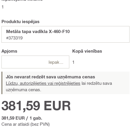
1
Produktu iespējas
Metāla tapa vadīkla X-460-F10
#373319
Apjoms
Kopā
vienības
Iepakojumi
1
Jūs nevarat redzēt sava uzņēmuma cenas
Lūdzu, autorizējieties vai reģistrējieties
lai redzētu sava
uzņēmuma cenas.
381,59 EUR
381,59 EUR
/
1 gab.
Cena ar atlaidi (bez PVN)