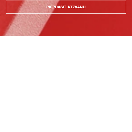
PIEPRASĪT ATZVANU