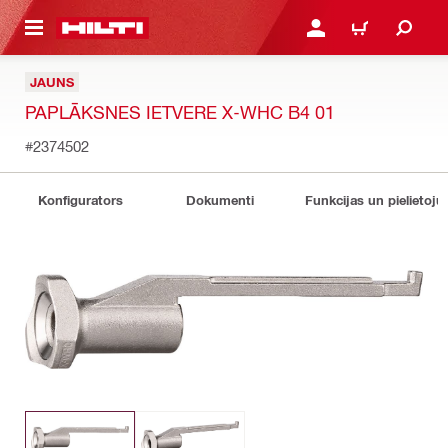
 GALVENO SATURU
PIESLĒGTIES VAI REĢIST
IEPIRKŠANĀS GR
JAUNS
PAPLĀKSNES IETVERE X-WHC B4 01
#2374502
Konfigurators
Dokumenti
Funkcijas un pielietoju