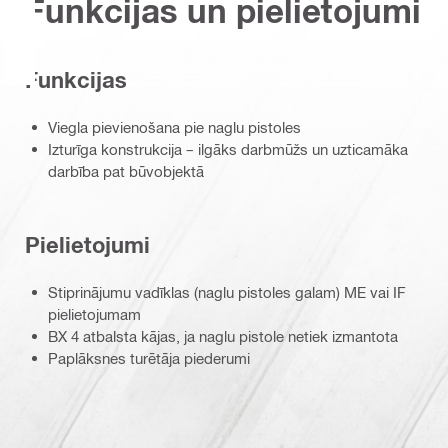
Funkcijas un pielietojumi
Funkcijas
Viegla pievienošana pie naglu pistoles
Izturīga konstrukcija – ilgāks darbmūžs un uzticamāka
darbība pat būvobjektā
Pielietojumi
Stiprinājumu vadīklas (naglu pistoles galam) ME vai IF
pielietojumam
BX 4 atbalsta kājas, ja naglu pistole netiek izmantota
Paplāksnes turētāja piederumi