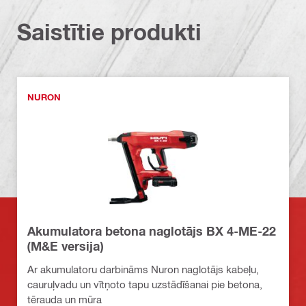
Saistītie produkti
NURON
Akumulatora betona naglotājs BX 4-ME-22
(M&E versija)
Ar akumulatoru darbināms Nuron naglotājs kabeļu,
cauruļvadu un vītņoto tapu uzstādīšanai pie betona,
tērauda un mūra