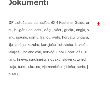
Dokumenti
PDF
Lietošanas pamācība BX 4 Fastener Guide
, ar
LEJUP
ābu, bulgāru, cn, čehu, dāņu, vācu, grieķu, angļu, s
pāņu, igauņu, somu, franču, ivrits, horvātu, ungāru,
itāļu, japāņu, kazahu, korejiešu, lietuviešu, latviešu,
malajiešu, holandiešu, norvēģu, poļu, portugāļu, ru
māņu, krievu, sardīniešu, slovāku, slovēņu, zviedr
u, taju, turku, ukraiņu, vjetnamiešu, ķīniešu, serbu
[
1.5 MB ]