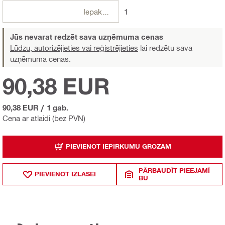
Iepakojumi
1
Jūs nevarat redzēt sava uzņēmuma cenas
Lūdzu, autorizējieties vai reģistrējieties
lai redzētu sava
uzņēmuma cenas.
90,38 EUR
90,38 EUR
/
1 gab.
Cena ar atlaidi (bez PVN)
PIEVIENOT IEPIRKUMU GROZAM
PĀRBAUDĪT PIEEJAMĪ
PIEVIENOT IZLASEI
BU