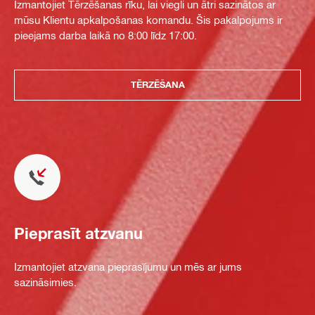
Izmantojiet Tērzēšanas rīku, lai viegli un ātri sazinātos ar
mūsu Klientu apkalpošanas komandu. Šis pakalpojums ir
pieejams darba laikā no 8:00 līdz 17:00.
TĒRZĒŠANA
Pieprasīt atzvanu
Izmantojiet atzvana pieprasījumu un mēs ar jums
sazināsimies.