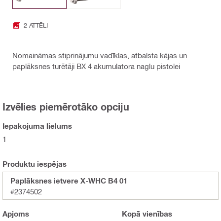
2 ATTĒLI
Nomaināmas stiprinājumu vadīklas, atbalsta kājas un
paplāksnes turētāji BX 4 akumulatora naglu pistolei
Izvēlies piemērotāko opciju
Iepakojuma lielums
1
Produktu iespējas
Paplāksnes ietvere X-WHC B4 01
#2374502
Apjoms
Kopā
vienības