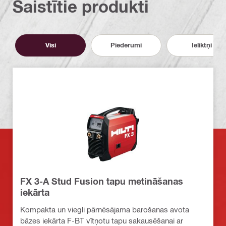
Saistītie produkti
Visi
Piederumi
Ieliktņi
FX 3-A Stud Fusion tapu metināšanas
iekārta
Kompakta un viegli pārnēsājama barošanas avota
bāzes iekārta F-BT vītņotu tapu sakausēšanai ar