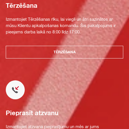
Tērzēšana
Izmantojiet Tērzēšanas rīku, lai viegli un ātri sazinātos ar
mūsu Klientu apkalpošanas komandu. Šis pakalpojums ir
pieejams darba laikā no 8:00 līdz 17:00.
TĒRZĒŠANA
Pieprasīt atzvanu
Izmantojiet atzvana pieprasījumu un mēs ar jums