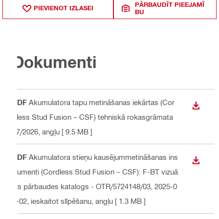
PĀRBAUDĪT PIEEJAMĪ
PIEVIENOT IZLASEI
BU
Dokumenti
PDF
Akumulatora tapu metināšanas iekārtas (Cor
LEJUP
dless Stud Fusion – CSF) tehniskā rokasgrāmata
07/2026
, angļu
[ 9.5 MB ]
PDF
Akumulatora stieņu kausējummetināšanas ins
LEJUP
trumenti (Cordless Stud Fusion – CSF): F-BT vizuā
las pārbaudes katalogs - OTR/5724148/03, 2025-0
5-02, ieskaitot slīpēšanu
, angļu
[ 1.3 MB ]