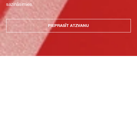
sazināsimies.
PIEPRASĪT ATZVANU