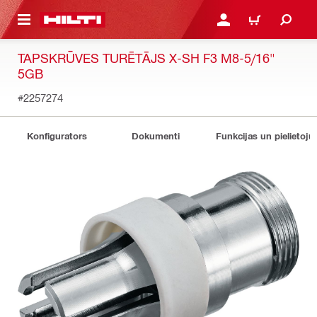
 GALVENO SATURU
PIESLĒGTIES VAI REĢIST
IEPIRKŠANĀS GR
TAPSKRŪVES TURĒTĀJS X-SH F3 M8-5/16"
5GB
#2257274
Konfigurators
Dokumenti
Funkcijas un pielietoju