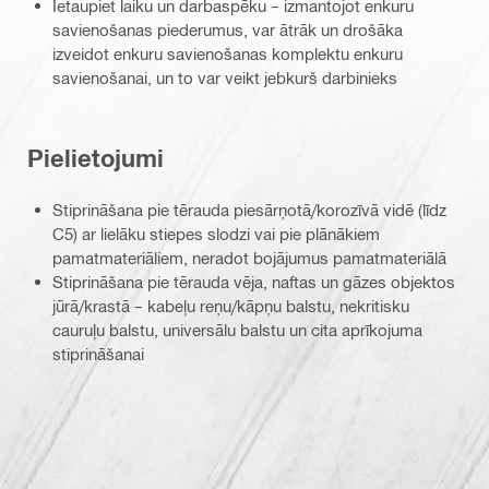
Ietaupiet laiku un darbaspēku – izmantojot enkuru
savienošanas piederumus, var ātrāk un drošāka
izveidot enkuru savienošanas komplektu enkuru
savienošanai, un to var veikt jebkurš darbinieks
Pielietojumi
Stiprināšana pie tērauda piesārņotā/korozīvā vidē (līdz
C5) ar lielāku stiepes slodzi vai pie plānākiem
pamatmateriāliem, neradot bojājumus pamatmateriālā
Stiprināšana pie tērauda vēja, naftas un gāzes objektos
jūrā/krastā – kabeļu reņu/kāpņu balstu, nekritisku
cauruļu balstu, universālu balstu un cita aprīkojuma
stiprināšanai