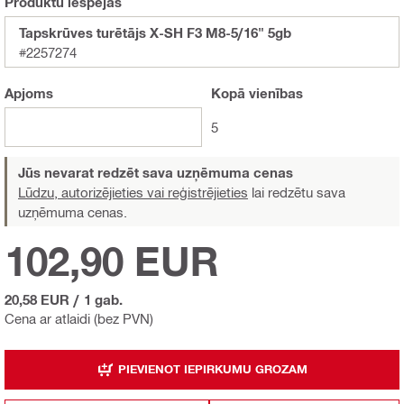
Produktu iespējas
Tapskrūves turētājs X-SH F3 M8-5/16" 5gb
#2257274
Apjoms
Kopā
vienības
5
Jūs nevarat redzēt sava uzņēmuma cenas
Lūdzu, autorizējieties vai reģistrējieties
lai redzētu sava
uzņēmuma cenas.
102,90 EUR
20,58 EUR
/
1 gab.
Cena ar atlaidi (bez PVN)
PIEVIENOT IEPIRKUMU GROZAM