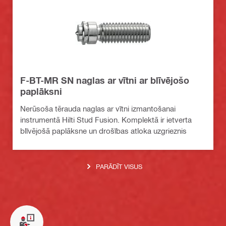
F-BT-MR SN naglas ar vītni ar blīvējošo
paplāksni
Nerūsoša tērauda naglas ar vītni izmantošanai
instrumentā Hilti Stud Fusion. Komplektā ir ietverta
blīvējošā paplāksne un drošības atloka uzgrieznis
PARĀDĪT VISUS