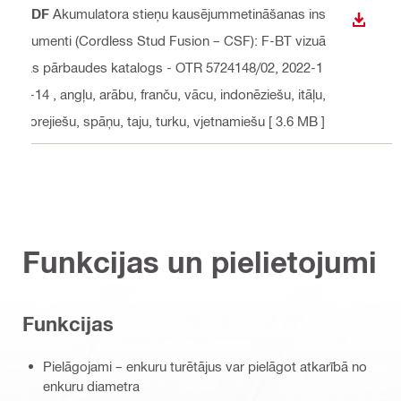
PDF
Akumulatora stieņu kausējummetināšanas ins
LEJUP
trumenti (Cordless Stud Fusion – CSF): F-BT vizuā
las pārbaudes katalogs - OTR 5724148/02, 2022-1
1-14
, angļu, arābu, franču, vācu, indonēziešu, itāļu,
korejiešu, spāņu, taju, turku, vjetnamiešu
[ 3.6 MB ]
Funkcijas un pielietojumi
Funkcijas
Pielāgojami – enkuru turētājus var pielāgot atkarībā no
enkuru diametra