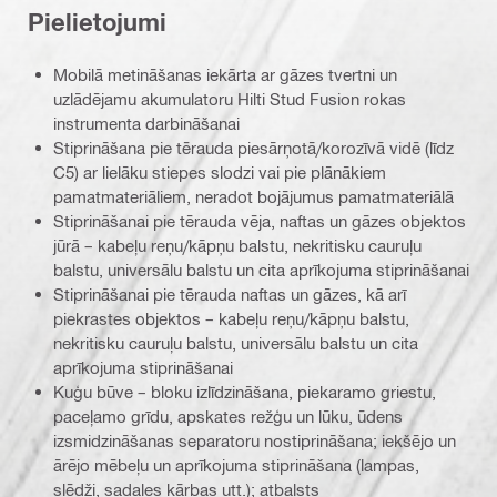
Pielietojumi
Mobilā metināšanas iekārta ar gāzes tvertni un
uzlādējamu akumulatoru Hilti Stud Fusion rokas
instrumenta darbināšanai
Stiprināšana pie tērauda piesārņotā/korozīvā vidē (līdz
C5) ar lielāku stiepes slodzi vai pie plānākiem
pamatmateriāliem, neradot bojājumus pamatmateriālā
Stiprināšanai pie tērauda vēja, naftas un gāzes objektos
jūrā – kabeļu reņu/kāpņu balstu, nekritisku cauruļu
balstu, universālu balstu un cita aprīkojuma stiprināšanai
Stiprināšanai pie tērauda naftas un gāzes, kā arī
piekrastes objektos – kabeļu reņu/kāpņu balstu,
nekritisku cauruļu balstu, universālu balstu un cita
aprīkojuma stiprināšanai
Kuģu būve – bloku izlīdzināšana, piekaramo griestu,
paceļamo grīdu, apskates režģu un lūku, ūdens
izsmidzināšanas separatoru nostiprināšana; iekšējo un
ārējo mēbeļu un aprīkojuma stiprināšana (lampas,
slēdži, sadales kārbas utt.); atbalsts