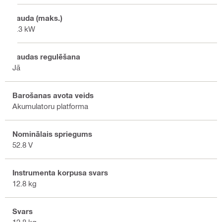
Jauda (maks.)
5.3 kW
Jaudas regulēšana
Jā
Barošanas avota veids
Akumulatoru platforma
Nominālais spriegums
52.8 V
Instrumenta korpusa svars
12.8 kg
Svars