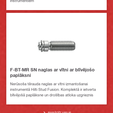
instrumentiem
F-BT-MR SN naglas ar vītni ar blīvējošo
paplāksni
Nerūsoša tērauda naglas ar vītni izmantošanai
instrumentā Hilti Stud Fusion. Komplektā ir ietverta
blīvējošā paplāksne un drošības atloka uzgrieznis
PARĀDĪT VISUS