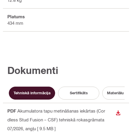
12.8 kg
Platums
434 mm
Dokumenti
Tehniskā informācija
Sertifikāts
Materiālu dro
PDF
Akumulatora tapu metināšanas iekārtas (Cor
LEJUP
dless Stud Fusion – CSF) tehniskā rokasgrāmata
07/2026
, angļu
[ 9.5 MB ]