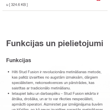
LEJUP
u
[ 324.6 KB ]
Funkcijas un pielietojumi
Funkcijas
Hilti Stud Fusion ir revolucionāra metināšanas metode,
kas palīdz izvairīties no augstām izmaksām, dārgiem
speciālistiem, nekonsekvences un pārstrādes, kas
saistītas ar tradicionālo metināšanu.
Ietaupiet laiku un darbaspēku – Stud Fusion iekārta ir
ātrāka, drošāka, un ar to var rīkoties nespeciālisti,
apmācīti operatori. Aizmirstiet par izmēģinājuma šuvēm
un kļūdām, no kā nevar izvairīties parastās metināšanas