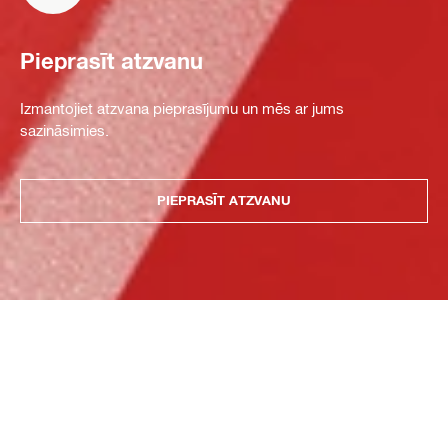
Pieprasīt atzvanu
Izmantojiet atzvana pieprasījumu un mēs ar jums
sazināsimies.
PIEPRASĪT ATZVANU