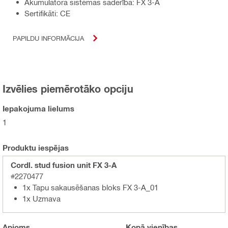
Akumulatora sistēmas saderība: FX 3-A
Sertifikāti: CE
PAPILDU INFORMĀCIJA
Izvēlies piemērotāko opciju
Iepakojuma lielums
1
Produktu iespējas
Cordl. stud fusion unit FX 3-A
#2270477
1x Tapu sakausēšanas bloks FX 3-A_01
1x Uzmava
Apjoms
Kopā
vienības