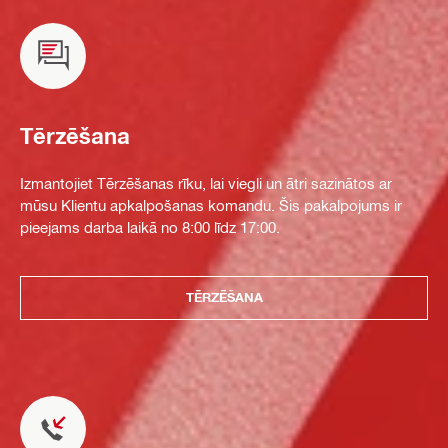
Tērzēšana
Izmantojiet Tērzēšanas rīku, lai viegli un ātri sazinātos ar
mūsu Klientu apkalpošanas komandu. Šis pakalpojums ir
pieejams darba laikā no 8:00 līdz 17:00.
TĒRZĒŠANA