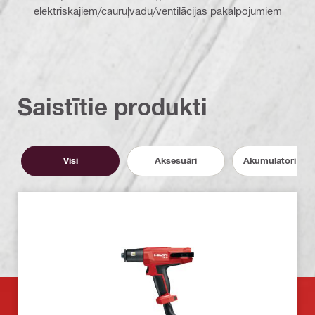
elektriskajiem/cauruļvadu/ventilācijas pakalpojumiem
Saistītie produkti
Visi
Aksesuāri
Akumulatori un l