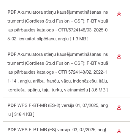
PDF
Akumulatora stieņu kausējummetināšanas ins
LEJUP
trumenti (Cordless Stud Fusion – CSF): F-BT vizuā
las pārbaudes katalogs - OTR/5724148/03, 2025-0
5-02, ieskaitot slīpēšanu
, angļu
[ 1.3 MB ]
PDF
Akumulatora stieņu kausējummetināšanas ins
LEJUP
trumenti (Cordless Stud Fusion – CSF): F-BT vizuā
las pārbaudes katalogs - OTR 5724148/02, 2022-1
1-14
, angļu, arābu, franču, vācu, indonēziešu, itāļu,
korejiešu, spāņu, taju, turku, vjetnamiešu
[ 3.6 MB ]
PDF
WPS F-BT-MR (ES-2) versija 01, 07/2025
, ang
LEJUP
ļu
[ 318.4 KB ]
PDF
WPS F-BT-MR (ES) versija: 03, 07/2025
, angļ