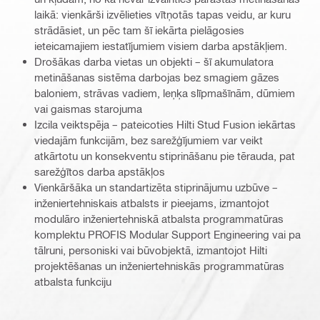
laikā: vienkārši izvēlieties vītņotās tapas veidu, ar kuru
strādāsiet, un pēc tam šī iekārta pielāgosies
ieteicamajiem iestatījumiem visiem darba apstākļiem.
Drošākas darba vietas un objekti – šī akumulatora
metināšanas sistēma darbojas bez smagiem gāzes
baloniem, strāvas vadiem, leņķa slīpmašīnām, dūmiem
vai gaismas starojuma
Izcila veiktspēja – pateicoties Hilti Stud Fusion iekārtas
viedajām funkcijām, bez sarežģījumiem var veikt
atkārtotu un konsekventu stiprināšanu pie tērauda, pat
sarežģītos darba apstākļos
Vienkāršāka un standartizēta stiprinājumu uzbūve –
inženiertehniskais atbalsts ir pieejams, izmantojot
modulāro inženiertehniskā atbalsta programmatūras
komplektu PROFIS Modular Support Engineering vai pa
tālruni, personiski vai būvobjektā, izmantojot Hilti
projektēšanas un inženiertehniskās programmatūras
atbalsta funkciju