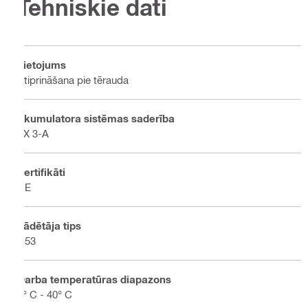
Tehniskie dati
Lietojums
Stiprināšana pie tērauda
Akumulatora sistēmas saderība
FX 3-A
Sertifikāti
CE
Lādētāja tips
C53
Darba temperatūras diapazons
5° C - 40° C