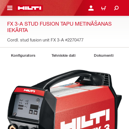
 GALVENO SATURU
PIESLĒGTIES VAI REĢIST
IEPIRKŠANĀS GR
FX 3-A STUD FUSION TAPU METINĀŠANAS
IEKĀRTA
Cordl. stud fusion unit FX 3-A
#2270477
Konfigurators
Tehniskie dati
Dokumenti