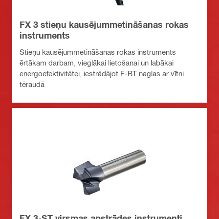
FX 3 stieņu kausējummetināšanas rokas
instruments
Stieņu kausējummetināšanas rokas instruments
ērtākam darbam, vieglākai lietošanai un labākai
energoefektivitātei, iestrādājot F-BT naglas ar vītni
tēraudā
FX 3-ST virsmas apstrādes instrumenti