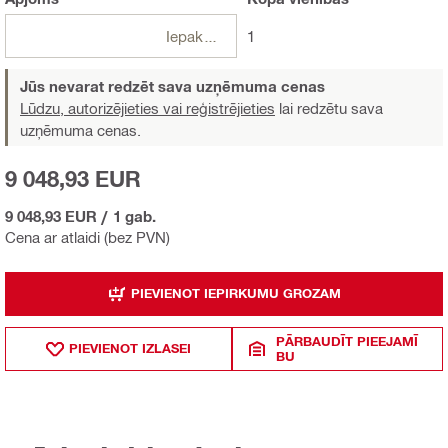
Iepakojumi
1
Jūs nevarat redzēt sava uzņēmuma cenas
Lūdzu, autorizējieties vai reģistrējieties
lai redzētu sava
uzņēmuma cenas.
9 048,93 EUR
9 048,93 EUR
/
1 gab.
Cena ar atlaidi (bez PVN)
PIEVIENOT IEPIRKUMU GROZAM
PĀRBAUDĪT PIEEJAMĪ
PIEVIENOT IZLASEI
BU