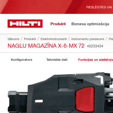
PIESLĒGTIES VAI
Produkti
Biznesa optimizācija
Sākums
Produkti
Elektroinstrumenti
Instrumentu piederumi
Pie
NAGLU MAGAZĪNA X-6-MX 72
#2233434
Konfigurators
Tehniskie dati
Funkcijas un pielietoj