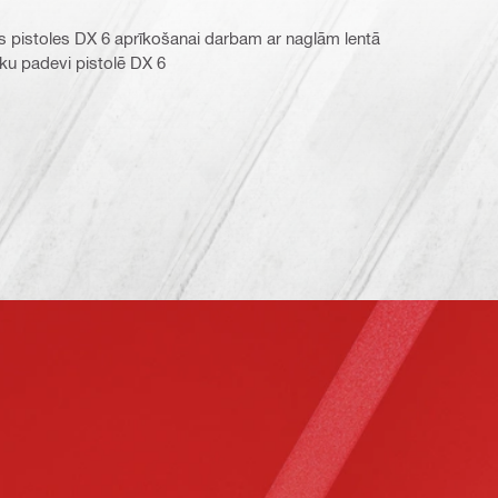
 pistoles DX 6 aprīkošanai darbam ar naglām lentā
sku padevi pistolē DX 6