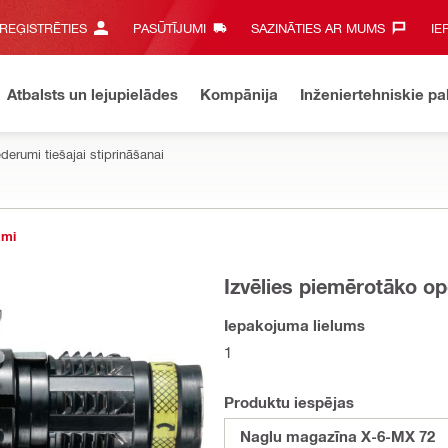
 REĢISTRĒTIES
PASŪTĪJUMI
SAZINĀTIES AR MUMS‎
IE
Atbalsts un lejupielādes
Kompānija
Inženiertehniskie p
derumi tiešajai stiprināšanai
umi
Izvēlies piemērotāko op
Iepakojuma lielums
1
Produktu iespējas
Naglu magazīna X-6-MX 72