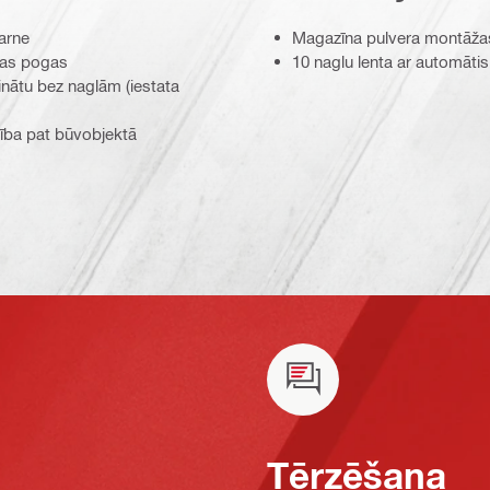
arne
Magazīna pulvera montāžas
anas pogas
10 naglu lenta ar automāti
inātu bez naglām (iestata
bība pat būvobjektā
Tērzēšana