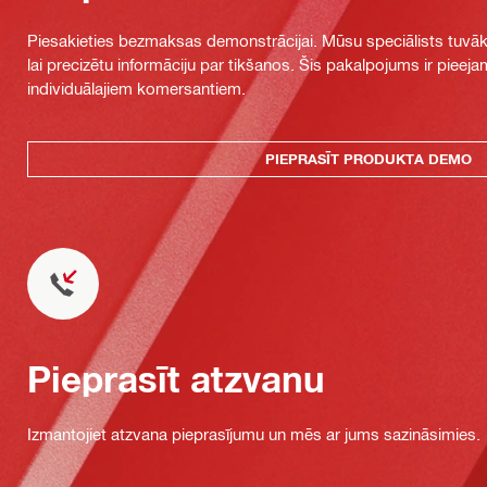
Piesakieties bezmaksas demonstrācijai. Mūsu speciālists tuvāka
lai precizētu informāciju par tikšanos. Šis pakalpojums ir piee
individuālajiem komersantiem.
PIEPRASĪT PRODUKTA DEMO
Pieprasīt atzvanu
Izmantojiet atzvana pieprasījumu un mēs ar jums sazināsimies.