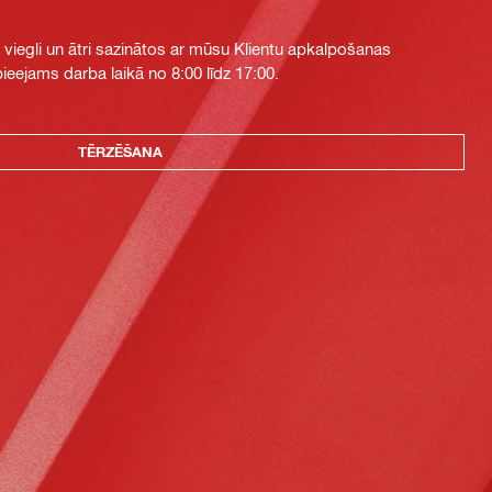
i viegli un ātri sazinātos ar mūsu Klientu apkalpošanas
eejams darba laikā no 8:00 līdz 17:00.
TĒRZĒŠANA