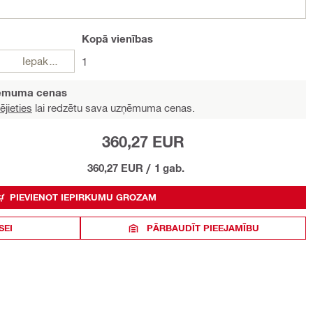
Kopā
vienības
Iepakojumi
1
ņēmuma cenas
ējieties
lai redzētu sava uzņēmuma cenas.
360,27 EUR
360,27 EUR
/
1 gab.
PIEVIENOT IEPIRKUMU GROZAM
SEI
PĀRBAUDĪT PIEEJAMĪBU