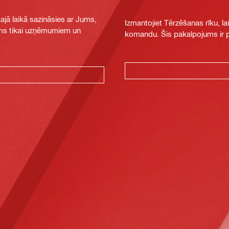
jā laikā sazināsies ar Jums,
Izmantojiet Tērzēšanas rīku, la
jams tikai uzņēmumiem un
komandu. Šis pakalpojums ir pi