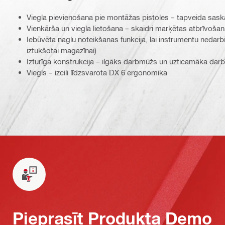
Viegla pievienošana pie montāžas pistoles – tapveida sask
Vienkārša un viegla lietošana – skaidri marķētas atbrīvoš
Iebūvēta naglu noteikšanas funkcija, lai instrumentu nedarb
iztukšotai magazīnai)
Izturīga konstrukcija – ilgāks darbmūžs un uzticamāka dar
Viegls – izcili līdzsvarota DX 6 ergonomika
Pieprasīt Produkta Demo