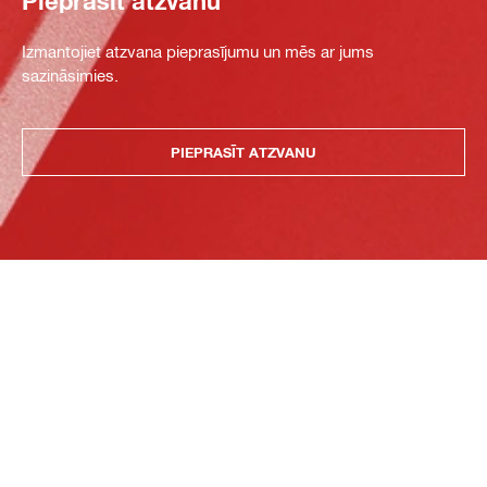
Pieprasīt atzvanu
Izmantojiet atzvana pieprasījumu un mēs ar jums
sazināsimies.
PIEPRASĪT ATZVANU