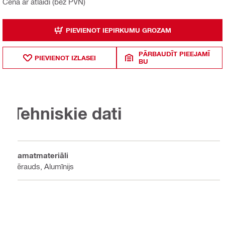
Cena ar atlaidi (bez PVN)
PIEVIENOT IEPIRKUMU GROZAM
PĀRBAUDĪT PIEEJAMĪ
PIEVIENOT IZLASEI
BU
Tehniskie dati
Pamatmateriāli
Tērauds, Alumīnijs