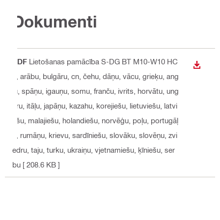
Dokumenti
PDF
Lietošanas pamācība S-DG BT M10-W10 HC
LEJUP
6
, arābu, bulgāru, cn, čehu, dāņu, vācu, grieķu, ang
ļu, spāņu, igauņu, somu, franču, ivrits, horvātu, ung
āru, itāļu, japāņu, kazahu, korejiešu, lietuviešu, latvi
ešu, malajiešu, holandiešu, norvēģu, poļu, portugāļ
u, rumāņu, krievu, sardīniešu, slovāku, slovēņu, zvi
edru, taju, turku, ukraiņu, vjetnamiešu, ķīniešu, ser
bu
[ 208.6 KB ]