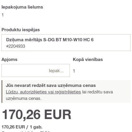
Iepakojuma lielums
1
Produktu iespējas
Dziļuma mērītājs S-DG BT M10-W10 HC 6
#2204933
Apjoms
Kopā
vienības
Iepakojumi
1
Jūs nevarat redzēt sava uzņēmuma cenas
Lūdzu, autorizējieties vai reģistrējieties
lai redzētu sava
uzņēmuma cenas.
170,26 EUR
170,26 EUR
/
1 gab.