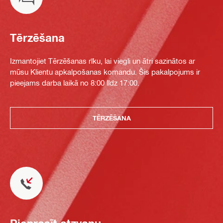
Tērzēšana
Izmantojiet Tērzēšanas rīku, lai viegli un ātri sazinātos ar
mūsu Klientu apkalpošanas komandu. Šis pakalpojums ir
pieejams darba laikā no 8:00 līdz 17:00.
TĒRZĒŠANA