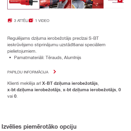
3 ATTĒLI
1 VIDEO
Regulējams dziļuma ierobežotājs precīzai S-BT
ieskrūvējamo stiprinājumu uzstādīšanai speciāliem
pielietojumiem.
Pamatmateriāli: Tērauds, Alumīnijs
PAPILDU INFORMĀCIJA
Klienti meklēja arī
X-BT dziļuma ierobežotājs
,
x-bt dziļuma ierobežotājs
,
x-bt dziļuma ierobežotājs
,
0
vai
0
.
Izvēlies piemērotāko opciju