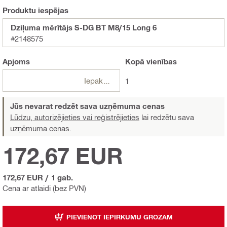
Produktu iespējas
Dziļuma mērītājs S-DG BT M8/15 Long 6
#2148575
Apjoms
Kopā
vienības
Iepakojumi
1
Jūs nevarat redzēt sava uzņēmuma cenas
Lūdzu, autorizējieties vai reģistrējieties
lai redzētu sava
uzņēmuma cenas.
172,67 EUR
172,67 EUR
/
1 gab.
Cena ar atlaidi (bez PVN)
PIEVIENOT IEPIRKUMU GROZAM