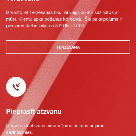
Izmantojiet Tērzēšanas rīku, lai viegli un ātri sazinātos ar
mūsu Klientu apkalpošanas komandu. Šis pakalpojums ir
pieejams darba laikā no 8:00 līdz 17:00.
TĒRZĒŠANA
Pieprasīt atzvanu
Izmantojiet atzvana pieprasījumu un mēs ar jums
sazināsimies.