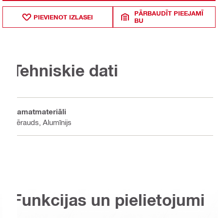
PĀRBAUDĪT PIEEJAMĪ
PIEVIENOT IZLASEI
BU
Tehniskie dati
Pamatmateriāli
Tērauds, Alumīnijs
Funkcijas un pielietojumi