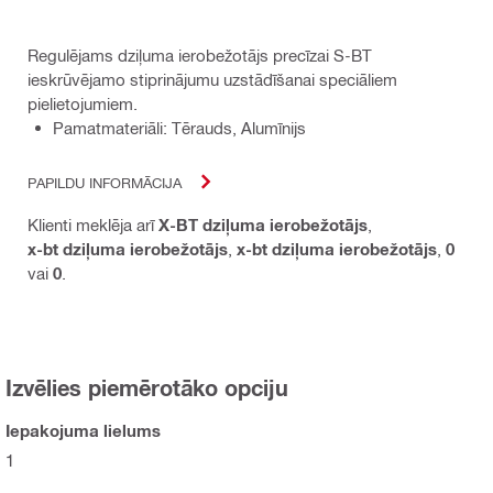
Regulējams dziļuma ierobežotājs precīzai S-BT
ieskrūvējamo stiprinājumu uzstādīšanai speciāliem
pielietojumiem.
Pamatmateriāli: Tērauds, Alumīnijs
PAPILDU INFORMĀCIJA
Klienti meklēja arī
X-BT dziļuma ierobežotājs
,
x-bt dziļuma ierobežotājs
,
x-bt dziļuma ierobežotājs
,
0
vai
0
.
Izvēlies piemērotāko opciju
Iepakojuma lielums
1