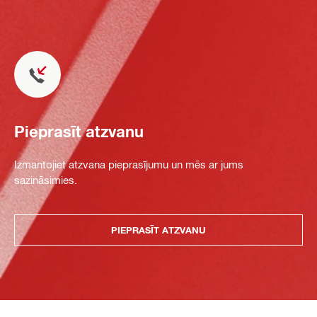
Pieprasīt atzvanu
Izmantojiet atzvana pieprasījumu un mēs ar jums
sazināsimies.
PIEPRASĪT ATZVANU