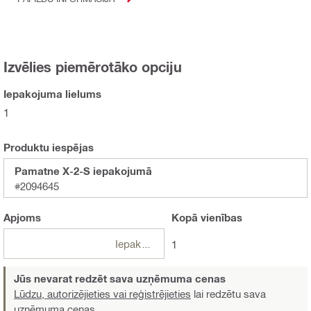
Izvēlies piemērotāko opciju
Iepakojuma lielums
1
Produktu iespējas
Pamatne X-2-S iepakojumā
#2094645
Apjoms
Kopā
vienības
Iepakojumi
1
Jūs nevarat redzēt sava uzņēmuma cenas
Lūdzu, autorizējieties vai reģistrējieties
lai redzētu sava
uzņēmuma cenas.