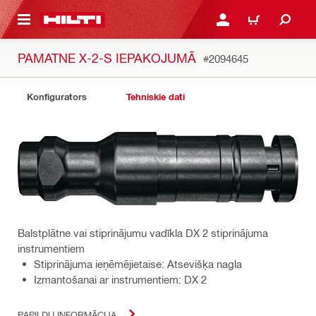
 GALVENO SATURU
PIESLĒGTIES VAI REĢIST
IEPIRKŠANĀS GR
PAMATNE X-2-S IEPAKOJUMĀ
#2094645
Konfigurators
Tehniskie dati
Balstplātne vai stiprinājumu vadīkla DX 2 stiprinājuma
instrumentiem
Stiprinājuma ieņēmējietaise: Atsevišķa nagla
Izmantošanai ar instrumentiem: DX 2
PAPILDU INFORMĀCIJA