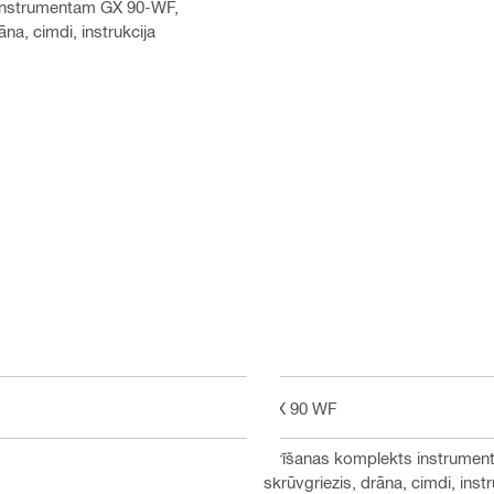
 instrumentam GX 90-WF,
āna, cimdi, instrukcija
GX 90 WF
Tīrīšanas komplekts instrumenta
skrūvgriezis, drāna, cimdi, instr