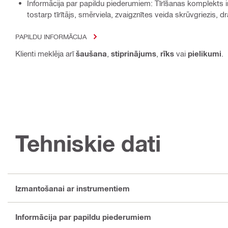
Informācija par papildu piederumiem: Tīrīšanas komplekts
tostarp tīrītājs, smērviela, zvaigznītes veida skrūvgriezis, dr
PAPILDU INFORMĀCIJA
Klienti meklēja arī
šaušana
,
stiprinājums
,
rīks
vai
pielikumi
.
Tehniskie dati
Izmantošanai ar instrumentiem
Informācija par papildu piederumiem