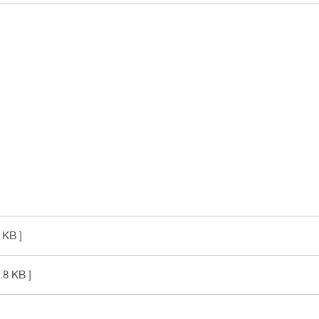
 KB ]
.8 KB ]