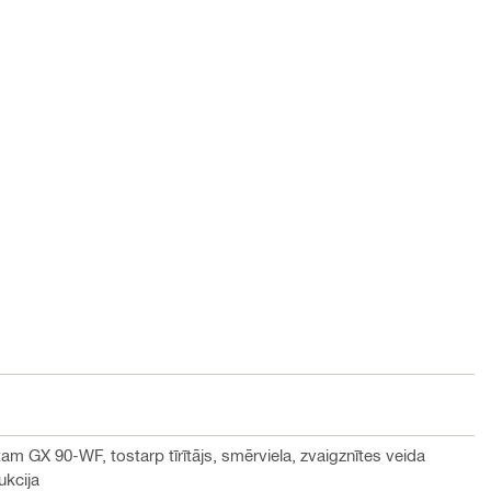
m GX 90-WF, tostarp tīrītājs, smērviela, zvaigznītes veida
ukcija