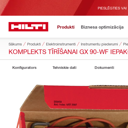
PIESLĒGTIES VAI
Produkti
Biznesa optimizācija
Sākums
Produkti
Elektroinstrumenti
Instrumentu piederumi
Pie
KOMPLEKTS TĪRĪŠANAI GX 90-WF IEPA
Konfigurators
Tehniskie dati
Dokumenti