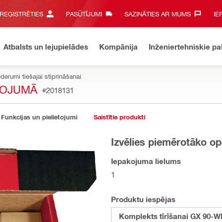
 REĢISTRĒTIES
PASŪTĪJUMI
SAZINĀTIES AR MUMS‎
IE
Atbalsts un lejupielādes
Kompānija
Inženiertehniskie p
derumi tiešajai stiprināšanai
KOJUMĀ
#2018131
Funkcijas un pielietojumi
Saistītie produkti
Izvēlies piemērotāko op
Iepakojuma lielums
1
Produktu iespējas
Komplekts tīrīšanai GX 90-