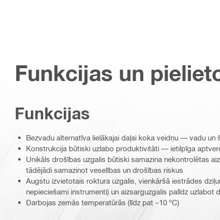
Funkcijas un pieliet
Funkcijas
Bezvadu alternatīva lielākajai daļai koka veidņu — vadu un 
Konstrukcija būtiski uzlabo produktivitāti — ietilpīga aptver
Unikāls drošības uzgalis būtiski samazina nekontrolētas a
tādējādi samazinot veselības un drošības riskus
Augstu izvietotais roktura uzgalis, vienkāršā iestrādes dzi
nepieciešami instrumenti) un aizsarguzgalis palīdz uzlabot d
Darbojas zemās temperatūrās (līdz pat –10 °C)