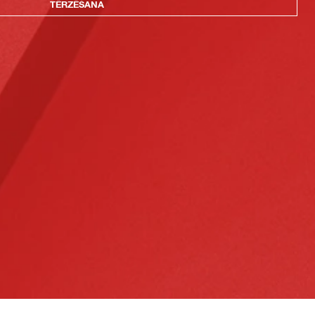
TĒRZĒŠANA