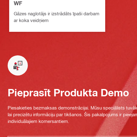
WF
Gāzes naglotājs ir izstrādāts īpaši darbam
ar koka veidņiem
Pieprasīt Produkta Demo
Piesakieties bezmaksas demonstrācijai. Mūsu speciālists tuvāka
lai precizētu informāciju par tikšanos. Šis pakalpojums ir piee
individuālajiem komersantiem.