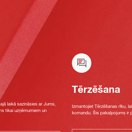
Tērzēšana
jā laikā sazināsies ar Jums,
Izmantojiet Tērzēšanas rīku, la
jams tikai uzņēmumiem un
komandu. Šis pakalpojums ir pi