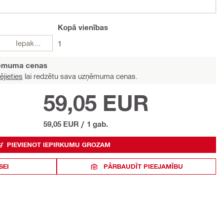
Kopā
vienības
Iepakojumi
1
ņēmuma cenas
ējieties
lai redzētu sava uzņēmuma cenas.
59,05 EUR
59,05 EUR
/
1 gab.
PIEVIENOT IEPIRKUMU GROZAM
SEI
PĀRBAUDĪT PIEEJAMĪBU