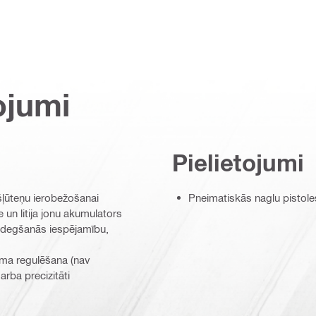
ojumi
Pielietojumi
šļūteņu ierobežošanai
Pneimatiskās naglu pistol
e un litija jonu akumulators
izdegšanās iespējamību,
ļuma regulēšana (nav
arba precizitāti