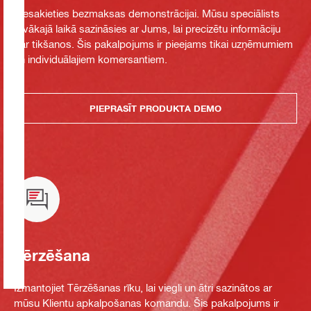
Piesakieties bezmaksas demonstrācijai. Mūsu speciālists
tuvākajā laikā sazināsies ar Jums, lai precizētu informāciju
par tikšanos. Šis pakalpojums ir pieejams tikai uzņēmumiem
un individuālajiem komersantiem.
PIEPRASĪT PRODUKTA DEMO
Tērzēšana
Izmantojiet Tērzēšanas rīku, lai viegli un ātri sazinātos ar
mūsu Klientu apkalpošanas komandu. Šis pakalpojums ir