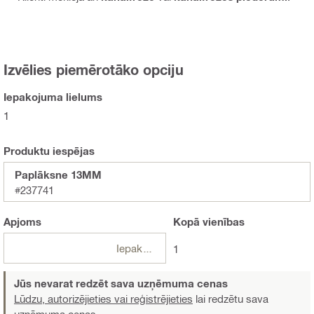
Izvēlies piemērotāko opciju
Iepakojuma lielums
1
Produktu iespējas
Paplāksne 13MM
#237741
Apjoms
Kopā
vienības
Iepakojumi
1
Jūs nevarat redzēt sava uzņēmuma cenas
Lūdzu, autorizējieties vai reģistrējieties
lai redzētu sava