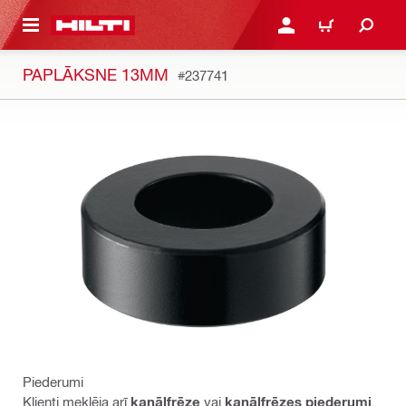
 GALVENO SATURU
PIESLĒGTIES VAI REĢIST
IEPIRKŠANĀS GR
PAPLĀKSNE 13MM
#237741
Piederumi
Klienti meklēja arī
kanālfrēze
vai
kanālfrēzes piederumi
.