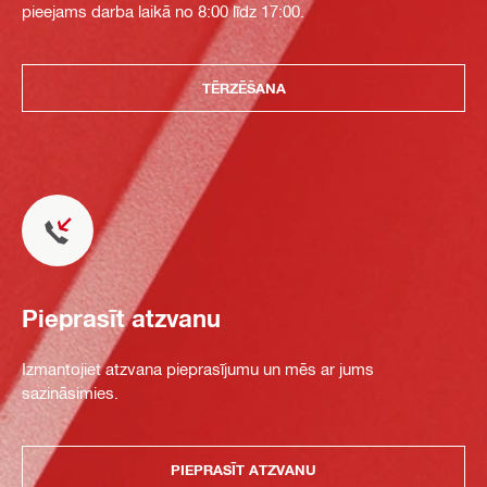
pieejams darba laikā no 8:00 līdz 17:00.
TĒRZĒŠANA
Pieprasīt atzvanu
Izmantojiet atzvana pieprasījumu un mēs ar jums
sazināsimies.
PIEPRASĪT ATZVANU